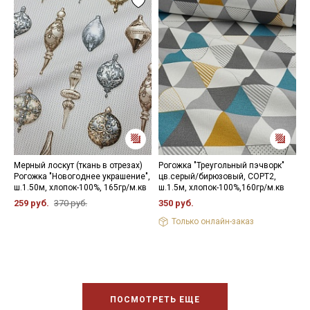
Мерный лоскут (ткань в отрезах)
Рогожка "Треугольный пэчворк"
Р
Рогожка "Новогоднее украшение",
цв.серый/бирюзовый, СОРТ2,
Э
ш.1.50м, хлопок-100%, 165гр/м.кв
ш.1.5м, хлопок-100%,160гр/м.кв
ц
ш
259 руб.
370 руб.
350 руб.
2
Только онлайн-заказ
ПОСМОТРЕТЬ ЕЩЕ