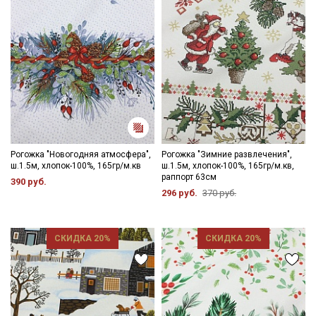
Ознакомлен(а) с
Политикой обработки персональных
данных
и даю
Согласие на обработку персональных
данных
Даю
Согласие на получение рекламных и
информационных рассылок
Рогожка "Новогодняя атмосфера",
Рогожка "Зимние развлечения",
ш.1.5м, хлопок-100%, 165гр/м.кв
ш.1.5м, хлопок-100%, 165гр/м.кв,
раппорт 63см
390 руб.
296 руб.
370 руб.
СКИДКА 20%
СКИДКА 20%