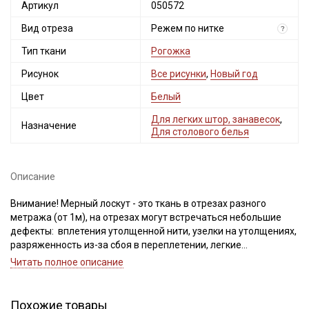
Артикул
050572
Вид отреза
Режем по нитке
?
Тип ткани
Рогожка
Рисунок
Все рисунки
,
Новый год
Цвет
Белый
Для легких штор, занавесок
,
Назначение
Для столового белья
Описание
Внимание! Мерный лоскут - это ткань в отрезах разного
метража (от 1м), на отрезах могут встречаться небольшие
дефекты: вплетения утолщенной нити, узелки на утолщениях,
разряженность из-за сбоя в переплетении, легкие
загрязнения вдоль кромки и на расстоянии до 5см от кромки,
Читать полное описание
пятнышки непрокраса, редко встречается лоскут со швом. При
обнаружении на отрезе других дефектов, с вами свяжется
менеджер для дополнительного согласования. В
Похожие товары