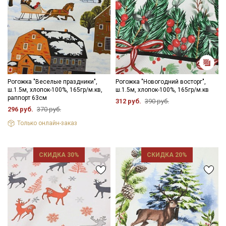
Рогожка "Веселые праздники",
Рогожка "Новогодний восторг",
ш.1.5м, хлопок-100%, 165гр/м.кв,
ш.1.5м, хлопок-100%, 165гр/м.кв
раппорт 63см
312 руб.
390 руб.
296 руб.
370 руб.
Только онлайн-заказ
СКИДКА 30%
СКИДКА 20%