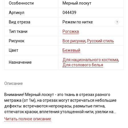
Особенности
Мерный лоскут
Артикул
044439
Вид отреза
Режем по нитке
?
Тип ткани
Рогожка
Рисунок
Все рисунки
,
Русский стиль
Цвет
Бежевый
Для национального костюма
,
Назначение
Для столового белья
Описание
Внимание! Мерный лоскут - это ткань в отрезах разного
метража (от 1м), на отрезах могут встречаться небольшие
дефекты: встречаются непрокрасы, размытые пятна,
отпечаток краски, вплетения утолщенной нити, узелки на
утолщениях, разряженность из-за сбоя в переплетении,
Читать полное описание
легкие загрязнения вдоль кромки и на расстоянии до 5см от