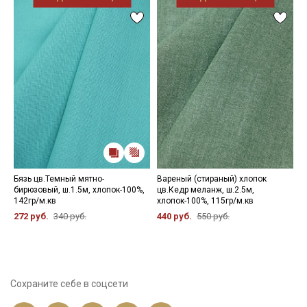
Бязь цв.Темный мятно-
Вареный (стираный) хлопок
Т
бирюзовый, ш.1.5м, хлопок-100%,
цв.Кедр меланж, ш.2.5м,
ц
142гр/м.кв
хлопок-100%, 115гр/м.кв
х
272 руб.
340 руб.
440 руб.
550 руб.
4
Сохраните себе в соцсети