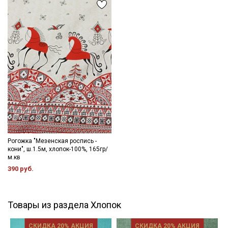
Рогожка "Мезенская роспись -
кони", ш.1.5м, хлопок-100%, 165гр/
м.кв
390 руб.
Товары из раздела Хлопок
СКИДКА 20% АКЦИЯ
СКИДКА 20% АКЦИЯ