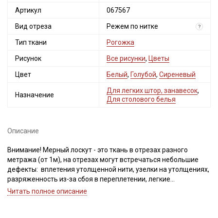
Артикул
067567
Вид отреза
Режем по нитке
?
Тип ткани
Рогожка
Рисунок
Все рисунки
,
Цветы
Цвет
Белый
,
Голубой
,
Сиреневый
Для легких штор, занавесок
,
Назначение
Для столового белья
Описание
Внимание! Мерный лоскут - это ткань в отрезах разного
метража (от 1м), на отрезах могут встречаться небольшие
дефекты: вплетения утолщенной нити, узелки на утолщениях,
разряженность из-за сбоя в переплетении, легкие
загрязнения вдоль кромки и на расстоянии до 5см от кромки,
Читать полное описание
пятнышки непрокраса, редко встречается лоскут со швом. При
обнаружении на отрезе других дефектов, с вами свяжется