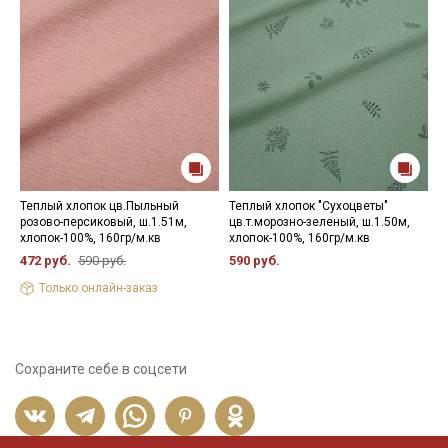
Теплый хлопок цв.Пыльный
Теплый хлопок "Сухоцветы"
Н
розово-персиковый, ш.1.51м,
цв.т.морозно-зеленый, ш.1.50м,
1
хлопок-100%, 160гр/м.кв
хлопок-100%, 160гр/м.кв
472 руб.
590 руб.
590 руб.
Только онлайн-заказ
Сохраните себе в соцсети