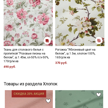
Ткань для столового белья с
Рогожка "Яблоневый цвет на
пропиткой "Розовые пионы на
белом", ш.1.5м, хлопок-100%,
белом", ш.1.45м, хл-50% п/э-50%,
165гр/м.кв
170гр/м.кв
370 руб.
490 руб.
Товары из раздела Хлопок
СКИДКА 20% АКЦИЯ