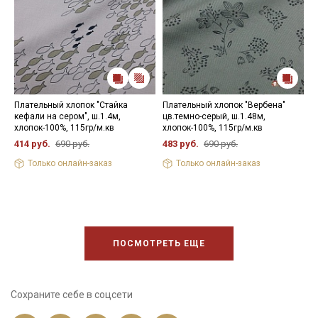
Плательный хлопок "Стайка
Плательный хлопок "Вербена"
М
кефали на сером", ш.1.4м,
цв.темно-серый, ш.1.48м,
х
хлопок-100%, 115гр/м.кв
хлопок-100%, 115гр/м.кв
т
м
414 руб.
690 руб.
483 руб.
690 руб.
4
Только онлайн-заказ
Только онлайн-заказ
ПОСМОТРЕТЬ ЕЩЕ
Сохраните себе в соцсети