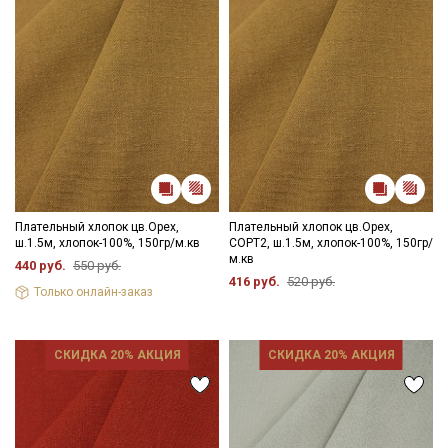
Секретная рассылка от Купава
Мы публикуем здесь дополнительные
промокоды и скидки до 30% на узкие
категории тканей
Плательный хлопок цв.Орех,
Плательный хлопок цв.Орех,
ш.1.5м, хлопок-100%, 150гр/м.кв
СОРТ2, ш.1.5м, хлопок-100%, 150гр/
м.кв
440 руб.
550 руб.
Электронная почта
416 руб.
520 руб.
Только онлайн-заказ
СКИДКА 20% АКЦИЯ
СКИДКА 20% АКЦИЯ
Подписаться
Ознакомлен(а) с
Политикой обработки персональных
данных
и даю
Согласие на обработку персональных