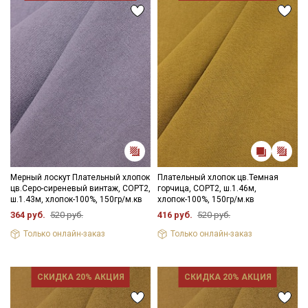
подвешенном состоянии.
Цветопередача может отличаться от оригинального цвета
ткани в зависимости от настроек вашего монитора.
Мерный лоскут Плательный хлопок
Плательный хлопок цв.Темная
цв.Серо-сиреневый винтаж, СОРТ2,
горчица, СОРТ2, ш.1.46м,
ш.1.43м, хлопок-100%, 150гр/м.кв
хлопок-100%, 150гр/м.кв
364 руб.
520 руб.
416 руб.
520 руб.
Только онлайн-заказ
Только онлайн-заказ
СКИДКА 20% АКЦИЯ
СКИДКА 20% АКЦИЯ