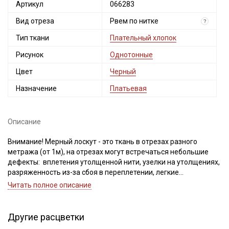
Артикул
066283
Вид отреза
Рвем по нитке
?
Тип ткани
Плательный хлопок
Рисунок
Однотонные
Цвет
Черный
Назначение
Платьевая
Описание
Внимание! Мерный лоскут - это ткань в отрезах разного
метража (от 1м), на отрезах могут встречаться небольшие
дефекты: вплетения утолщенной нити, узелки на утолщениях,
разряженность из-за сбоя в переплетении, легкие
загрязнения вдоль кромки и на расстоянии до 5см от кромки,
Читать полное описание
пятнышки непрокраса, редко встречается лоскут со швом. При
обнаружении на отрезе других дефектов, с вами свяжется
менеджер для дополнительного согласования. В
Другие расцветки
комментариях к заказу просим указывать необходимый