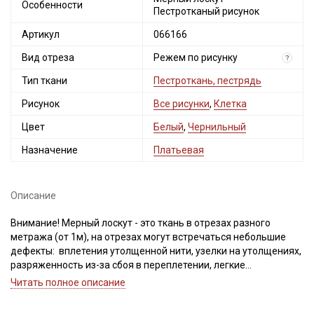
Особенности
Пестротканый рисунок
Артикул
066166
Вид отреза
Режем по рисунку
?
Тип ткани
Пестроткань, пестрядь
Рисунок
Все рисунки
,
Клетка
Цвет
Белый
,
Чернильный
Назначение
Платьевая
Описание
Внимание! Мерный лоскут - это ткань в отрезах разного
метража (от 1м), на отрезах могут встречаться небольшие
дефекты: вплетения утолщенной нити, узелки на утолщениях,
разряженность из-за сбоя в переплетении, легкие
загрязнения вдоль кромки и на расстоянии до 5см от кромки,
Читать полное описание
пятнышки непрокраса, редко встречается лоскут со швом. При
обнаружении на отрезе других дефектов, с вами свяжется