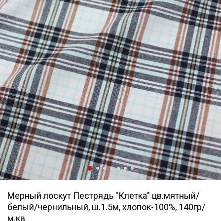
Мерный лоскут Пестрядь "Клетка" цв.мятный/
белый/чернильный, ш.1.5м, хлопок-100%, 140гр/
м.кв