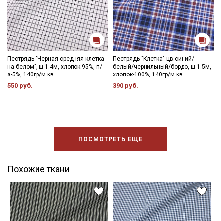
Пестрядь "Черная средняя клетка
Пестрядь "Клетка" цв.синий/
на белом", ш.1.4м, хлопок-95%, п/
белый/чернильный/бордо, ш.1.5м,
э-5%, 140гр/м.кв
хлопок-100%, 140гр/м.кв
550 руб.
390 руб.
ПОСМОТРЕТЬ ЕЩЕ
Похожие ткани