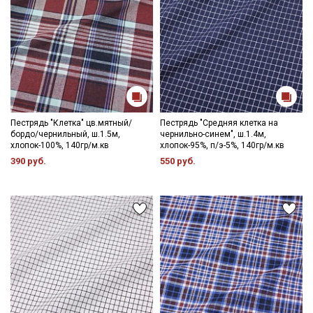
Пестрядь "Клетка" цв.мятный/
Пестрядь "Средняя клетка на
бордо/чернильный, ш.1.5м,
чернильно-синем", ш.1.4м,
хлопок-100%, 140гр/м.кв
хлопок-95%, п/э-5%, 140гр/м.кв
390 руб.
550 руб.