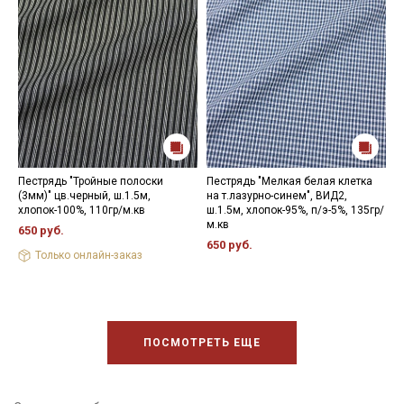
Пестрядь "Тройные полоски
Пестрядь "Мелкая белая клетка
П
(3мм)" цв.черный, ш.1.5м,
на т.лазурно-синем", ВИД2,
ч
хлопок-100%, 110гр/м.кв
ш.1.5м, хлопок-95%, п/э-5%, 135гр/
э
м.кв
650 руб.
5
650 руб.
Только онлайн-заказ
ПОСМОТРЕТЬ ЕЩЕ