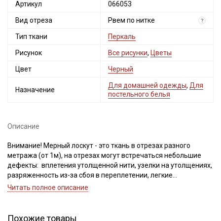
Артикул
066053
Вид отреза
Рвем по нитке
?
Тип ткани
Перкаль
Рисунок
Все рисунки
,
Цветы
Цвет
Черный
Для домашней одежды
,
Для
Назначение
постельного белья
Описание
Внимание! Мерный лоскут - это ткань в отрезах разного
метража (от 1м), на отрезах могут встречаться небольшие
дефекты: вплетения утолщенной нити, узелки на утолщениях,
разряженность из-за сбоя в переплетении, легкие
загрязнения вдоль кромки и на расстоянии до 5см от кромки,
Читать полное описание
пятнышки непрокраса, редко встречается лоскут со швом. При
обнаружении на отрезе других дефектов, с вами свяжется
менеджер для дополнительного согласования. В
Похожие товары