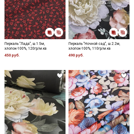
Перкаль "Лада", ш.1.5м,
Перкаль "Ночной сад", ш.2.2м,
хлопок-100%, 120гр/м.кв
хлопок-100%, 110гр/м.кв
450 руб.
490 руб.