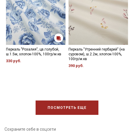
Перкаль "Розалия", цв.голубой,
Перкаль "Утренний гербарий" (на
М
ш.1.5м, хлопок-100%, 100гр/м.кв
суровом), ш.2.2м, хлопок-100%,
П
100гр/м.кв
ц
330 руб.
х
390 руб.
3
ПОСМОТРЕТЬ ЕЩЕ
Сохраните себе в соцсети