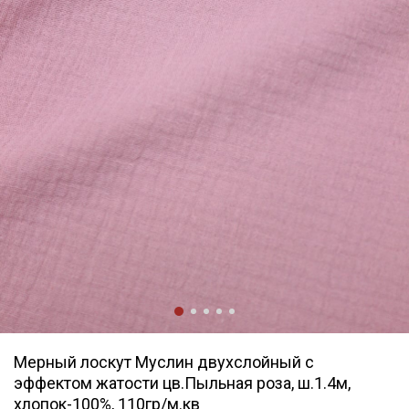
Мерный лоскут Муслин двухслойный с
эффектом жатости цв.Пыльная роза, ш.1.4м,
хлопок-100%, 110гр/м.кв