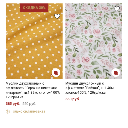
СКИДКА 30%
Муслин двухслойный с
Муслин двухслойный с
М
эф.жатости "Горох на винтажно-
эф.жатости "Райзал", ш.1.40м,
ж
янтарном", ш.1.39м, хлопок-100%,
хлопок-100%, 120гр/м.кв
ш
120гр/м.кв
550 руб.
3
385 руб.
550 руб.
Только онлайн-заказ