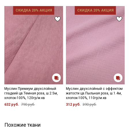
одежды, домашнего текстиля, прекрасно смотрится в
сочетании с сатином, вафельным полотном, фактурным
СКИДКА 20% АКЦИЯ
СКИДКА 20% АКЦИЯ
хлопком.
Ткань дает усадку до 5% перед пошивом постирайте отрез
при температуре дальнейших стирок, не выше 40C
Уход:
- стирка до 40C, отжим до 600 оборотов
- запрещены отбеливатели
- сушить в подвешенном и расправленном состоянии
- гладить не рекомендуется, после глажки жатый эффект
уменьшается, допускается вертикальное отпаривание.
Цветопередача (тон) может отличаться от оригинального
цвета ткани в зависимости от настроек вашего монитора и в
зависимости от партии.
Муслин Премиум двухслойный
Муслин двухслойный с эффектом
гладкий цв.Темная роза, ш.2.5м,
жатости цв.Пыльная роза, ш.1.4м,
хлопок-100%, 120гр/м.кв
хлопок-100%, 110гр/м.кв
632 руб.
790 руб.
312 руб.
390 руб.
Похожие ткани