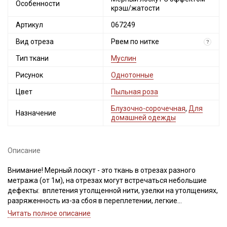
Особенности
крэш/жатости
Артикул
067249
Вид отреза
Рвем по нитке
?
Тип ткани
Муслин
Рисунок
Однотонные
Цвет
Пыльная роза
Блузочно-сорочечная
,
Для
Назначение
домашней одежды
Описание
Внимание! Мерный лоскут - это ткань в отрезах разного
метража (от 1м), на отрезах могут встречаться небольшие
дефекты: вплетения утолщенной нити, узелки на утолщениях,
разряженность из-за сбоя в переплетении, легкие
загрязнения вдоль кромки и на расстоянии до 5см от кромки,
Читать полное описание
Секретная рассылка от Купава
пятнышки непрокраса, редко встречается лоскут со швом. При