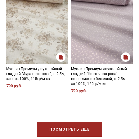
Муслин Премиум двухслойный
Муслин Премиум двухслойный
М
гладкий "Аура нежности", ш.2.5м,
гладкий "Цветочная роса"
р
хлопок-100%, 115гр/м.кв
цв.св.лилово-бежевый, ш.2.5м,
1
хл-100%, 120гр/м.кв
790 руб.
2
790 руб.
ПОСМОТРЕТЬ ЕЩЕ