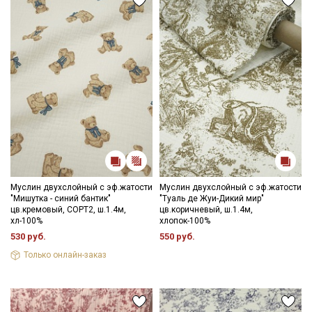
Ознакомлен(а) с
Политикой обработки персональных
данных
и даю
Согласие на обработку персональных
данных
Даю
Согласие на получение рекламных и
информационных рассылок
Муслин двухслойный с эф.жатости
Муслин двухслойный с эф.жатости
"Мишутка - синий бантик"
"Туаль де Жуи-Дикий мир"
цв.кремовый, СОРТ2, ш.1.4м,
цв.коричневый, ш.1.4м,
хл-100%
хлопок-100%
530 руб.
550 руб.
Только онлайн-заказ