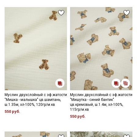
одежды, домашнего текстиля, прекрасно смотрится в
сочетании с сатином, вафельным полотном, фактурным
хлопком.
Ткань дает усадку до 5% перед пошивом постирайте отрез
при температуре дальнейших стирок, не выше 40C
Уход:
- стирка до 40C, отжим до 600 оборотов
- запрещены отбеливатели
Секретная рассылка от Купава
- сушить в подвешенном и расправленном состоянии
- гладить не рекомендуется, после глажки жатый эффект
Мы публикуем здесь дополнительные
уменьшается, допускается вертикальное отпаривание.
промокоды и скидки до 30% на узкие
Цветопередача (тон) может отличаться от оригинального
категории тканей
цвета ткани в зависимости от настроек вашего монитора и в
зависимости от партии.
Электронная почта
Муслин двухслойный с эф.жатости
Муслин двухслойный с эф.жатости
"Мишка - малышка" цв.шампань,
"Мишутка - синий бантик"
ш.1.35м, хл-100%, 120гр/м.кв
цв.кремовый, ш.1.4м, хл-100%,
115гр/м.кв
550 руб.
550 руб.
Подписаться