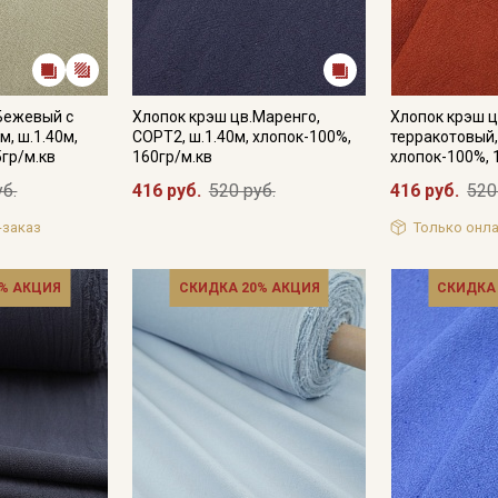
Бежевый с
Хлопок крэш цв.Маренго,
Хлопок крэш ц
, ш.1.40м,
СОРТ2, ш.1.40м, хлопок-100%,
терракотовый,
5гр/м.кв
160гр/м.кв
хлопок-100%, 
уб.
416 руб.
520 руб.
416 руб.
520
-заказ
Только онла
% АКЦИЯ
СКИДКА 20% АКЦИЯ
СКИДКА