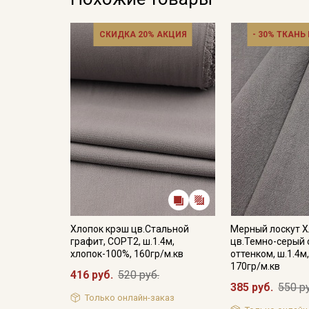
СКИДКА 20% АКЦИЯ
- 30% ТКАНЬ
Хлопок крэш цв.Стальной
Мерный лоскут Х
графит, СОРТ2, ш.1.4м,
цв.Темно-серый 
хлопок-100%, 160гр/м.кв
оттенком, ш.1.4м
170гр/м.кв
416 руб.
520 руб.
385 руб.
550 р
Только онлайн-заказ