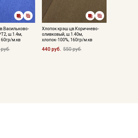
в.Васильково-
Хлопок крэш цв.Коричнево-
Т2, ш.1.4м,
оливковый, ш.1.40м,
160гр/м.кв
хлопок-100%, 160гр/м.кв
 руб.
440 руб.
550 руб.