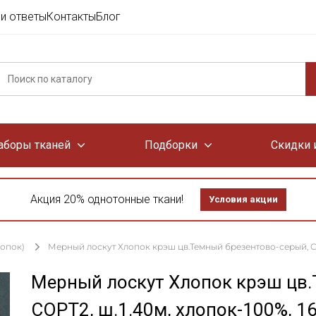
и ответы
Контакты
Блог
аборы тканей
Подборки
Скидки 
Акция 20% однотонные ткани!
Условия акции
лопок)
Мерный лоскут Хлопок крэш цв.Темный брезентово-серый, СОР
Мерный лоскут Хлопок крэш цв.
СОРТ2, ш.1.40м, хлопок-100%, 1