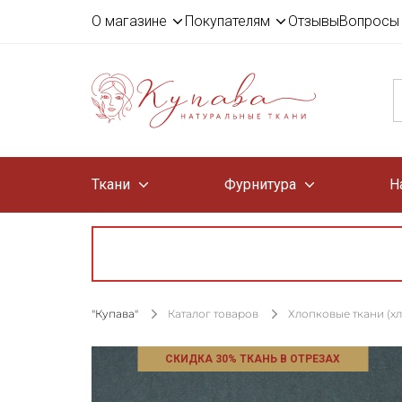
О магазине
Покупателям
Отзывы
Вопросы 
Ткани
Фурнитура
Н
"Купава"
Каталог товаров
Хлопковые ткани (х
СКИДКА 30% ТКАНЬ В ОТРЕЗАХ