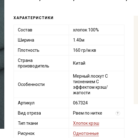
ХАРАКТЕРИСТИКИ
Состав
хлопок 100%
Ширина
1.40м
Плотность
160 гр/м.кв
Страна
Китай
производитель
Мерный лоскут С
тиснением С
Особенности
эффектом крэш/
жатости
Артикул
067324
Вид отреза
Рвем по нитке
?
Тип ткани
Хлопок крэш
Рисунок
Однотонные