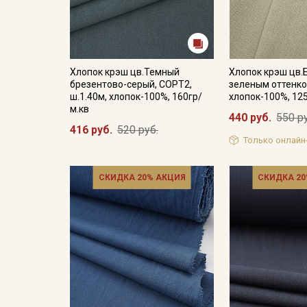
Хлопок крэш цв.Темный
Хлопок крэш цв.
брезентово-серый, СОРТ2,
зеленым оттенком
ш.1.40м, хлопок-100%, 160гр/
хлопок-100%, 12
м.кв
440 руб.
550 р
416 руб.
520 руб.
Только онлайн
СКИДКА 20% АКЦИЯ
СКИДКА 20