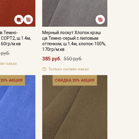
в.Темно-
Мерный лоскут Хлопок крэш
 СОРТ2, ш.1.4м,
цв.Темно-серый с лиловым
160гр/м.кв
оттенком, ш.1.4м, хлопок-100%,
170гр/м.кв
 руб.
385 руб.
550 руб.
йн-заказ
Только онлайн-заказ
 20% АКЦИЯ
СКИДКА 20% АКЦИЯ