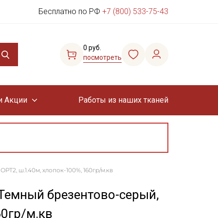
Бесплатно по РФ
+7 (800) 533-75-43
0 руб.
посмотреть
и Акции
Работы из наших тканей
Т2, ш.1.40м, хлопок-100%, 160гр/м.кв
Темный брезентово-серый,
60гр/м.кв