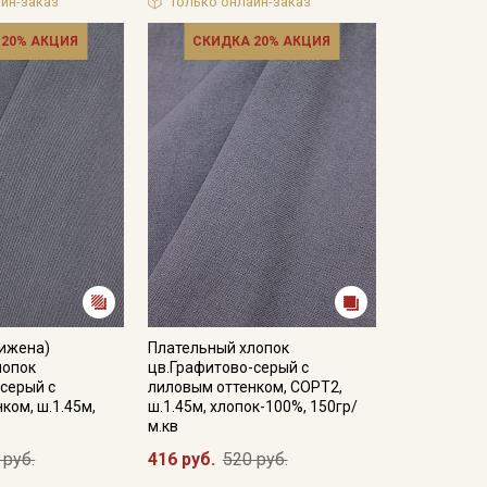
йн-заказ
Только онлайн-заказ
 20% АКЦИЯ
СКИДКА 20% АКЦИЯ
нижена)
Плательный хлопок
лопок
цв.Графитово-серый с
серый с
лиловым оттенком, СОРТ2,
ком, ш.1.45м,
ш.1.45м, хлопок-100%, 150гр/
м.кв
 руб.
416 руб.
520 руб.