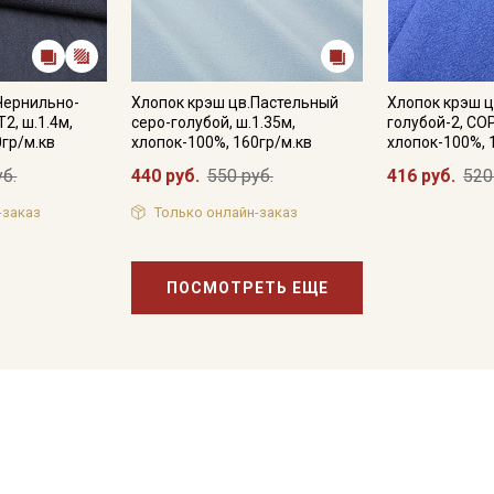
Чернильно-
Хлопок крэш цв.Пастельный
Хлопок крэш ц
2, ш.1.4м,
серо-голубой, ш.1.35м,
голубой-2, СОР
0гр/м.кв
хлопок-100%, 160гр/м.кв
хлопок-100%, 
уб.
440 руб.
550 руб.
416 руб.
520
-заказ
Только онлайн-заказ
ПОСМОТРЕТЬ ЕЩЕ