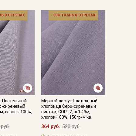
хо для взрослых и детей (платья, брюки, юбки,
НЬ В ОТРЕЗАХ
- 30% ТКАНЬ В ОТРЕЗАХ
итывайте это при заказе. Перед пошивом
изируются, а значит, в дальнейшем не будут
ром; максимальная температура глажения 150С,
двешенном состоянии.
кани в зависимости от настроек вашего монитора и
т Плательный
Мерный лоскут Плательный
ро-сиреневый
хлопок цв.Серо-сиреневый
3м, хлопок-100%,
винтаж, СОРТ2, ш.1.43м,
хлопок-100%, 150гр/м.кв
 руб.
364 руб.
520 руб.