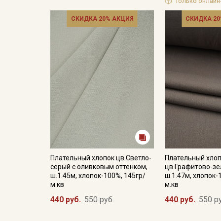
Только онлайн
СКИДКА 20% АКЦИЯ
СКИДКА 20
Плательный хлопок цв.Светло-
Плательный хло
серый с оливковым оттенком,
цв.Графитово-зе
ш.1.45м, хлопок-100%, 145гр/
ш.1.47м, хлопок-
м.кв
м.кв
440 руб.
550 руб.
440 руб.
550 р