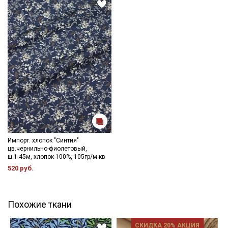
Импорт. хлопок "Синтия"
цв.чернильно-фиолетовый,
ш.1.45м, хлопок-100%, 105гр/м.кв
520 руб.
Похожие ткани
СКИДКА 20% АКЦИЯ