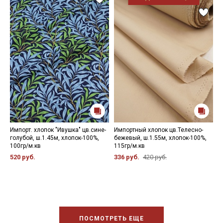
Импорт. хлопок "Ивушка" цв.сине-
Импортный хлопок цв.Телесно-
И
голубой, ш.1.45м, хлопок-100%,
бежевый, ш.1.55м, хлопок-100%,
"
100гр/м.кв
115гр/м.кв
х
520 руб.
336 руб.
420 руб.
5
ПОСМОТРЕТЬ ЕЩЕ