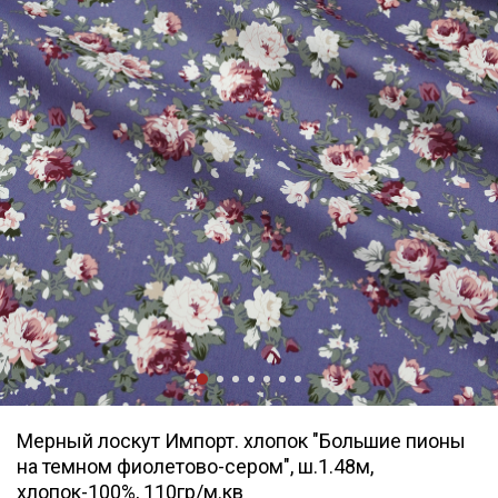
Мерный лоскут Импорт. хлопок "Большие пионы
на темном фиолетово-сером", ш.1.48м,
хлопок-100%, 110гр/м.кв