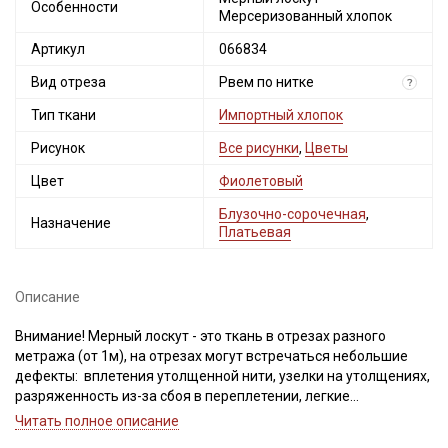
Особенности
Мерсеризованный хлопок
Артикул
066834
Вид отреза
Рвем по нитке
?
Тип ткани
Импортный хлопок
Рисунок
Все рисунки
,
Цветы
Цвет
Фиолетовый
Блузочно-сорочечная
,
Назначение
Платьевая
Описание
Внимание! Мерный лоскут - это ткань в отрезах разного
метража (от 1м), на отрезах могут встречаться небольшие
дефекты: вплетения утолщенной нити, узелки на утолщениях,
разряженность из-за сбоя в переплетении, легкие
загрязнения вдоль кромки и на расстоянии до 5см от кромки,
Читать полное описание
пятнышки непрокраса, редко встречается лоскут со швом. При