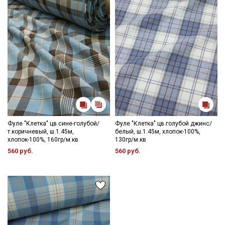
Фуле "Клетка" цв.сине-голубой/
Фуле "Клетка" цв.голубой джинс/
т.коричневый, ш.1.45м,
белый, ш.1.45м, хлопок-100%,
хлопок-100%, 160гр/м.кв
130гр/м.кв
560 руб.
560 руб.