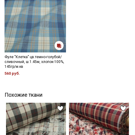
Фуле "Клетка" цв.темно-голубой/
сливочный, ш.1.45м, хлопок-100%,
145гр/м.кв
560 руб.
Похожие ткани