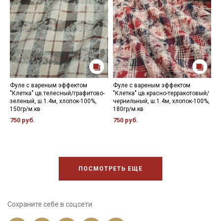
Фуле с вареным эффектом
Фуле с вареным эффектом
Ф
"Клетка" цв.телесный/графитово-
"Клетка" цв.красно-терракотовый/
м
зеленый, ш.1.4м, хлопок-100%,
чернильный, ш.1.4м, хлопок-100%,
1
150гр/м.кв
180гр/м.кв
5
750 руб.
750 руб.
ПОСМОТРЕТЬ ЕЩЕ
Сохраните себе в соцсети