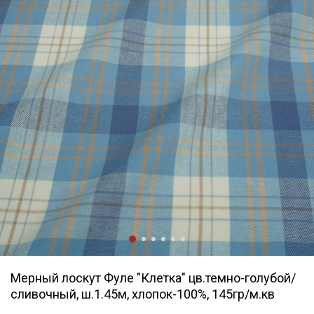
Мерный лоскут Фуле "Клетка" цв.темно-голубой/
сливочный, ш.1.45м, хлопок-100%, 145гр/м.кв