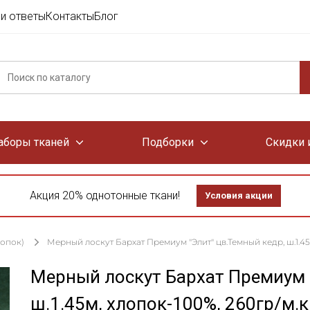
и ответы
Контакты
Блог
аборы тканей
Подборки
Скидки 
Акция 20% однотонные ткани!
Условия акции
лопок)
Мерный лоскут Бархат Премиум "Элит" цв.Темный кедр, ш.1.45
Мерный лоскут Бархат Премиум 
ш.1.45м, хлопок-100%, 260гр/м.к