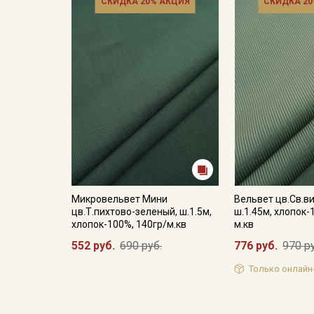
СКИДКА 20% АКЦИЯ
СКИДКА 20
Микровельвет Мини
Вельвет цв.Св.в
цв.Т.пихтово-зеленый, ш.1.5м,
ш.1.45м, хлопок-
хлопок-100%, 140гр/м.кв
м.кв
552 руб.
690 руб.
776 руб.
970 р
Только онлайн