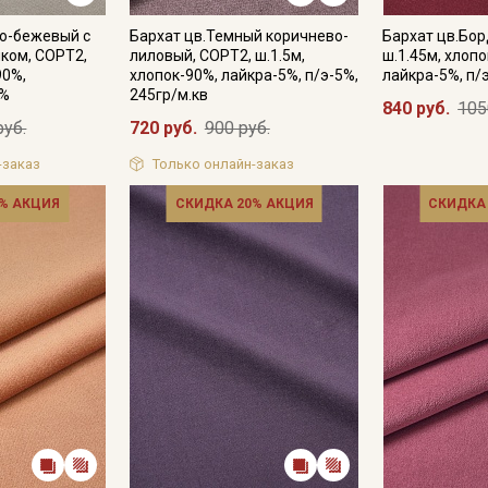
ро-бежевый с
Бархат цв.Темный коричнево-
Бархат цв.Бор
ком, СОРТ2,
лиловый, СОРТ2, ш.1.5м,
ш.1.45м, хлопо
90%,
хлопок-90%, лайкра-5%, п/э-5%,
лайкра-5%, п/
5%
245гр/м.кв
840 руб.
105
руб.
720 руб.
900 руб.
-заказ
Только онлайн-заказ
% АКЦИЯ
СКИДКА 20% АКЦИЯ
СКИДКА