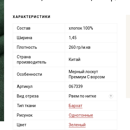
ХАРАКТЕРИСТИКИ
Состав
хлопок 100%
Ширина
1,45
Плотность
260 гр/м.кв
Страна
Китай
производитель
Мерный лоскут
Особенности
Премиум С ворсом
Артикул
067339
Вид отреза
Рвем по нитке
?
Тип ткани
Бархат
Рисунок
Однотонные
Цвет
Зеленый