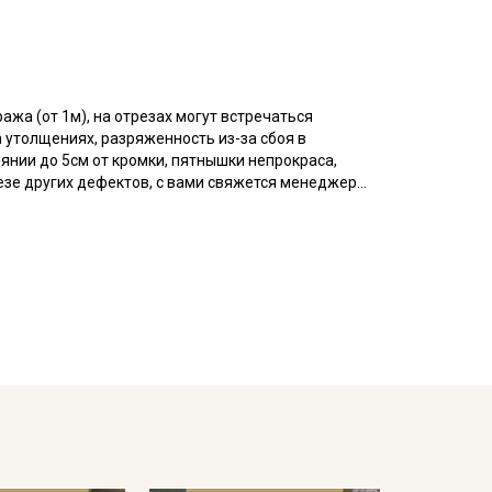
ажа (от 1м), на отрезах могут встречаться
 утолщениях, разряженность из-за сбоя в
оянии до 5см от кромки, пятнышки непрокраса,
резе других дефектов, с вами свяжется менеджер
азу просим указывать необходимый единый метраж
ечного стиля. Созданный на основе хлопка, этот
, которая дарит коже нежность и комфорт.
е переливание ткани, притягивая взгляды и
омки к кромке). Ткань умеренно пластична,
, отличается низкой сминаемостью, не
ных костюмов, юбок, брюк, жакетов, корсетов, а
 обивки мебели.