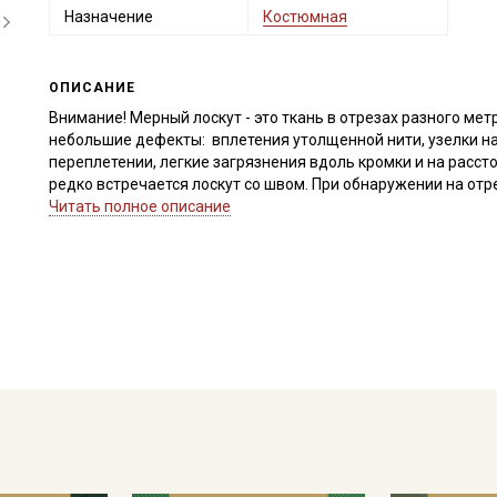
Назначение
Костюмная
ОПИСАНИЕ
Внимание! Мерный лоскут - это ткань в отрезах разного метр
небольшие дефекты: вплетения утолщенной нити, узелки на
переплетении, легкие загрязнения вдоль кромки и на расст
редко встречается лоскут со швом. При обнаружении на от
для дополнительного согласования. В комментариях к зак
Читать полное описание
Бархат Премиум "Элит" – воплощение благородства и безупр
бархат обладает плотной, но удивительно мягкой текстурой
Короткий, густой ворс с лицевой стороны создает эффектно
подчеркивая насыщенность цвета (направление ворса от кр
драпируется в мягкие складки, слегка тянется по диагонали
просвечивает.
Бархат Премиум"Элит" подойдет для создания:
элегантной одежды: вечерних и коктейльных платьев, стиль
также очаровательной детской одежды.
аксессуаров: головных уборы, сумочек, клатчей.
домашнего текстиля и декора: декоративных подушек, штор,