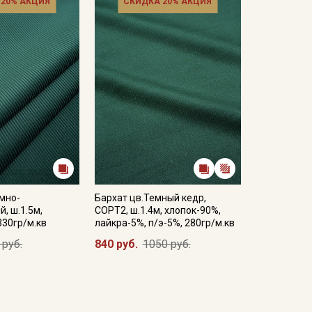
 20% АКЦИЯ
СКИДКА 20% АКЦИЯ
мно-
Бархат цв.Темный кедр,
, ш.1.5м,
СОРТ2, ш.1.4м, хлопок-90%,
330гр/м.кв
лайкра-5%, п/э-5%, 280гр/м.кв
 руб.
840 руб.
1050 руб.