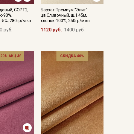
довый, СОРТ2,
Бархат Премиум "Элит"
к-90%,
цв.Сливочный, ш.1.45м,
э-5%, 280гр/м.кв
хлопок-100%, 250гр/м.кв
0 руб.
1120 руб.
1400 руб.
 20% АКЦИЯ
СКИДКА 40%