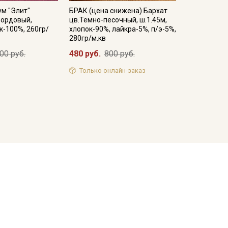
м "Элит"
БРАК (цена снижена) Бархат
бордовый,
цв.Темно-песочный, ш.1.45м,
к-100%, 260гр/
хлопок-90%, лайкра-5%, п/э-5%,
280гр/м.кв
00 руб.
480 руб.
800 руб.
Только онлайн-заказ