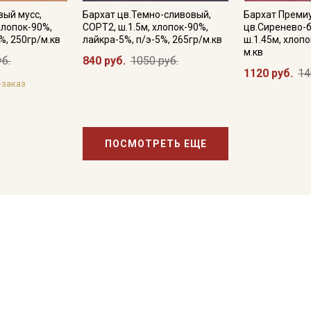
вый мусс,
Бархат цв.Темно-сливовый,
Бархат Премиу
хлопок-90%,
СОРТ2, ш.1.5м, хлопок-90%,
цв.Сиренево-
%, 250гр/м.кв
лайкра-5%, п/э-5%, 265гр/м.кв
ш.1.45м, хлопо
м.кв
уб.
840 руб.
1050 руб.
1120 руб.
14
-заказ
ПОСМОТРЕТЬ ЕЩЕ