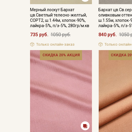
Мерный лоскут Бархат
Бархат цв.Св.се
цв.Светлый телесно-желтый,
оливковым оттен
СОРТ2, ш.1.44м, хлопок-90%,
ш.1.55м, хлопок-
лайкра-5%, п/э-5%, 280гр/м.кв
лайкра-5%, п/э-
735 руб.
1050 руб.
840 руб.
1050 
Только онлайн-заказ
Только онлайн
СКИДКА 20% АКЦИЯ
СКИДКА 20