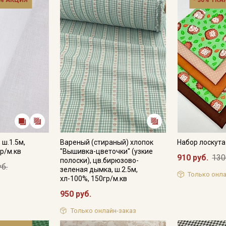
% АКЦИЯ
- 30% ТКА
 ш.1.5м,
Вареный (стираный) хлопок
Набор лоскут
р/м.кв
"Вышивка-цветочки" (узкие
910 руб.
130
полоски), цв.бирюзово-
уб.
зеленая дымка, ш.2.5м,
Только онла
хл-100%, 150гр/м.кв
950 руб.
Только онлайн-заказ