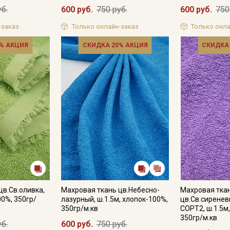
уб.
600 руб.
750 руб.
600 руб.
750
-заказ
Только онлайн-заказ
Только онла
% АКЦИЯ
СКИДКА 20% АКЦИЯ
СКИДКА
Секретная рассылка от
Купава
Мы публикуем здесь дополнительные
промокоды и скидки до 30% на узкие
цв.Св.оливка,
Махровая ткань цв.Небесно-
Махровая тка
категории тканей
00%, 350гр/
лазурный, ш.1.5м, хлопок-100%,
цв.Св.сиренев
350гр/м.кв
СОРТ2, ш.1.5м
Электронная почта
350гр/м.кв
уб.
600 руб.
750 руб.