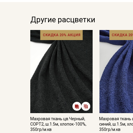
Другие расцветки
СКИДКА 20% АКЦИЯ
СКИДКА 20
Махровая ткань цв.Черный,
Махровая ткань 
СОРТ2, ш.1.5м, хлопок-100%,
синий, ш.1.5м, х
350гр/м.кв
350гр/м.кв