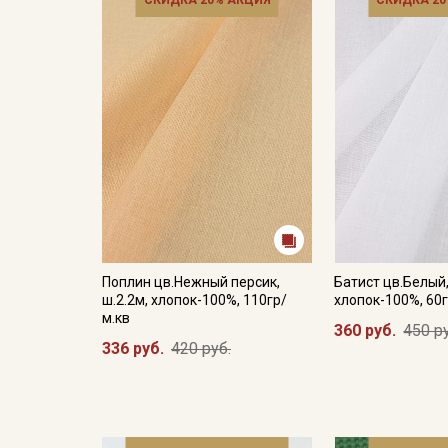
СКИДКА 20% АКЦИЯ
СКИДКА 20
Поплин цв.Нежный персик,
Батист цв.Белый,
ш.2.2м, хлопок-100%, 110гр/
хлопок-100%, 60г
м.кв
360 руб.
450 р
336 руб.
420 руб.