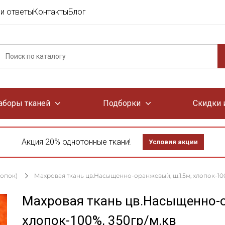
и ответы
Контакты
Блог
аборы тканей
Подборки
Скидки 
Акция 20% однотонные ткани!
Условия акции
лопок)
Махровая ткань цв.Насыщенно-оранжевый, ш.1.5м, хлопок-100
Махровая ткань цв.Насыщенно-о
хлопок-100%, 350гр/м.кв