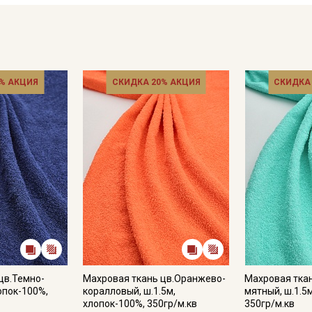
% АКЦИЯ
СКИДКА 20% АКЦИЯ
СКИДКА
цв.Темно-
Махровая ткань цв.Оранжево-
Махровая тка
лопок-100%,
коралловый, ш.1.5м,
мятный, ш.1.5
хлопок-100%, 350гр/м.кв
350гр/м.кв