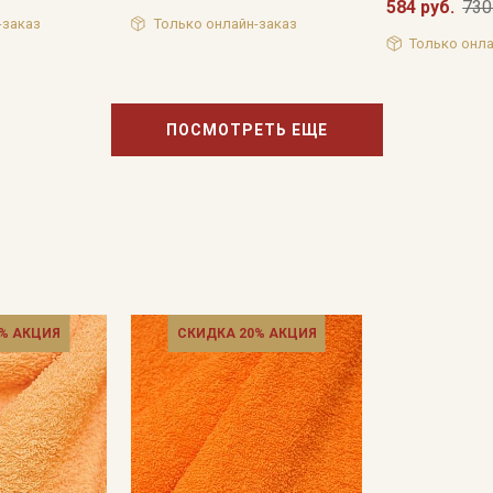
584 руб.
730
-заказ
Только онлайн-заказ
Только онла
Подписаться
ПОСМОТРЕТЬ ЕЩЕ
Ознакомлен(а) с
Политикой обработки персональных
данных
и даю
Согласие на обработку персональных
данных
Даю
Согласие на получение рекламных и
информационных рассылок
% АКЦИЯ
СКИДКА 20% АКЦИЯ