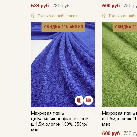
584 руб.
730 руб.
600 руб.
750 р
Только онлайн-заказ
Только онлайн
СКИДКА 20% АКЦИЯ
СКИДКА 20
Махровая ткань
Махровая ткань 
цв.Васильково-фиолетовый,
ш.1.5м, хлопок-1
ш.1.5м, хлопок-100%, 350гр/
м.кв
м.кв
600 руб.
750 р