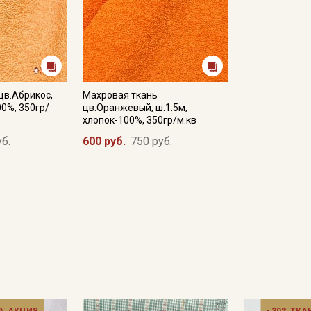
цв.Абрикос,
Махровая ткань
00%, 350гр/
цв.Оранжевый, ш.1.5м,
хлопок-100%, 350гр/м.кв
уб.
600 руб.
750 руб.