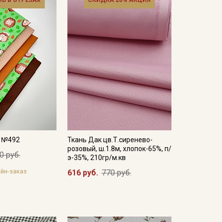
НЬ В ОТРЕЗАХ
СКИДКА 20% АКЦИЯ
а №492
Ткань Дак цв.Т.сиренево-
розовый, ш.1.8м, хлопок-65%, п/
0 руб.
э-35%, 210гр/м.кв
йн-заказ
616 руб.
770 руб.