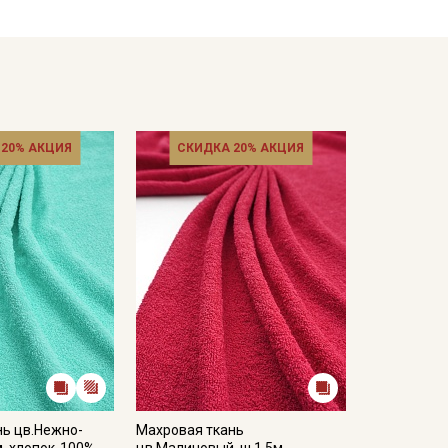
 20% АКЦИЯ
СКИДКА 20% АКЦИЯ
нь цв.Нежно-
Махровая ткань
м, хлопок-100%,
цв.Малиновый, ш.1.5м,