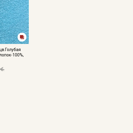
цв.Голубая
хлопок-100%,
уб.