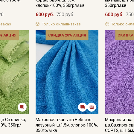
хлопок-100%, 350гр/м.кв
350гр/м.кв
уб.
600 руб.
750 руб.
600 руб.
750
-заказ
Только онлайн-заказ
Только онла
% АКЦИЯ
СКИДКА 20% АКЦИЯ
СКИДКА
Секретная рассылка от
Купава
Мы публикуем здесь дополнительные
промокоды и скидки до 30% на узкие
категории тканей
цв.Св.оливка,
Махровая ткань цв.Небесно-
Махровая тка
00%, 350гр/
лазурный, ш.1.5м, хлопок-100%,
цв.Св.сиренев
Электронная почта
350гр/м.кв
СОРТ2, ш.1.5м