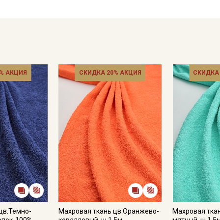
% АКЦИЯ
СКИДКА 20% АКЦИЯ
СКИДКА
цв.Темно-
Махровая ткань цв.Оранжево-
Махровая тка
лопок-100%,
коралловый, ш.1.5м,
мятный, ш.1.5