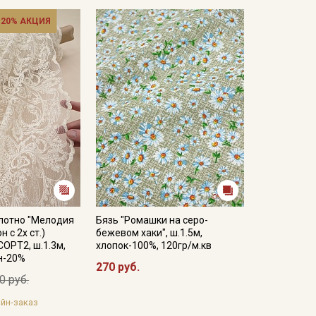
 20% АКЦИЯ
лотно "Мелодия
Бязь "Ромашки на серо-
 с 2х ст.)
бежевом хаки", ш.1.5м,
СОРТ2, ш.1.3м,
хлопок-100%, 120гр/м.кв
н-20%
270 руб.
0 руб.
йн-заказ