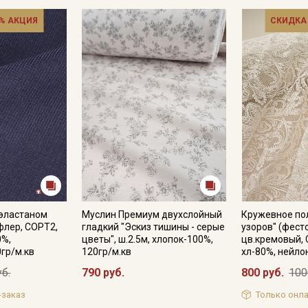
% АКЦИЯ
СКИДКА
 эластаном
Муслин Премиум двухслойный
Кружевное по
флер, СОРТ2,
гладкий "Эскиз тишины - серые
узоров" (фестон
0%,
цветы", ш.2.5м, хлопок-100%,
цв.кремовый, 
0гр/м.кв
120гр/м.кв
хл-80%, нейло
уб.
790 руб.
800 руб.
100
-заказ
Только онла