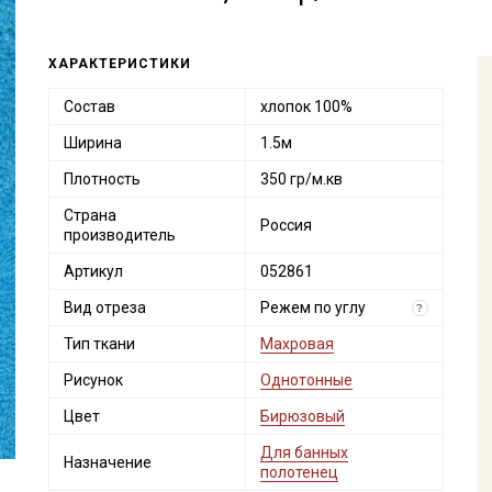
ХАРАКТЕРИСТИКИ
Состав
хлопок 100%
Ширина
1.5м
Плотность
350 гр/м.кв
Страна
Россия
производитель
Артикул
052861
Вид отреза
Режем по углу
?
Тип ткани
Махровая
Рисунок
Однотонные
Цвет
Бирюзовый
Для банных
Назначение
полотенец