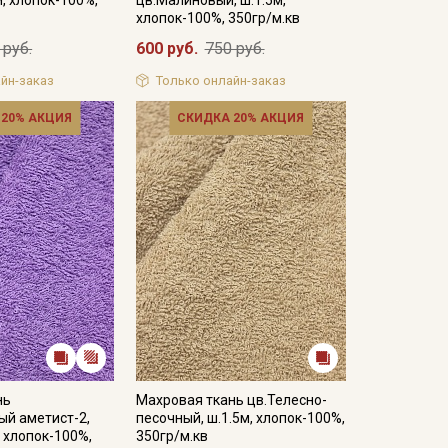
хлопок-100%, 350гр/м.кв
 руб.
600 руб.
750 руб.
йн-заказ
Только онлайн-заказ
 20% АКЦИЯ
СКИДКА 20% АКЦИЯ
нь
Махровая ткань цв.Телесно-
ый аметист-2,
песочный, ш.1.5м, хлопок-100%,
, хлопок-100%,
350гр/м.кв