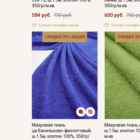
350гр/м.кв
350гр/м.кв
584 руб.
730 руб.
600 руб.
750 р
Только онлайн-заказ
Только онлайн
СКИДКА 20% АКЦИЯ
СКИДКА 20
Махровая ткань
Махровая ткань 
цв.Васильково-фиолетовый,
ш.1.5м, хлопок-1
ш.1.5м, хлопок-100%, 350гр/
м.кв