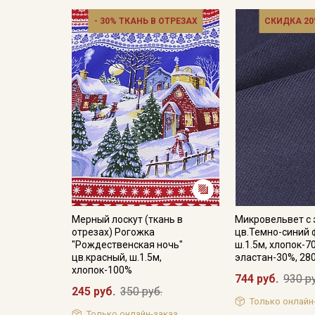
- 30% ТКАНЬ В ОТРЕЗАХ
СКИДКА 20
Мерный лоскут (ткань в
Микровельвет с
отрезах) Рогожка
цв.Темно-синий 
"Рождественская ночь"
ш.1.5м, хлопок-7
цв.красный, ш.1.5м,
эластан-30%, 28
хлопок-100%
744 руб.
930 р
245 руб.
350 руб.
Только онлайн
Только онлайн-заказ