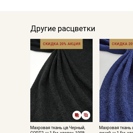
Другие расцветки
СКИДКА 20% АКЦИЯ
СКИДКА 20
Махровая ткань цв.Черный,
Махровая ткань 
СОРТ2, ш.1.5м, хлопок-100%,
синий, ш.1.5м, х