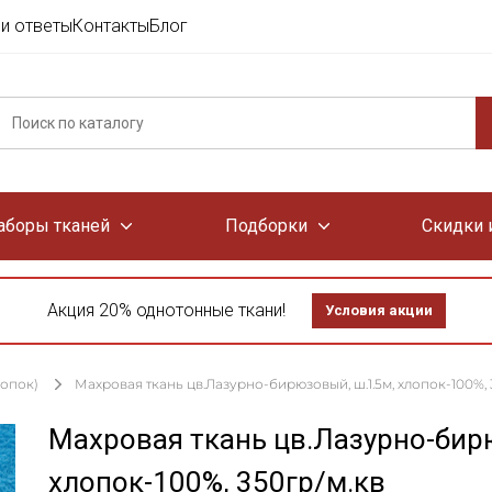
и ответы
Контакты
Блог
аборы тканей
Подборки
Скидки 
Акция 20% однотонные ткани!
Условия акции
лопок)
Махровая ткань цв.Лазурно-бирюзовый, ш.1.5м, хлопок-100%, 
Махровая ткань цв.Лазурно-бир
хлопок-100%, 350гр/м.кв