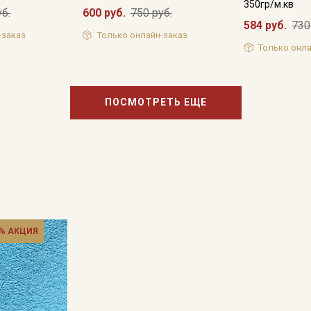
350гр/м.кв
уб.
600 руб.
750 руб.
584 руб.
730
-заказ
Только онлайн-заказ
Только онла
Подписаться
Ознакомлен(а) с
Политикой обработки персональных
данных
и даю
Согласие на обработку персональных
ПОСМОТРЕТЬ ЕЩЕ
данных
Даю
Согласие на получение рекламных и
информационных рассылок
% АКЦИЯ