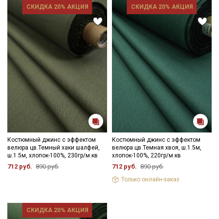
СКИДКА 20% АКЦИЯ
СКИДКА 20% АКЦИЯ
Костюмный джинс с эффектом
Костюмный джинс с эффектом
велюра цв.Темный хаки шалфей,
велюра цв.Темная хвоя, ш.1.5м,
ш.1.5м, хлопок-100%, 230гр/м.кв
хлопок-100%, 220гр/м.кв
712 руб.
890 руб.
712 руб.
890 руб.
Только онлайн-заказ
СКИДКА 20% АКЦИЯ