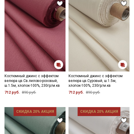
данных
Даю
Согласие на получение рекламных и
информационных рассылок
Костюмный джинс с эффектом
Костюмный джинс с эффектом
велюра цв.Св.лилово-розовый,
велюра цв.Суровый, ш.1.5м,
ш.1.5м, хлопок-100%, 230гр/м.кв
хлопок-100%, 230гр/м.кв
712 руб.
890 руб.
712 руб.
890 руб.
СКИДКА 20% АКЦИЯ
СКИДКА 20% АКЦИЯ