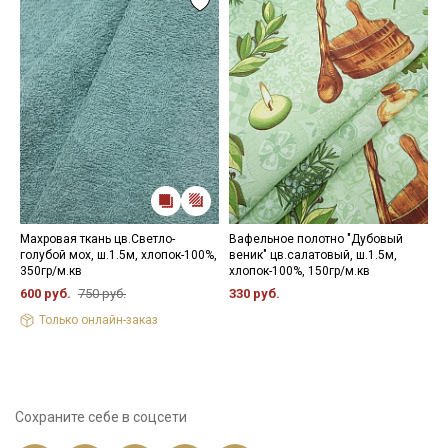
Махровая ткань цв.Светло-
Вафельное полотно "Дубовый
Б
голубой мох, ш.1.5м, хлопок-100%,
веник" цв.салатовый, ш.1.5м,
ш
350гр/м.кв
хлопок-100%, 150гр/м.кв
п
600 руб.
750 руб.
330 руб.
8
Только онлайн-заказ
Сохраните себе в соцсети