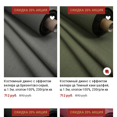
настроек вашего экрана и от партии, но мы в свою очередь
данных
и даю
Согласие на обработку персональных
стараемся максимально точно передать цвет и фактуру
данных
СКИДКА 20% АКЦИЯ
СКИДКА 20% АКЦИЯ
наших тканей!
Даю
Согласие на получение рекламных и
информационных рассылок
Костюмный джинс с эффектом
Костюмный джинс с эффектом
велюра цв.Брезентово-серый,
велюра цв.Темный хаки шалфей,
ш.1.5м, хлопок-100%, 230гр/м.кв
ш.1.5м, хлопок-100%, 230гр/м.кв
712 руб.
890 руб.
712 руб.
890 руб.
СКИДКА 20% АКЦИЯ
СКИДКА 20% АКЦИЯ