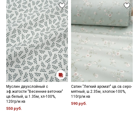
Муслин двухслойный с
Сатин "Легкий аромат" цв.св.серо-
Б
эф.жатости "Весенние веточки"
мятный, ш.2.35м, хлопок-100%,
х
цв.белый, ш.1.35м, хл-100%,
110гр/м.кв
3
120гр/м.кв
590 руб.
550 руб.