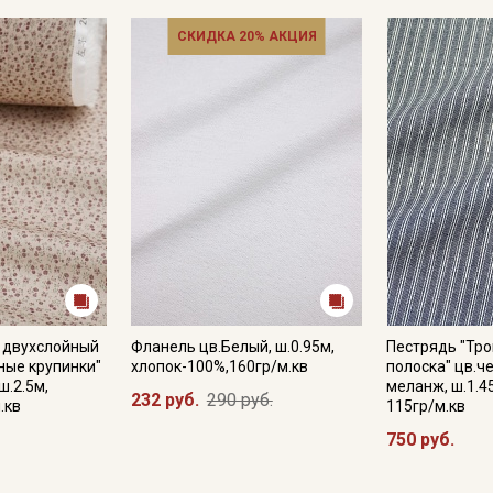
СКИДКА 20% АКЦИЯ
 двухслойный
Фланель цв.Белый, ш.0.95м,
Пестрядь "Тро
ные крупинки"
хлопок-100%,160гр/м.кв
полоска" цв.ч
ш.2.5м,
меланж, ш.1.4
232 руб.
290 руб.
.кв
115гр/м.кв
750 руб.