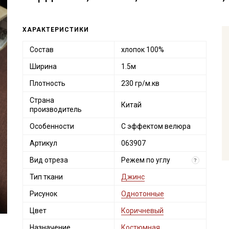
ХАРАКТЕРИСТИКИ
Состав
хлопок 100%
Ширина
1.5м
Плотность
230 гр/м.кв
Страна
Китай
производитель
Особенности
С эффектом велюра
Артикул
063907
Вид отреза
Режем по углу
?
Тип ткани
Джинс
Рисунок
Однотонные
Цвет
Коричневый
Назначение
Костюмная