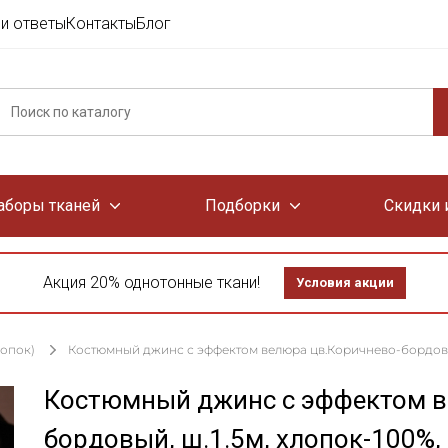
и ответы
Контакты
Блог
аборы тканей
Подборки
Скидки 
Акция 20% однотонные ткани!
Условия акции
лопок)
Костюмный джинс с эффектом велюра цв.Коричнево-бордовый,
Костюмный джинс с эффектом в
бордовый, ш.1.5м, хлопок-100%,