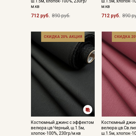
ш.1.5м, хлопок-100%, 230гр/
ш.1.5м, хлопок-1
м.кв
м.кв
712 руб.
890 руб.
712 руб.
890 р
СКИДКА 20% АКЦИЯ
СКИДКА 20
Костюмный джинс с эффектом
Костюмный джин
велюра цв.Черный, ш.1.5м,
велюра цв.Св.ли
хлопок-100%, 230гр/м.кв
ш.1.5м, хлопок-1