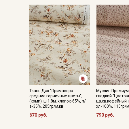
Ткань Дак "Примавера -
Муслин Премиум
средние горчичные цветы",
гладкий "Цветоч
(комп), ш.1.8м, хлопок-65%, п/
цв.св.кофейный, 
э-35%, 205гр/м.кв
хл-100%, 115гр/м
670 руб.
790 руб.