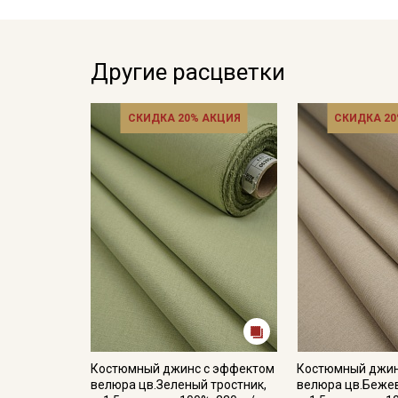
Другие расцветки
СКИДКА 20% АКЦИЯ
СКИДКА 20
Костюмный джинс с эффектом
Костюмный джин
велюра цв.Зеленый тростник,
велюра цв.Беже