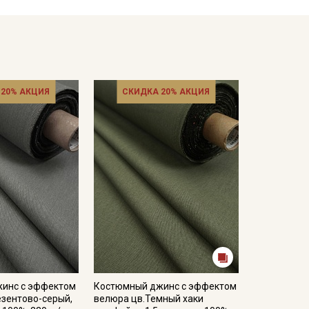
ка”, юбки макси или мини, а также для создания
комендуем выбирать модели свободного кроя и
стиль, подчеркивая непринужденность образа.
 20% АКЦИЯ
СКИДКА 20% АКЦИЯ
ие наизнанку), отдельно от светлых вещей;
может отличаться от реального цвета, это
вою очередь стараемся максимально точно передать
инс с эффектом
Костюмный джинс с эффектом
езентово-серый,
велюра цв.Темный хаки