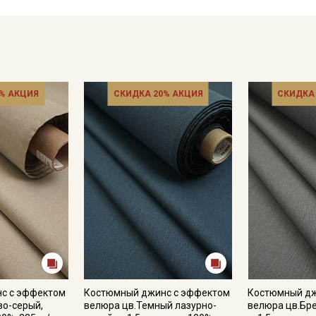
джинсовки, плотной рубашки, классического тренча “пыльни
стильных аксессуаров и шопперов.
Учитывая отсутствие эластана и нерастяжимость ткани, ре
мягкого силуэта. Этот джинс идеально впишется в кэжуал 
Уход:
% АКЦИЯ
СКИДКА 20% АКЦИЯ
СКИДКА
- стирка до 30-40C, отжим до 600 оборотов (вывернув издел
- запрещены отбеливатели;
- сушить в подвешенном и расправленном состоянии;
- глажка только с изнаночной стороны.
Обращаем ваше внимание, что цветопередача изображения 
зависит от настроек вашего экрана и от партии, но мы в с
цвет и фактуру наших тканей!
с с эффектом
Костюмный джинс с эффектом
Костюмный дж
во-серый,
велюра цв.Темный лазурно-
велюра цв.Бр