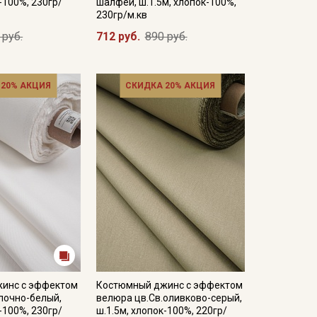
-100%, 230гр/
шалфей, ш.1.5м, хлопок-100%,
230гр/м.кв
 руб.
712 руб.
890 руб.
 20% АКЦИЯ
СКИДКА 20% АКЦИЯ
инс с эффектом
Костюмный джинс с эффектом
лочно-белый,
велюра цв.Св.оливково-серый,
-100%, 230гр/
ш.1.5м, хлопок-100%, 220гр/