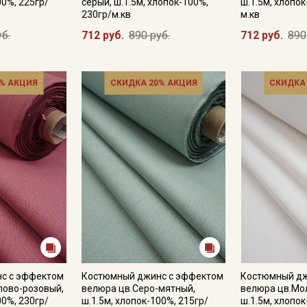
00%, 225гр/
серый, ш.1.5м, хлопок-100%,
ш.1.5м, хлопок
230гр/м.кв
м.кв
уб.
712 руб.
890 руб.
712 руб.
890
% АКЦИЯ
СКИДКА 20% АКЦИЯ
СКИДКА
Секретная рассылка от
Купава
Мы публикуем здесь дополнительные
промокоды и скидки до 30% на узкие
категории тканей
с с эффектом
Костюмный джинс с эффектом
Костюмный дж
Электронная почта
лово-розовый,
велюра цв.Серо-мятный,
велюра цв.Мо
00%, 230гр/
ш.1.5м, хлопок-100%, 215гр/
ш.1.5м, хлопок