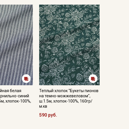
йная белая
Теплый хлопок "Букеты пионов
ернильно-синий
на темно-можжевеловом",
5м, хлопок-100%,
ш.1.5м, хлопок-100%, 160гр/
м.кв
590 руб.