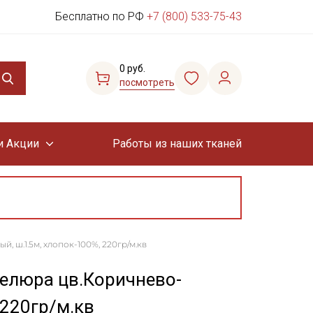
Бесплатно по РФ
+7 (800) 533-75-43
0 руб.
посмотреть
и Акции
Работы из наших тканей
 ш.1.5м, хлопок-100%, 220гр/м.кв
елюра цв.Коричнево-
 220гр/м.кв