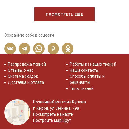
Ткань натуральная дает усадку до 5% (см. тест ткани в блоге),
ПОСМОТРЕТЬ ЕЩЕ
перед пошивом постирайте отрез при температуре
дальнейших стирок, но не выше 40C.
Уход:
- стирка до 40С, отдельно от синтетических материалов;
Сохраните себе в соцсети
- запрещено использовать средства с содержанием хлора;
- сушить в подвешенном и расправленном состоянии, в
затемненном месте, не пересушивать;
- гладить, рекомендуется используя умеренный режим.
Распродажа тканей
Работы из наших тканей
Внимание! На ткани, в зависимости от рулона, изредка
Отзывы о нас
Наши контакты
встречаются желтые пятнышки.
Система скидок
Способы оплаты и
Цветопередача (тон) может отличаться от оригинального
Доставка и оплата
реквизиты
цвета ткани в зависимости от настроек вашего монитора и в
Типы тканей
зависимости от партии.
Розничный магазин Купава
г. Киров, ул. Ленина, 79а
Посмотреть на карте
Построить маршрут