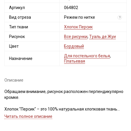
Мы публикуем здесь дополнительные
Артикул
064802
промокоды и скидки до 30% на узкие
Вид отреза
Режем по нитке
?
категории тканей
Тип ткани
Хлопок Персик
Электронная почта
Рисунок
Все рисунки
,
Туаль де Жуи
Цвет
Бордовый
Для постельного белья
,
Назначение
Платьевая
Подписаться
Описание
Ознакомлен(а) с
Политикой обработки персональных
данных
и даю
Согласие на обработку персональных
данных
Обращаем внимание, рисунок расположен перпендикулярно
кромке.
Даю
Согласие на получение рекламных и
информационных рассылок
Хлопок "Персик" – это 100% натуральная хлопковая ткань
саржевого переплетения, покоряющая своей мягкостью и
Читать полное описание
бархатистой текстурой. Элегантный и современный вид ткани
достигается благодаря специальной обработке – пич-