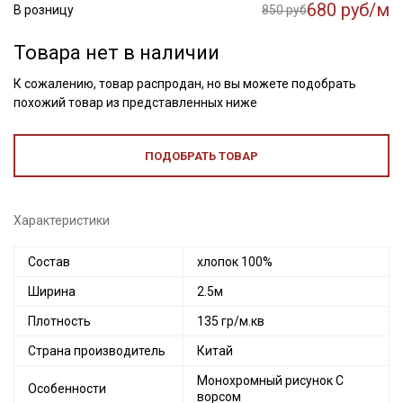
680 руб/м
В розницу
850 руб
Товара нет в наличии
К сожалению, товар распродан, но вы можете подобрать
похожий товар из представленных ниже
ПОДОБРАТЬ ТОВАР
Характеристики
Состав
хлопок 100%
Ширина
2.5м
Плотность
135 гр/м.кв
Страна производитель
Китай
Монохромный рисунок С
Особенности
Секретная рассылка от Купава
ворсом