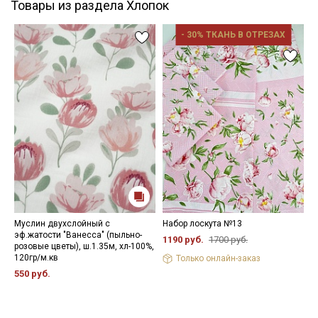
Товары из раздела Хлопок
- 30% ТКАНЬ В ОТРЕЗАХ
Муслин двухслойный с
Набор лоскута №13
В
эф.жатости "Ванесса" (пыльно-
"
1190 руб.
1700 руб.
розовые цветы), ш.1.35м, хл-100%,
р
120гр/м.кв
х
Только онлайн-заказ
550 руб.
5