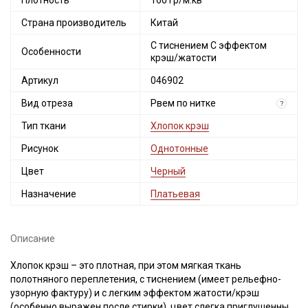
Плотность
160 гр/м.кв
Страна производитель
Китай
С тиснением С эффектом
Особенности
крэш/жатости
Артикул
046902
Вид отреза
Рвем по нитке
?
Тип ткани
Хлопок крэш
Рисунок
Однотонные
Цвет
Черный
Назначение
Платьевая
Описание
Хлопок крэш – это плотная, при этом мягкая ткань
полотняного переплетения, с тиснением (имеет рельефно-
узорную фактуру) и с легким эффектом жатости/крэш
(особенно выражен после стирки), цвет слегка приглушенный,