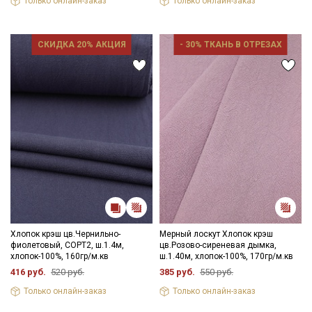
Только онлайн-заказ
Только онлайн-заказ
СКИДКА 20% АКЦИЯ
- 30% ТКАНЬ В ОТРЕЗАХ
Секретная рассылка от Купава
Мы публикуем здесь дополнительные
промокоды и скидки до 30% на узкие
категории тканей
Электронная почта
Хлопок крэш цв.Чернильно-
Мерный лоскут Хлопок крэш
фиолетовый, СОРТ2, ш.1.4м,
цв.Розово-сиреневая дымка,
хлопок-100%, 160гр/м.кв
ш.1.40м, хлопок-100%, 170гр/м.кв
416 руб.
520 руб.
385 руб.
550 руб.
Подписаться
Только онлайн-заказ
Только онлайн-заказ