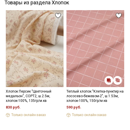
Товары из раздела Хлопок
Хлопок Персик "Цветочный
Теплый хлопок "Клетка-пунктир на
Н
медальон", СОРТ2, ш.2.5м,
лососево-бежевом-2", ш.1.53м,
1
хлопок-100%, 135гр/м.кв
хлопок-100%, 150гр/м.кв
830 руб.
590 руб.
Только онлайн-заказ
Только онлайн-заказ