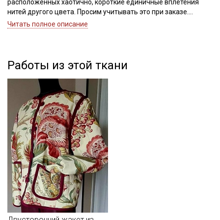
расположенных хаотично, короткие единичные вплетения
нитей другого цвета. Просим учитывать это при заказе.
Читать полное описание
Интерьерный хлопок - это плотная и прочная натуральная
ткань, тактильно приятная, слегка шероховатая, матовая на
вид, не имеет растяжения, хорошо держит форму, устойчива к
истиранию, не просвечивает, сминаемость низкая.
Работы из этой ткани
Применяется в основном для пошива предметов интерьера:
штор, скатертей, декоративных подушек, для реставрации
(обивки) мебели, отлично подходит для пошива эко-сумок.
Дает усадку до 5% перед пошивом постирайте отрез при
температуре дальнейших стирок, не выше 40C
Уход:
- стирка до 40С;
- запрещены отбеливатели для цветных расцветок;
- сушить в подвешенном и расправленном состоянии, в
затемненном месте, не пересушивать;
- гладить с изнаночной стороны.
Цветопередача (тон) может отличаться от оригинального
цвета ткани в зависимости от настроек вашего монитора и в
зависимости от партии.
Двусторонний жакет из