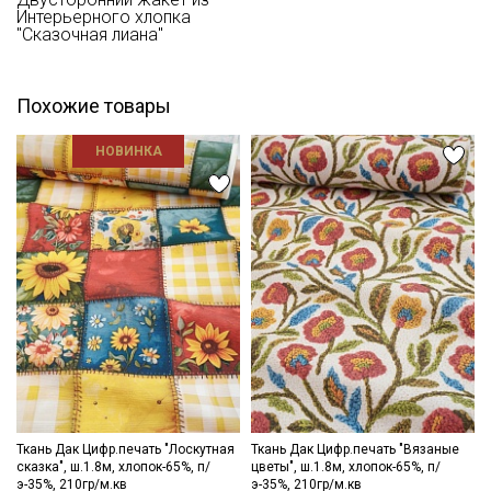
Интерьерного хлопка
"Сказочная лиана"
Похожие товары
НОВИНКА
Секретная рассылка от Купава
Ткань Дак Цифр.печать "Лоскутная
Ткань Дак Цифр.печать "Вязаные
сказка", ш.1.8м, хлопок-65%, п/
цветы", ш.1.8м, хлопок-65%, п/
э-35%, 210гр/м.кв
э-35%, 210гр/м.кв
Мы публикуем здесь дополнительные