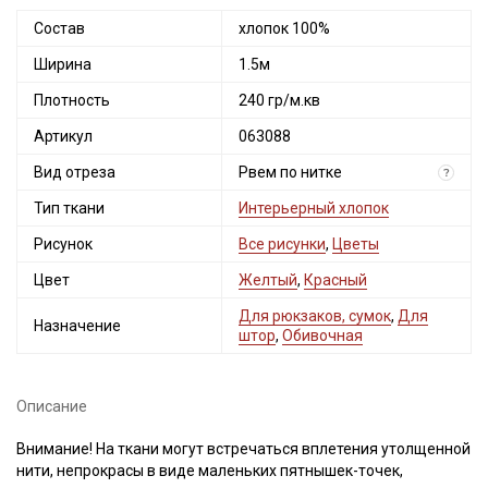
Состав
хлопок 100%
Ширина
1.5м
Плотность
240 гр/м.кв
Артикул
063088
Вид отреза
Рвем по нитке
?
Тип ткани
Интерьерный хлопок
Рисунок
Все рисунки
,
Цветы
Цвет
Желтый
,
Красный
Для рюкзаков, сумок
,
Для
Назначение
штор
,
Обивочная
Описание
Внимание! На ткани могут встречаться вплетения утолщенной
нити, непрокрасы в виде маленьких пятнышек-точек,