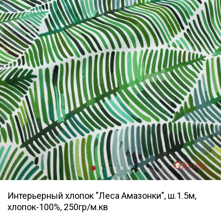
Интерьерный хлопок "Леса Амазонки", ш.1.5м,
хлопок-100%, 250гр/м.кв