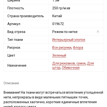
Ширина
1.5м
Плотность
250 гр/м.кв
Страна производитель
Китай
Артикул
019672
Вид отреза
Режем по нитке
?
Тип ткани
Интерьерный хлопок
Рисунок
Все рисунки
,
Флора
Цвет
Зеленый
Для рюкзаков, сумок
,
Для
Назначение
штор
,
Обивочная
Описание
Внимание! На ткани могут встречаться вплетения утолщенной
нити, непрокрасы в виде маленьких пятнышек-точек,
расположенных хаотично, короткие единичные вплетения
нитей другого цвета.