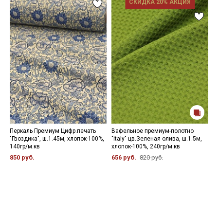
СКИДКА 20% АКЦИЯ
Перкаль Премиум Цифр.печать
Вафельное премиум-полотно
С
"Гвоздика", ш.1.45м, хлопок-100%,
"Italy" цв.Зеленая олива, ш.1.5м,
ц
140гр/м.кв
хлопок-100%, 240гр/м.кв
1
850 руб.
656 руб.
820 руб.
6