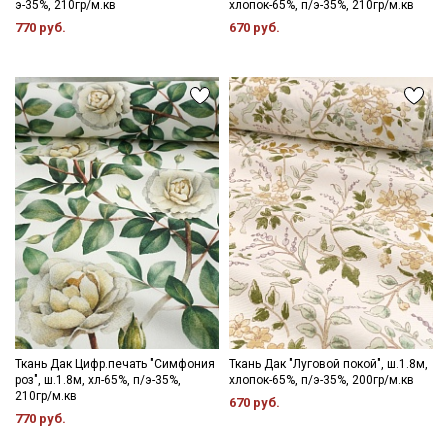
э-35%, 210гр/м.кв
хлопок-65%, п/э-35%, 210гр/м.кв
цвета ткани в зависимости от настроек вашего монитора и в
категории тканей
770 руб.
670 руб.
зависимости от партии.
Электронная почта
Подписаться
Ознакомлен(а) с
Политикой обработки персональных
данных
и даю
Согласие на обработку персональных
данных
Даю
Согласие на получение рекламных и
информационных рассылок
Ткань Дак Цифр.печать "Симфония
Ткань Дак "Луговой покой", ш.1.8м,
роз", ш.1.8м, хл-65%, п/э-35%,
хлопок-65%, п/э-35%, 200гр/м.кв
210гр/м.кв
670 руб.
770 руб.