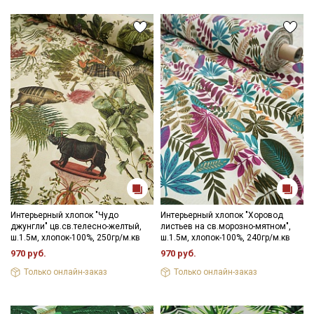
Интерьерный хлопок "Чудо
Интерьерный хлопок "Хоровод
джунгли" цв.св.телесно-желтый,
листьев на св.морозно-мятном",
ш.1.5м, хлопок-100%, 250гр/м.кв
ш.1.5м, хлопок-100%, 240гр/м.кв
970 руб.
970 руб.
Только онлайн-заказ
Только онлайн-заказ