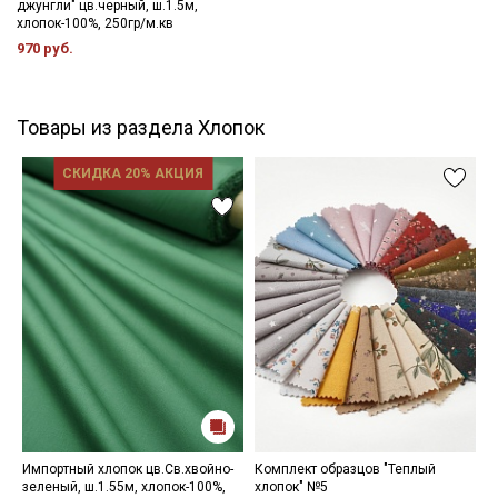
джунгли" цв.черный, ш.1.5м,
хлопок-100%, 250гр/м.кв
970 руб.
Товары из раздела Хлопок
СКИДКА 20% АКЦИЯ
Импортный хлопок цв.Св.хвойно-
Комплект образцов "Теплый
С
зеленый, ш.1.55м, хлопок-100%,
хлопок" №5
ж