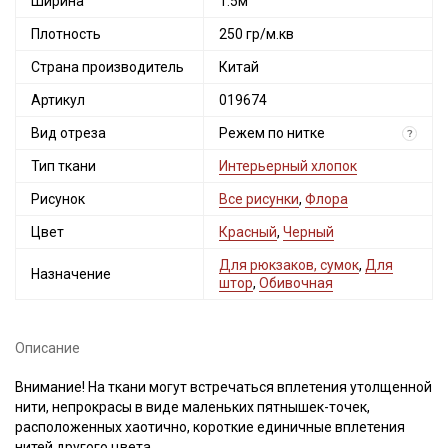
Ширина
1.5м
Плотность
250 гр/м.кв
Страна производитель
Китай
Артикул
019674
Вид отреза
Режем по нитке
?
Тип ткани
Интерьерный хлопок
Рисунок
Все рисунки
,
Флора
Цвет
Красный
,
Черный
Для рюкзаков, сумок
,
Для
Назначение
штор
,
Обивочная
Описание
Внимание! На ткани могут встречаться вплетения утолщенной
нити, непрокрасы в виде маленьких пятнышек-точек,
расположенных хаотично, короткие единичные вплетения
нитей другого цвета.