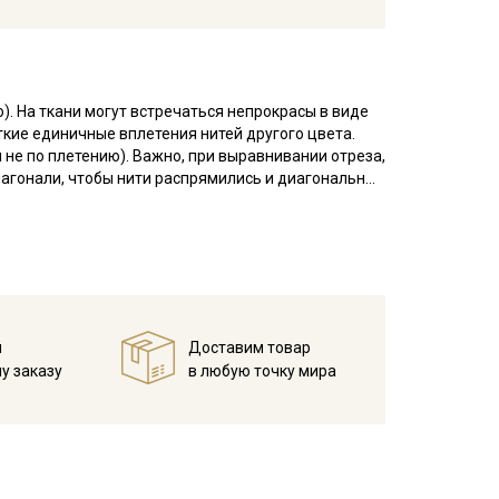
). На ткани могут встречаться непрокрасы в виде
кие единичные вплетения нитей другого цвета.
 не по плетению). Важно, при выравнивании отреза,
диагонали, чтобы нити распрямились и диагональный
до 5см от края браком не являются. Ширина ткани
ань, тактильно приятная, слегка шероховатая,
, устойчива к истиранию, не просвечивает,
штор, скатертей, декоративных подушек, для
й
Доставим товар
 эко-сумок.
у заказу
в любую точку мира
мпературе дальнейших стирок, не выше 40C
мненном месте, не пересушивать;