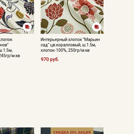
хлопок
Интерьерный хлопок "Марьин
нов"
сад" цв.коралловый, ш.1.5м,
ш.1.5м,
хлопок-100%, 250гр/м.кв
245гр/м.кв
970 руб.
СКИДКА 20% АКЦИЯ