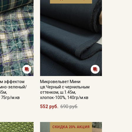
ым эффектом
Микровельвет Мини
емно-зеленый/
цв.Черный с чернильным
45м,
оттенком, ш.1.45м,
175гр/м.кв
хлопок-100%, 140гр/м.кв
552 руб.
690 руб.
СКИДКА 20% АКЦИЯ