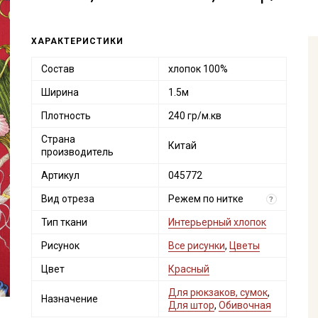
ХАРАКТЕРИСТИКИ
Состав
хлопок 100%
Ширина
1.5м
Плотность
240 гр/м.кв
Страна
Китай
производитель
Артикул
045772
Вид отреза
Режем по нитке
?
Тип ткани
Интерьерный хлопок
Рисунок
Все рисунки
,
Цветы
Цвет
Красный
Для рюкзаков, сумок
,
Назначение
Для штор
,
Обивочная