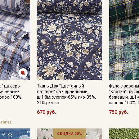
" цв.серо-
Ткань Дак "Цветочный
Фуле с варен
ичневый/
паттерн" цв.чернильный,
"Клетка" цв.т
лопок-100%,
ш.1.8м, хлопок-65%, п/э-35%,
бежевый, ш.1.
210гр/м.кв
хлопок-100%, 
670 руб.
750 руб.
-заказ
СКИДКА 20%