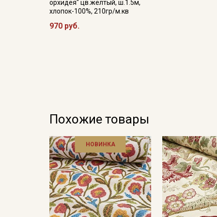
орхидея" цв.желтый, ш.1.5м,
хлопок-100%, 210гр/м.кв
970 руб.
Похожие товары
НОВИНКА