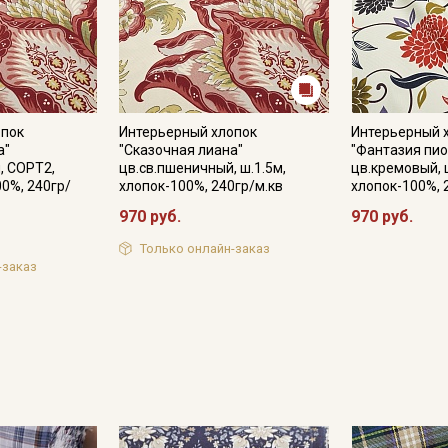
опок
Интерьерный хлопок
Интерьерный 
а"
"Сказочная лиана"
"Фантазия пио
, СОРТ2,
цв.св.пшеничный, ш.1.5м,
цв.кремовый, 
00%, 240гр/
хлопок-100%, 240гр/м.кв
хлопок-100%, 
970 руб.
970 руб.
Только онлайн-заказ
-заказ