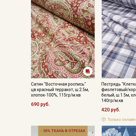
Сатин "Восточная роспись"
Пестрядь "Клетка
цв.красный терракот, ш.2.5м,
фиолетовый/кор
хлопок-100%, 115гр/м.кв
белый, ш.1.5м, х
140гр/м.кв
690 руб.
420 руб.
Только онлайн
- 30% ТКАНЬ В ОТРЕЗАХ