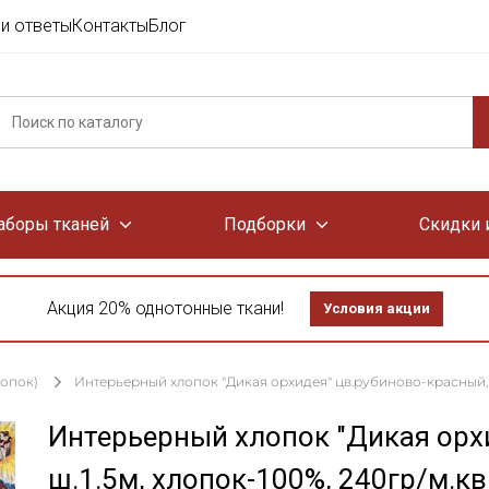
и ответы
Контакты
Блог
аборы тканей
Подборки
Скидки 
Акция 20% однотонные ткани!
Условия акции
лопок)
Интерьерный хлопок "Дикая орхидея" цв.рубиново-красный, ш
Интерьерный хлопок "Дикая орх
ш.1.5м, хлопок-100%, 240гр/м.кв