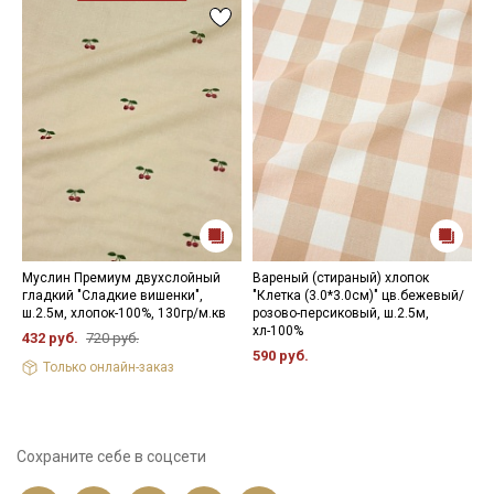
Муслин Премиум двухслойный
Вареный (стираный) хлопок
Т
гладкий "Сладкие вишенки",
"Клетка (3.0*3.0см)" цв.бежевый/
ц
ш.2.5м, хлопок-100%, 130гр/м.кв
розово-персиковый, ш.2.5м,
ш
хл-100%
432 руб.
720 руб.
5
590 руб.
Только онлайн-заказ
Сохраните себе в соцсети