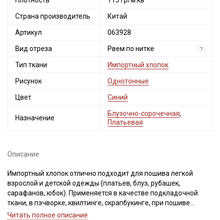
Плотность
115 гр/м.кв
Страна производитель
Китай
Артикул
063928
Вид отреза
Рвем по нитке
?
Тип ткани
Импортный хлопок
Рисунок
Однотонные
Цвет
Синий
Блузочно-сорочечная
,
Назначение
Платьевая
Описание
Импортный хлопок отлично подходит для пошива легкой
взрослой и детской одежды (платьев, блуз, рубашек,
сарафанов, юбок). Применяется в качестве подкладочной
ткани, в пэчворке, квилтинге, скрапбукинге, при пошиве
текстильных игрушек.
Читать полное описание