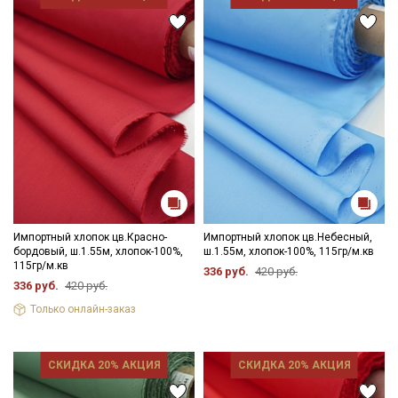
данных
Даю
Согласие на получение рекламных и
информационных рассылок
Импортный хлопок цв.Красно-
Импортный хлопок цв.Небесный,
бордовый, ш.1.55м, хлопок-100%,
ш.1.55м, хлопок-100%, 115гр/м.кв
115гр/м.кв
336 руб.
420 руб.
336 руб.
420 руб.
Только онлайн-заказ
СКИДКА 20% АКЦИЯ
СКИДКА 20% АКЦИЯ