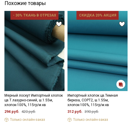
Похожие товары
- 30% ТКАНЬ В ОТРЕЗАХ
СКИДКА 20% АКЦИЯ
Мерный лоскут Импортный хлопок
Импортный хлопок цв.Темная
цв.Т.лазурно-синий, ш.1.55м,
бирюза, СОРТ2, ш.1.55м,
хлопок-100%, 115гр/м.кв
хлопок-100%, 115гр/м.кв
294 руб.
420 руб.
312 руб.
390 руб.
Только онлайн-заказ
Только онлайн-заказ