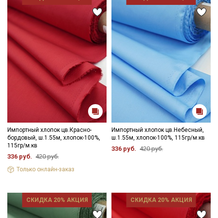
данных
и даю
Согласие на обработку персональных
данных
Даю
Согласие на получение рекламных и
информационных рассылок
Импортный хлопок цв.Красно-
Импортный хлопок цв.Небесный,
бордовый, ш.1.55м, хлопок-100%,
ш.1.55м, хлопок-100%, 115гр/м.кв
115гр/м.кв
336 руб.
420 руб.
336 руб.
420 руб.
Только онлайн-заказ
СКИДКА 20% АКЦИЯ
СКИДКА 20% АКЦИЯ