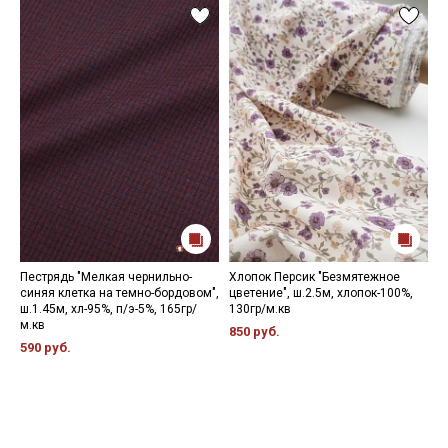
Пестрядь "Мелкая чернильно-
Хлопок Персик "Безмятежное
В
синяя клетка на темно-бордовом",
цветение", ш.2.5м, хлопок-100%,
"
ш.1.45м, хл-95%, п/э-5%, 165гр/
130гр/м.кв
т
м.кв
1
850 руб.
590 руб.
1