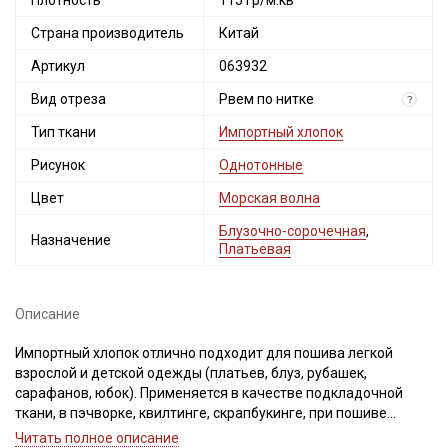
Плотность
115 гр/м.кв
Страна производитель
Китай
Артикул
063932
Вид отреза
Рвем по нитке
?
Тип ткани
Импортный хлопок
Рисунок
Однотонные
Цвет
Морская волна
Блузочно-сорочечная
,
Назначение
Платьевая
Описание
Импортный хлопок отлично подходит для пошива легкой
взрослой и детской одежды (платьев, блуз, рубашек,
сарафанов, юбок). Применяется в качестве подкладочной
ткани, в пэчворке, квилтинге, скрапбукинге, при пошиве
текстильных игрушек.
Читать полное описание