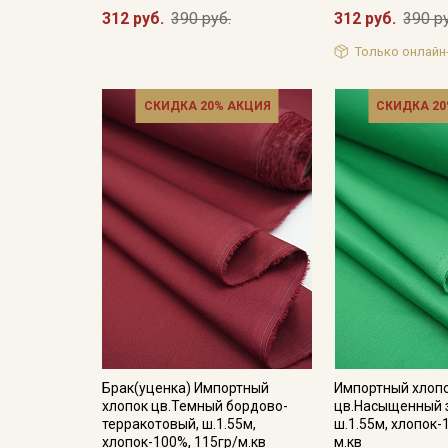
312 руб.
390 руб.
312 руб.
390 р
Только онлайн
СКИДКА 20% АКЦИЯ
СКИДКА 20
Брак(уценка) Импортный
Импортный хлоп
хлопок цв.Темный бордово-
цв.Насыщенный 
терракотовый, ш.1.55м,
ш.1.55м, хлопок-
хлопок-100%, 115гр/м.кв
м.кв