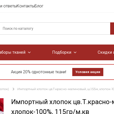
и ответы
Контакты
Блог
аборы тканей
Подборки
Скидки 
Акция 20% однотонные ткани!
Условия акции
лопок)
Импортный хлопок цв.Т.красно-малиновый, ш.1.55м, хлопок-100
Импортный хлопок цв.Т.красно-
хлопок-100%, 115гр/м.кв