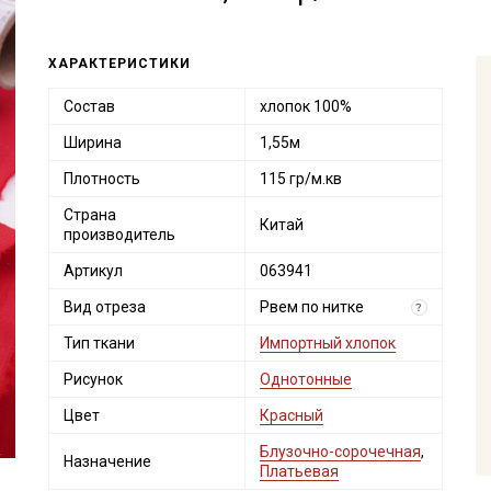
ХАРАКТЕРИСТИКИ
Состав
хлопок 100%
Ширина
1,55м
Плотность
115 гр/м.кв
Страна
Китай
производитель
Артикул
063941
Вид отреза
Рвем по нитке
?
Тип ткани
Импортный хлопок
Рисунок
Однотонные
Цвет
Красный
Блузочно-сорочечная
,
Назначение
Платьевая