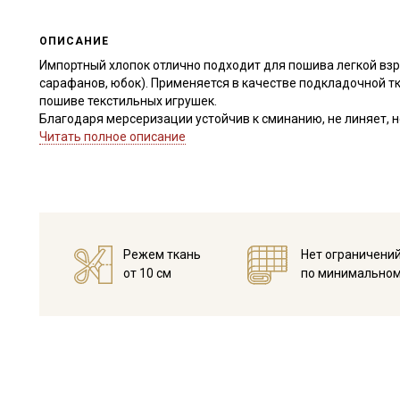
ОПИСАНИЕ
Импортный хлопок отлично подходит для пошива легкой взро
сарафанов, юбок). Применяется в качестве подкладочной тка
пошиве текстильных игрушек.
Благодаря мерсеризации устойчив к сминанию, не линяет, н
шелковистый, край не осыпается, удобен в пошиве даже д
Читать полное описание
Ткань дает усадку до 5% и яркие расцветки окрашивают вод
при температуре дальнейших стирок, не выше 40C, высушите 
Уход:
- стирка до 40C, отжим до 600 оборотов
- запрещены отбеливатели
- сушить в подвешенном и расправленном состоянии
Режем ткань
Нет ограничени
- гладить с изнаночной стороны.
от 10 см
по минимальном
Цветопередача (тон) может отличаться от оригинального цв
монитора и в зависимости от партии.