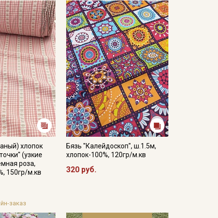
аный) хлопок
Бязь "Калейдоскоп", ш.1.5м,
очки" (узкие
хлопок-100%, 120гр/м.кв
емная роза,
320 руб.
%, 150гр/м.кв
йн-заказ