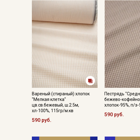
Вареный (стираный) хлопок
Пестрядь "Средн
"Мелкая клетка"
бежево-кофейном
цв.св.бежевый, ш.2.5м,
хлопок-95%, п/э-
хл-100%, 115гр/м.кв
590 руб.
590 руб.