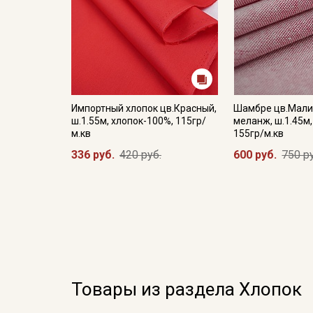
Импортный хлопок цв.Красный,
Шамбре цв.Мал
ш.1.55м, хлопок-100%, 115гр/
меланж, ш.1.45м,
м.кв
155гр/м.кв
336 руб.
420 руб.
600 руб.
750 р
Товары из раздела Хлопок