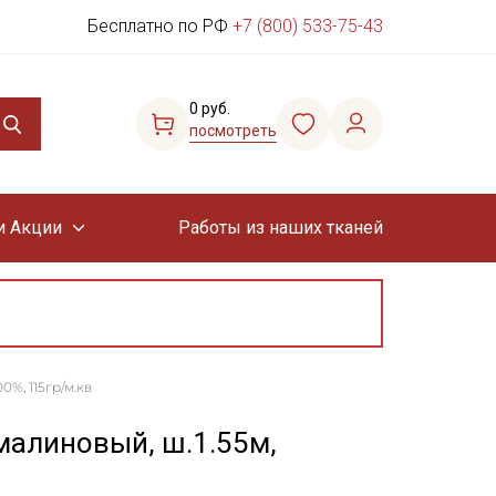
Бесплатно по РФ
+7 (800) 533-75-43
0 руб.
посмотреть
и Акции
Работы из наших тканей
%, 115гр/м.кв
малиновый, ш.1.55м,