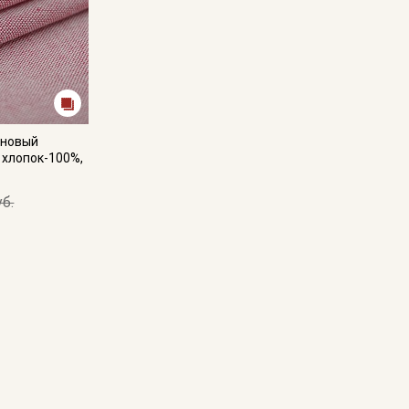
иновый
 хлопок-100%,
уб.