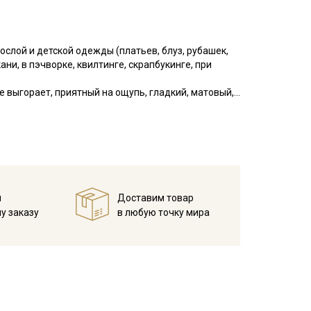
слой и детской одежды (платьев, блуз, рубашек,
ни, в пэчворке, квилтинге, скрапбукинге, при
е выгорает, приятный на ощупь, гладкий, матовый,
ля начинающих.
у, но не линяют, перед пошивом постирайте отрез
в 1 слой и прогладьте.
й
Доставим товар
у заказу
в любую точку мира
ета ткани в зависимости от настроек вашего