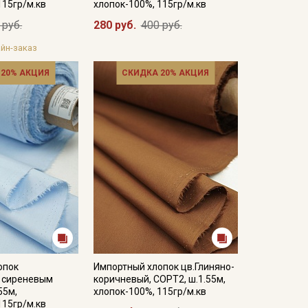
115гр/м.кв
хлопок-100%, 115гр/м.кв
 руб.
280 руб.
400 руб.
йн-заказ
 20% АКЦИЯ
СКИДКА 20% АКЦИЯ
опок
Импортный хлопок цв.Глиняно-
с сиреневым
коричневый, СОРТ2, ш.1.55м,
55м,
хлопок-100%, 115гр/м.кв
115гр/м.кв