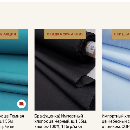
% АКЦИЯ
СКИДКА 20% АКЦИЯ
СКИДКА
ок цв.Темная
Брак(уценка) Импортный
Импортный хл
.1.55м,
хлопок цв.Черный, ш.1.55м,
цв.Небесный 
5гр/м.кв
хлопок-100%, 115гр/м.кв
оттенком, СОР