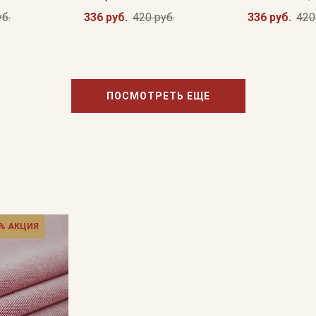
уб.
336 руб.
420 руб.
336 руб.
420
Подписаться
Ознакомлен(а) с
Политикой обработки персональных
ПОСМОТРЕТЬ ЕЩЕ
данных
и даю
Согласие на обработку персональных
данных
Даю
Согласие на получение рекламных и
информационных рассылок
% АКЦИЯ