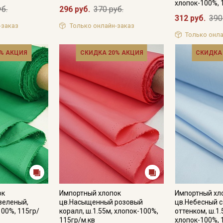
хлопок-100%, 
уб.
296 руб.
370 руб.
312 руб.
390
-заказ
Только онлайн-заказ
Только онла
% АКЦИЯ
СКИДКА 20% АКЦИЯ
СКИДКА
Секретная рассылка от
Купава
Мы публикуем здесь дополнительные
промокоды и скидки до 30% на узкие
категории тканей
ок
Импортный хлопок
Импортный хл
зеленый,
цв.Насыщенный розовый
цв.Небесный 
Электронная почта
100%, 115гр/
коралл, ш.1.55м, хлопок-100%,
оттенком, ш.1.
115гр/м.кв
хлопок-100%, 