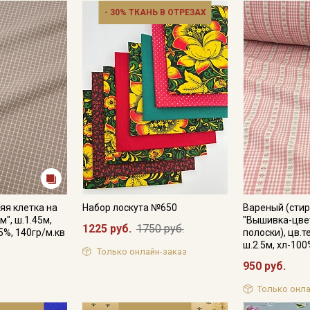
- 30% ТКАНЬ В ОТРЕЗАХ
яя клетка на
Набор лоскута №650
Вареный (стир
", ш.1.45м,
"Вышивка-цвет
1225 руб.
1750 руб.
5%, 140гр/м.кв
полоски), цв.т
ш.2.5м, хл-100
Только онлайн-заказ
950 руб.
Только онла