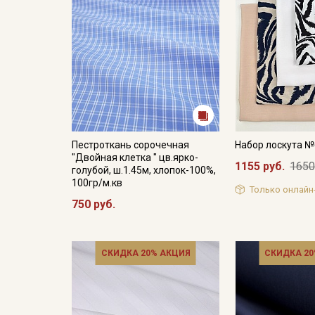
Пестроткань сорочечная
Набор лоскута 
"Двойная клетка " цв.ярко-
1155 руб.
1650
голубой, ш.1.45м, хлопок-100%,
100гр/м.кв
Только онлайн
750 руб.
СКИДКА 20% АКЦИЯ
СКИДКА 20