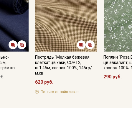
льно-
Пестрядь "Мелкая бежевая
Поплин "Роза 
.5м,
клетка" цв.хаки, СОРТ2,
цв.эвкалипт, ш
0гр/м.кв
ш.1.45м, хлопок-100%, 145гр/
хлопок-100%, 
м.кв
уб.
290 руб.
620 руб.
Только онлайн-заказ