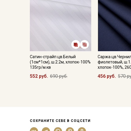
Сатин-страйп цв.Белый
Саржа цв.Черни
(1см*1см), ш.2.2м, хлопок-100%
фиолетовый, ш.1
135гр/м.кв
хлопок-100%, 26
552 руб.
690 руб.
456 руб.
570 р
СОХРАНИТЕ СЕБЕ В СОЦСЕТИ