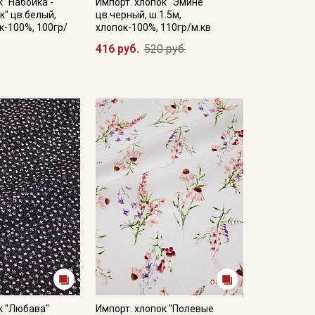
к "Набойка -
Импорт. хлопок "Эмине"
" цв.белый,
цв.черный, ш.1.5м,
к-100%, 100гр/
хлопок-100%, 110гр/м.кв
416 руб.
520 руб.
к "Любава"
Импорт. хлопок "Полевые