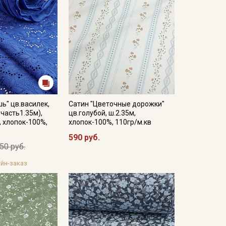
ь" цв.василек,
Сатин "Цветочные дорожки"
.часть1.35м),
цв.голубой, ш.2.35м,
, хлопок-100%,
хлопок-100%, 110гр/м.кв
590 руб.
50 руб.
йн-заказ