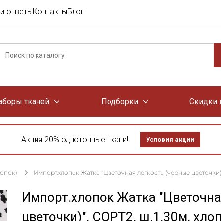
и ответы
Контакты
Блог
аборы тканей
Подборки
Скидки 
Акция 20% однотонные ткани!
Условия акции
лопок)
Импорт.хлопок Жатка "Цветочная легкость (черные цветочки)",
Импорт.хлопок Жатка "Цветочна
цветочки)", СОРТ2, ш.1.30м, хло