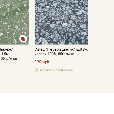
Вьюнок"
Ситец "Луговой цветик", ш.0.8м,
.1.5м,
хлопок-100%, 85гр/м.кв
105гр/м.кв
170 руб.
Только онлайн-заказ