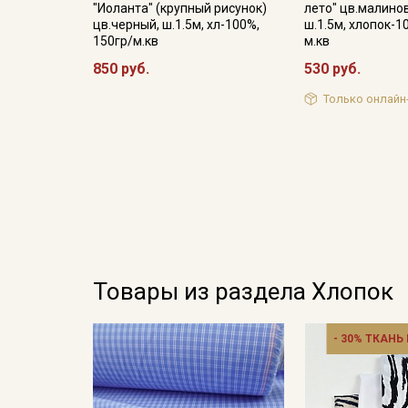
"Иоланта" (крупный рисунок)
лето" цв.малино
цв.черный, ш.1.5м, хл-100%,
ш.1.5м, хлопок-1
150гр/м.кв
м.кв
850 руб.
530 руб.
Только онлайн
Товары из раздела Хлопок
- 30% ТКАНЬ