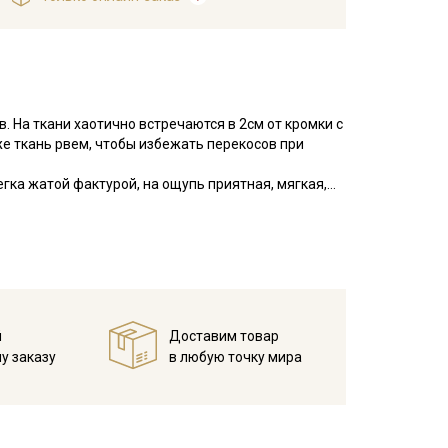
. На ткани хаотично встречаются в 2см от кромки с
е ткань рвем, чтобы избежать перекосов при
егка жатой фактурой, на ощупь приятная, мягкая,
х воздушных платьев, блузок с пышными рукавами.
ь после стирки не нуждается в глажке, при этом
у, но не линяют, перед пошивом постирайте отрез
в 1 слой и прогладьте.
й
Доставим товар
у заказу
в любую точку мира
 волн.
ета ткани в зависимости от настроек вашего