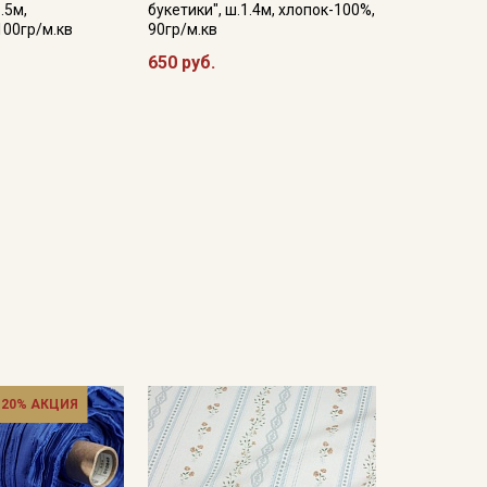
.5м,
букетики", ш.1.4м, хлопок-100%,
100гр/м.кв
90гр/м.кв
650 руб.
 20% АКЦИЯ