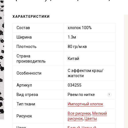
ХАРАКТЕРИСТИКИ
Состав
хлопок 100%
Ширина
1.3м
Плотность
80 гр/м.кв
Страна
Китай
производитель
С эффектом крэш/
Особенности
жатости
Артикул
034255
Вид отреза
Рвем по нитке
?
Тип ткани
Импортный хлопок
Все рисунки
,
Мелкий
Рисунок
рисунок
,
Цветы