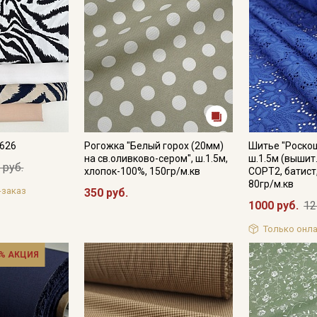
№626
Рогожка "Белый горох (20мм)
Шитье "Роскош
на св.оливково-сером", ш.1.5м,
ш.1.5м (вышит
 руб.
хлопок-100%, 150гр/м.кв
СОРТ2, батист
80гр/м.кв
-заказ
350 руб.
1000 руб.
12
Только онла
% АКЦИЯ