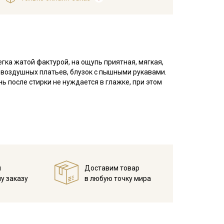
егка жатой фактурой, на ощупь приятная, мягкая,
х воздушных платьев, блузок с пышными рукавами.
ь после стирки не нуждается в глажке, при этом
у, но не линяют, перед пошивом постирайте отрез
в 1 слой и прогладьте.
 волн.
й
Доставим товар
ета ткани в зависимости от настроек вашего
у заказу
в любую точку мира