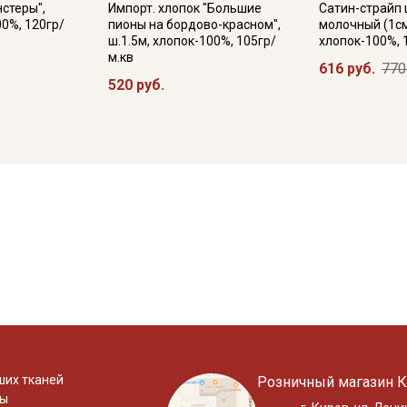
нстеры",
Импорт. хлопок "Большие
Сатин-страйп 
00%, 120гр/
пионы на бордово-красном",
молочный (1см*
ш.1.5м, хлопок-100%, 105гр/
хлопок-100%, 
м.кв
616 руб.
770
520 руб.
ших тканей
Розничный магазин К
ты