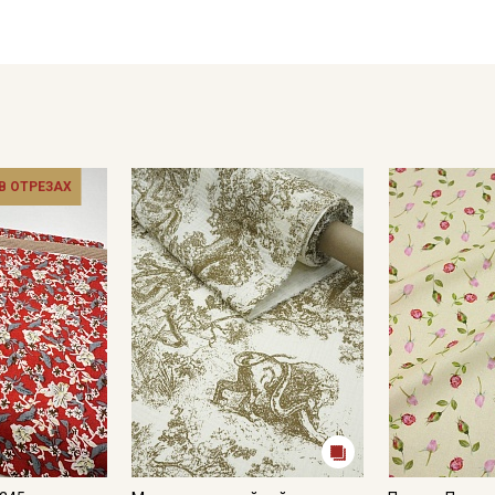
Мы публикуем здесь дополнительные
промокоды и скидки до 30% на узкие
категории тканей
Электронная почта
 В ОТРЕЗАХ
Подписаться
Ознакомлен(а) с
Политикой обработки персональных
данных
и даю
Согласие на обработку персональных
данных
Даю
Согласие на получение рекламных и
информационных рассылок