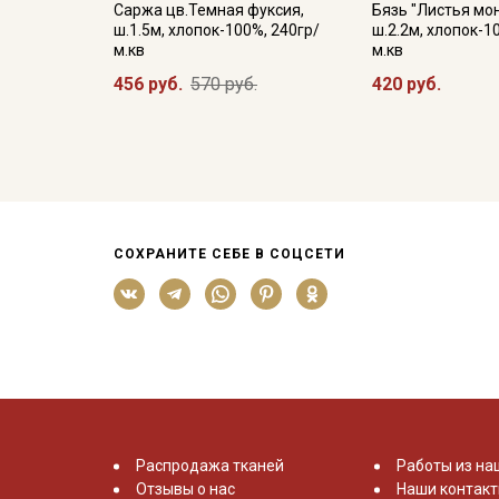
Саржа цв.Темная фуксия,
Бязь "Листья мо
ш.1.5м, хлопок-100%, 240гр/
ш.2.2м, хлопок-1
м.кв
м.кв
456 руб.
570 руб.
420 руб.
СОХРАНИТЕ СЕБЕ В СОЦСЕТИ
Распродажа тканей
Работы из на
Отзывы о нас
Наши контак