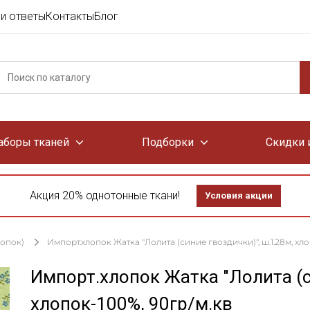
и ответы
Контакты
Блог
аборы тканей
Подборки
Скидки 
Акция 20% однотонные ткани!
Условия акции
лопок)
Импорт.хлопок Жатка "Лолита (синие гвоздички)", ш.1.28м, хло
Импорт.хлопок Жатка "Лолита (с
хлопок-100%, 90гр/м.кв