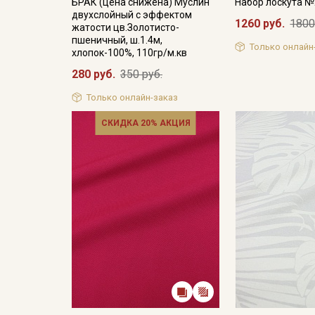
БРАК (цена снижена) Муслин
Набор лоскута 
двухслойный с эффектом
1260 руб.
1800
жатости цв.Золотисто-
пшеничный, ш.1.4м,
Только онлайн
хлопок-100%, 110гр/м.кв
280 руб.
350 руб.
Только онлайн-заказ
СКИДКА 20% АКЦИЯ