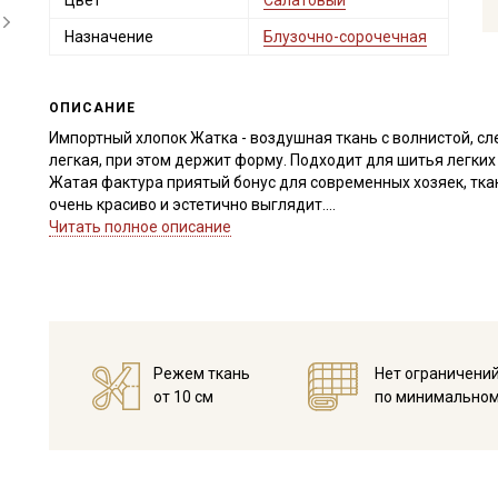
Цвет
Салатовый
Назначение
Блузочно-сорочечная
ОПИСАНИЕ
Импортный хлопок Жатка - воздушная ткань с волнистой, сл
легкая, при этом держит форму. Подходит для шитья легки
Жатая фактура приятый бонус для современных хозяек, ткан
очень красиво и эстетично выглядит.
Ткань дает усадку до 5% и яркие расцветки окрашивают вод
Читать полное описание
при температуре дальнейших стирок, не выше 40C, высушите 
Уход:
- стирка до 40C, отжим до 600 оборотов
- запрещены отбеливатели
- сушить в подвешенном и расправленном состоянии
- гладить на низкой температуре (с изнанки) для сохранения
Режем ткань
Нет ограничени
Цветопередача (тон) может отличаться от оригинального цв
от 10 см
по минимальном
монитора и в зависимости от партии.
Секретная рассылка от
Купава