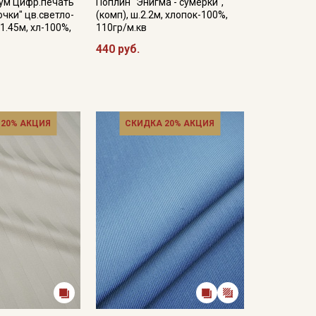
ум Цифр.печать
Поплин "Энигма - сумерки",
чки" цв.светло-
(комп), ш.2.2м, хлопок-100%,
1.45м, хл-100%,
110гр/м.кв
440 руб.
 20% АКЦИЯ
СКИДКА 20% АКЦИЯ