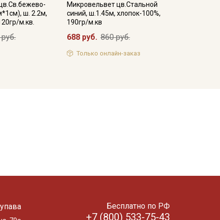
цв.Св.бежево-
Микровельвет цв.Стальной
1см), ш. 2.2м,
синий, ш.1.45м, хлопок-100%,
120гр/м.кв.
190гр/м.кв
 руб.
688 руб.
860 руб.
Только онлайн-заказ
Бесплатно по РФ
упава
+7 (800) 533-75-43