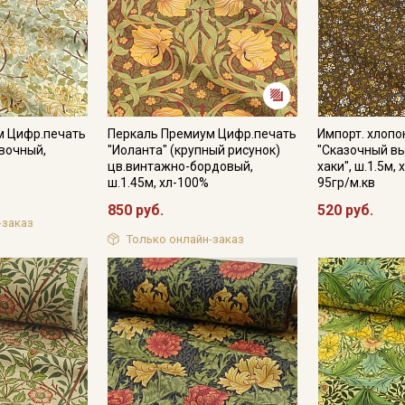
м Цифр.печать
Перкаль Премиум Цифр.печать
Импорт. хлопок
ивочный,
"Иоланта" (крупный рисунок)
"Сказочный в
цв.винтажно-бордовый,
хаки", ш.1.5м,
ш.1.45м, хл-100%
95гр/м.кв
850 руб.
520 руб.
-заказ
Только онлайн-заказ