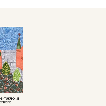
пектаклю из
ртного