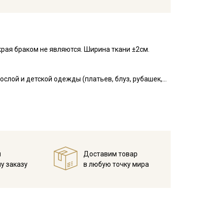
рая браком не являются. Ширина ткани ±2см.
слой и детской одежды (платьев, блуз, рубашек,
ни, в пэчворке, квилтинге, скрапбукинге, при
е выгорает, приятный на ощупь, гладкий, матовый,
я начинающих.
у, но не линяют, перед пошивом постирайте отрез
в 1 слой и прогладьте.
й
Доставим товар
у заказу
в любую точку мира
ета ткани в зависимости от настроек вашего