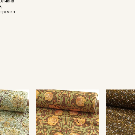
"Юлиана"
м,
0гр/м.кв
Подписаться
Ознакомлен(а) с
Политикой обработки персональных
данных
и даю
Согласие на обработку персональных
данных
Даю
Согласие на получение рекламных и
информационных рассылок