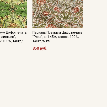
иум Цифр.печать
Перкаль Премиум Цифр.печать
 листьев",
"Роза", ш.1.45м, хлопок-100%,
к-100%, 140гр/
140гр/м.кв
850 руб.