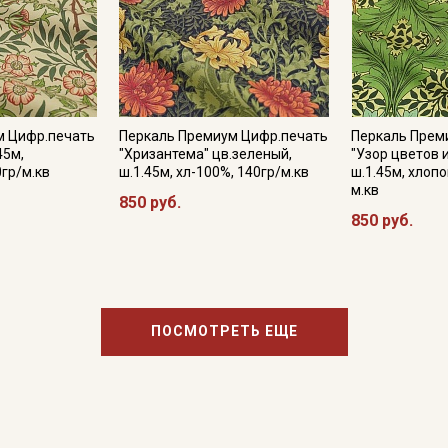
м Цифр.печать
Перкаль Премиум Цифр.печать
Перкаль Прем
45м,
"Хризантема" цв.зеленый,
"Узор цветов и
0гр/м.кв
ш.1.45м, хл-100%, 140гр/м.кв
ш.1.45м, хлопо
м.кв
850 руб.
850 руб.
ПОСМОТРЕТЬ ЕЩЕ