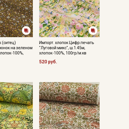
 (ситец)
Импорт. хлопок Цифр.печать
ьюнок на зеленом
"Луговой микс", ш.1.45м,
 хлопок-100%,
хлопок-100%, 100гр/м.кв
520 руб.