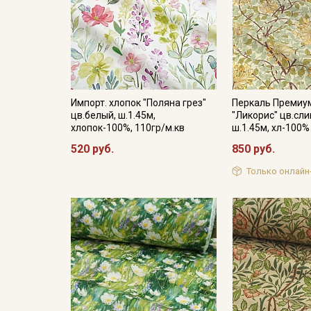
Импорт. хлопок "Поляна грез"
Перкаль Премиу
цв.белый, ш.1.45м,
"Ликорис" цв.сл
хлопок-100%, 110гр/м.кв
ш.1.45м, хл-100%
520 руб.
850 руб.
Только онлайн