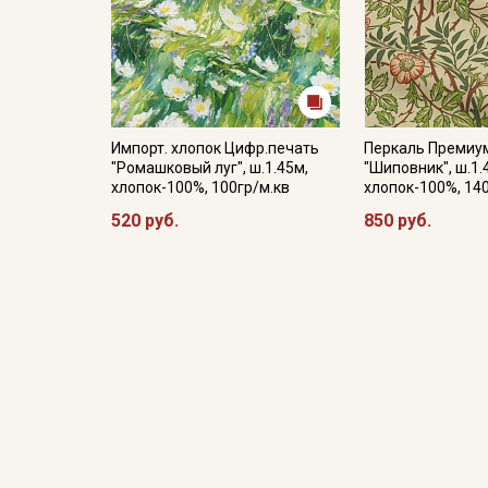
Импорт. хлопок Цифр.печать
Перкаль Премиу
"Ромашковый луг", ш.1.45м,
"Шиповник", ш.1.
хлопок-100%, 100гр/м.кв
хлопок-100%, 14
520 руб.
850 руб.