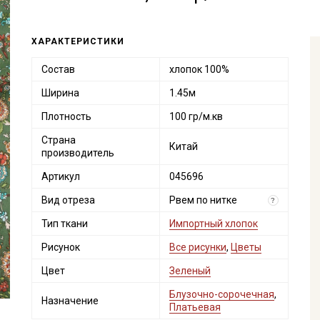
ХАРАКТЕРИСТИКИ
Состав
хлопок 100%
Ширина
1.45м
Плотность
100 гр/м.кв
Страна
Китай
производитель
Артикул
045696
Вид отреза
Рвем по нитке
?
Тип ткани
Импортный хлопок
Рисунок
Все рисунки
,
Цветы
Цвет
Зеленый
Блузочно-сорочечная
,
Назначение
Платьевая