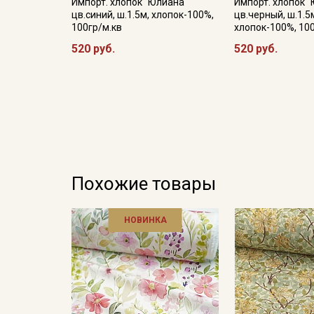
Импорт. хлопок "Юлиана"
Импорт. хлопок 
цв.синий, ш.1.5м, хлопок-100%,
цв.черный, ш.1.5
100гр/м.кв
хлопок-100%, 10
520 руб.
520 руб.
Похожие товары
НОВИНКА