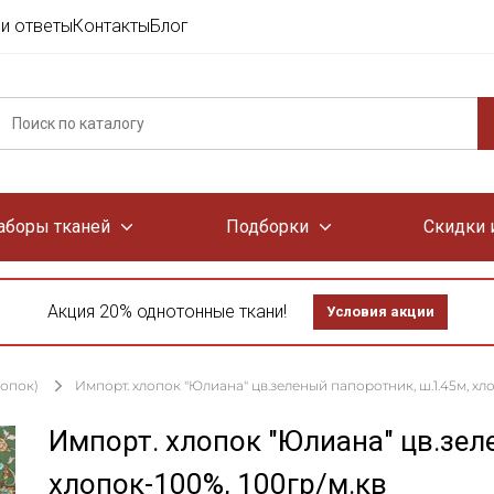
и ответы
Контакты
Блог
аборы тканей
Подборки
Скидки 
Акция 20% однотонные ткани!
Условия акции
лопок)
Импорт. хлопок "Юлиана" цв.зеленый папоротник, ш.1.45м, хло
Импорт. хлопок "Юлиана" цв.зел
хлопок-100%, 100гр/м.кв