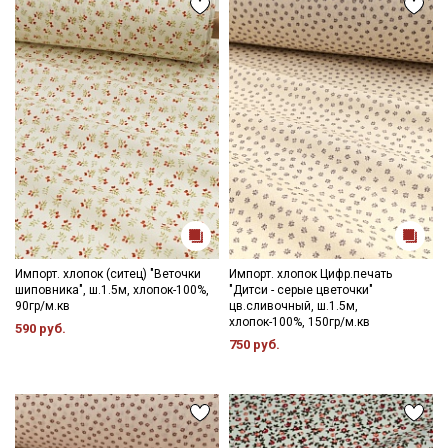
Импорт. хлопок (ситец) "Веточки
Импорт. хлопок Цифр.печать
шиповника", ш.1.5м, хлопок-100%,
"Дитси - серые цветочки"
90гр/м.кв
цв.сливочный, ш.1.5м,
хлопок-100%, 150гр/м.кв
590 руб.
750 руб.
Секретная рассылка от Купава
Мы публикуем здесь дополнительные