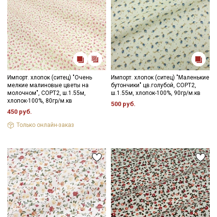
Импорт. хлопок (ситец) "Очень
Импорт. хлопок (ситец) "Маленькие
мелкие малиновые цветы на
бутончики" цв.голубой, СОРТ2,
молочном", СОРТ2, ш.1.55м,
ш.1.55м, хлопок-100%, 90гр/м.кв
хлопок-100%, 80гр/м.кв
500 руб.
450 руб.
Только онлайн-заказ