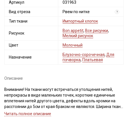
Артикул
031963
Вид отреза
Рвем по нитке
?
Тип ткани
Импортный хлопок
Bon appetit
,
Все рисунки
,
Рисунок
Мелкий рисунок
Цвет
Молочный
Блузочно-сорочечная
,
Для
Назначение
пэчворка
,
Платьевая
Описание
Внимание! На ткани могут встречаться утолщения нитей,
непрокрасы в виде маленьких точек, короткие единичные
вплетения нитей другого цвета, дефекты вдоль кромки на
расстоянии до 5см от края браком не являются. Ширина ткани
±2см. Просим учитывать это при покупке.
Читать полное описание
Импортный хлопок отлично подходит для пошива легкой