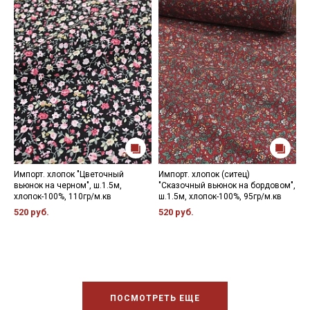
Импорт. хлопок "Цветочный
Импорт. хлопок (ситец)
И
вьюнок на черном", ш.1.5м,
"Сказочный вьюнок на бордовом",
С
хлопок-100%, 110гр/м.кв
ш.1.5м, хлопок-100%, 95гр/м.кв
1
520 руб.
520 руб.
4
ПОСМОТРЕТЬ ЕЩЕ