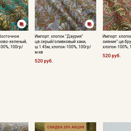
Даю
Согласие на получение рекламных и
информационных рассылок
"Восточное
Импорт. хлопок "Даурия"
Импорт. хлопо
зово-зеленый,
цв.серый/оливковый хаки,
сияние" цв.бру
100%, 100гр/
ш.1.45м, хлопок-100%, 100гр/
хлопок-100%, 
м.кв
520 руб.
520 руб.
СКИДКА 20% АКЦИЯ