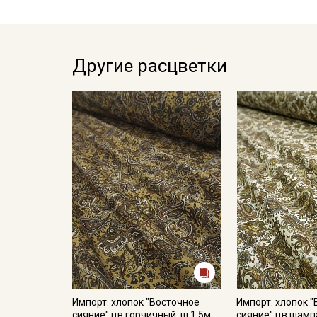
Другие расцветки
Импорт. хлопок "Восточное
Импорт. хлопок 
сияние" цв.горчичный, ш.1.5м,
сияние" цв.шампа