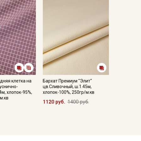
дняя клетка на
Бархат Премиум "Элит"
уснично-
цв.Сливочный, ш.1.45м,
4м, хлопок-95%,
хлопок-100%, 250гр/м.кв
м.кв
1120 руб.
1400 руб.