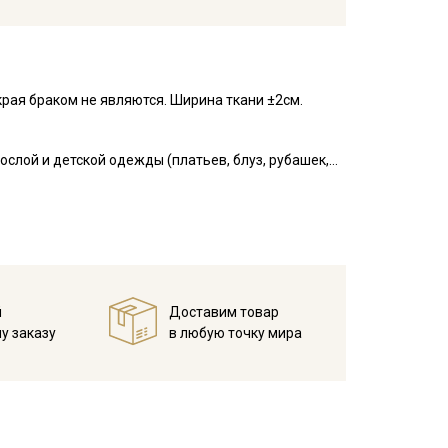
рая браком не являются. Ширина ткани ±2см.
слой и детской одежды (платьев, блуз, рубашек,
ни, в пэчворке, квилтинге, скрапбукинге, при
е выгорает, приятный на ощупь, гладкий, матовый,
я начинающих.
у, но не линяют, перед пошивом постирайте отрез
в 1 слой и прогладьте.
й
Доставим товар
у заказу
в любую точку мира
ета ткани в зависимости от настроек вашего