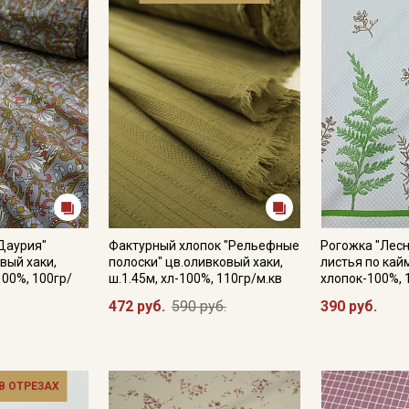
"Даурия"
Фактурный хлопок "Рельефные
Рогожка "Лесн
вый хаки,
полоски" цв.оливковый хаки,
листья по кайм
100%, 100гр/
ш.1.45м, хл-100%, 110гр/м.кв
хлопок-100%, 
472 руб.
590 руб.
390 руб.
 В ОТРЕЗАХ