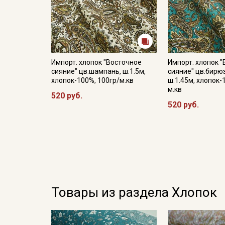
Импорт. хлопок "Восточное
Импорт. хлопок 
сияние" цв.шампань, ш.1.5м,
сияние" цв.бирю
хлопок-100%, 100гр/м.кв
ш.1.45м, хлопок-
м.кв
520 руб.
520 руб.
Товары из раздела Хлопок