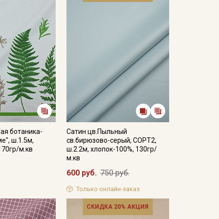
ая ботаника-
Сатин цв.Пыльный
е", ш.1.5м,
св.бирюзово-серый, СОРТ2,
170гр/м.кв
ш.2.2м, хлопок-100%, 130гр/
м.кв
600 руб.
750 руб.
Только онлайн-заказ
СКИДКА 20% АКЦИЯ