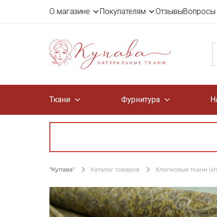
О магазине
Покупателям
Отзывы
Вопросы 
Ткани
Фурнитура
Н
"Купава"
Каталог товаров
Хлопковые ткани (х