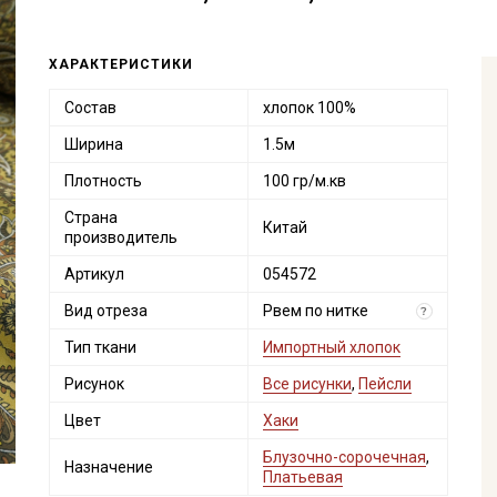
ХАРАКТЕРИСТИКИ
Состав
хлопок 100%
Ширина
1.5м
Плотность
100 гр/м.кв
Страна
Китай
производитель
Артикул
054572
Вид отреза
Рвем по нитке
?
Тип ткани
Импортный хлопок
Рисунок
Все рисунки
,
Пейсли
Цвет
Хаки
Блузочно-сорочечная
,
Назначение
Платьевая