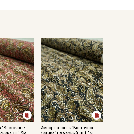
к "Восточное
Импорт. хлопок "Восточное
сника, ш.1.5м,
сияние" цв.черный, ш.1.5м,