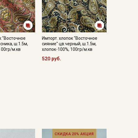
к "Восточное
Импорт. хлопок "Восточное
сника, ш.1.5м,
сияние" цв.черный, ш.1.5м,
100гр/м.кв
хлопок-100%, 100гр/м.кв
520 руб.
СКИДКА 20% АКЦИЯ