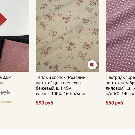
 0,5кг
Теплый хлопок "Розовый
Пестрядь "Сре
ля
винтаж" цв.св.телесно-
винтажном бр
бежевый, ш.1.45м,
лиловом", ш.1.
 руб.
хлопок-100%, 160гр/м.кв
п/э-5%, 140гр/
-заказ
590 руб.
550 руб.