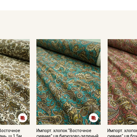
"Восточное
Импорт. хлопок "Восточное
Импорт. хлопо
нь, ш.1.5м,
сияние" цв.бирюзово-зеленый,
сияние" цв.бру