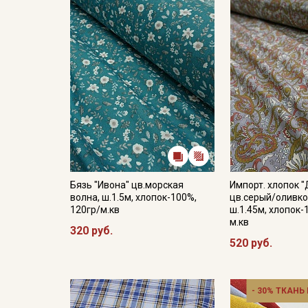
Бязь "Ивона" цв.морская
Импорт. хлопок 
волна, ш.1.5м, хлопок-100%,
цв.серый/оливко
120гр/м.кв
ш.1.45м, хлопок-
м.кв
320 руб.
520 руб.
- 30% ТКАНЬ