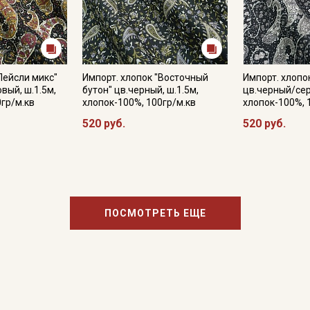
Пейсли микс"
Импорт. хлопок "Восточный
Импорт. хлопо
вый, ш.1.5м,
бутон" цв.черный, ш.1.5м,
цв.черный/сер
0гр/м.кв
хлопок-100%, 100гр/м.кв
хлопок-100%, 
520 руб.
520 руб.
ПОСМОТРЕТЬ ЕЩЕ