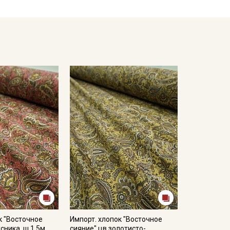
к "Восточное
Импорт. хлопок "Восточное
сника, ш.1.5м,
сияние" цв.золотисто-