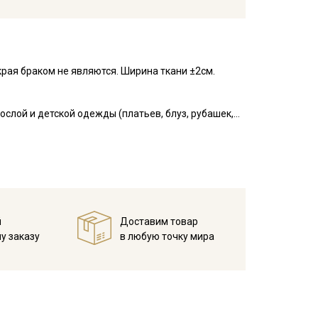
рая браком не являются. Ширина ткани ±2см.
слой и детской одежды (платьев, блуз, рубашек,
ни, в пэчворке, квилтинге, скрапбукинге, при
е выгорает, приятный на ощупь, гладкий, матовый,
я начинающих.
у, но не линяют, перед пошивом постирайте отрез
в 1 слой и прогладьте.
й
Доставим товар
у заказу
в любую точку мира
ета ткани в зависимости от настроек вашего