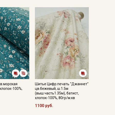
цв.морская
Шитье Цифр.печать "Джаннет"
 хлопок-100%,
цв.бежевый, ш.1.5м
(выш.часть1.35м), батист,
хлопок-100%, 80гр/м.кв
1100 руб.