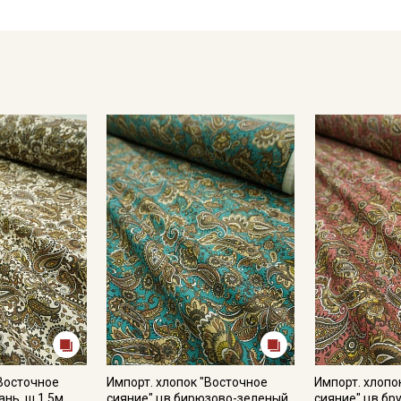
"Восточное
Импорт. хлопок "Восточное
Импорт. хлопо
нь, ш.1.5м,
сияние" цв.бирюзово-зеленый,
сияние" цв.бру