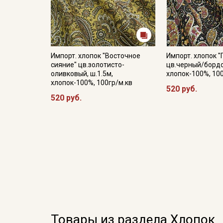
Импорт. хлопок "Восточное
Импорт. хлопок "
сияние" цв.золотисто-
цв.черный/бордо
оливковый, ш.1.5м,
хлопок-100%, 10
хлопок-100%, 100гр/м.кв
520 руб.
520 руб.
Товары из раздела Хлопок