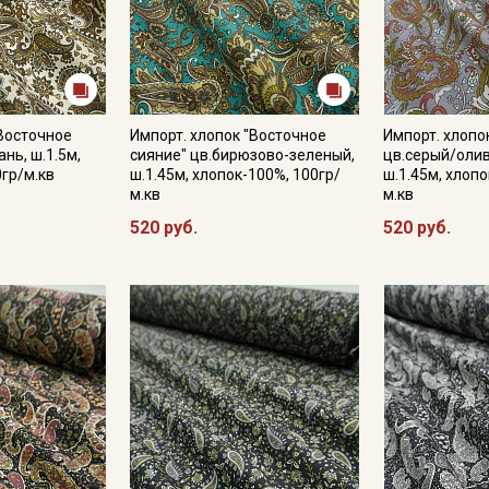
Подписаться
"Восточное
Импорт. хлопок "Восточное
Импорт. хлопо
Ознакомлен(а) с
Политикой обработки персональных
нь, ш.1.5м,
сияние" цв.бирюзово-зеленый,
цв.серый/олив
данных
и даю
Согласие на обработку персональных
0гр/м.кв
ш.1.45м, хлопок-100%, 100гр/
ш.1.45м, хлопо
данных
м.кв
м.кв
Даю
Согласие на получение рекламных и
520 руб.
520 руб.
информационных рассылок