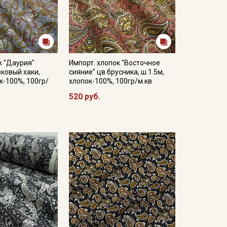
к "Даурия"
Импорт. хлопок "Восточное
ковый хаки,
сияние" цв.брусника, ш.1.5м,
к-100%, 100гр/
хлопок-100%, 100гр/м.кв
520 руб.