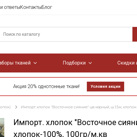
и ответы
Контакты
Блог
аборы тканей
Подборки
Скидки 
Акция 20% однотонные ткани!
Условия акции
лопок)
Импорт. хлопок "Восточное сияние" цв.черный, ш.1.5м, хлопок-
Импорт. хлопок "Восточное сияни
хлопок-100%, 100гр/м.кв