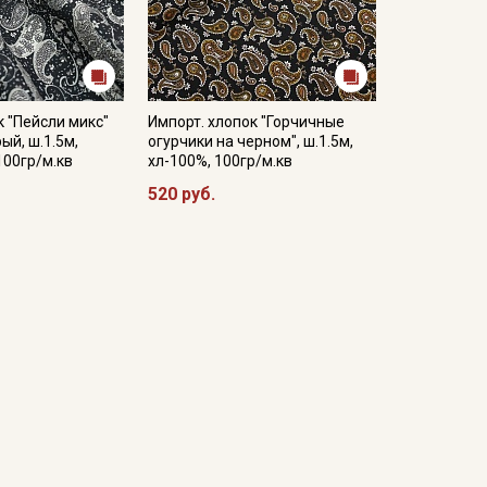
к "Пейсли микс"
Импорт. хлопок "Горчичные
ый, ш.1.5м,
огурчики на черном", ш.1.5м,
100гр/м.кв
хл-100%, 100гр/м.кв
520 руб.