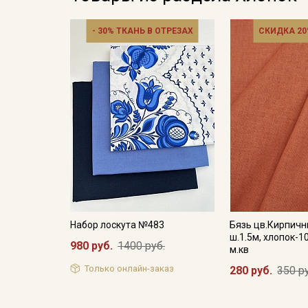
- 30% ТКАНЬ В ОТРЕЗАХ
СКИДКА 20
Набор лоскута №483
Бязь цв.Кирпичн
ш.1.5м, хлопок-1
980 руб.
1400 руб.
м.кв
Только онлайн-заказ
280 руб.
350 р