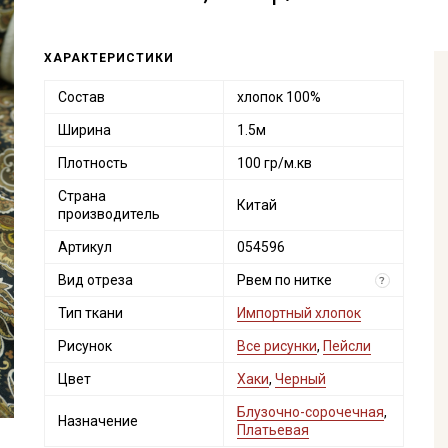
ХАРАКТЕРИСТИКИ
Состав
хлопок 100%
Ширина
1.5м
Плотность
100 гр/м.кв
Страна
Китай
производитель
Артикул
054596
Вид отреза
Рвем по нитке
?
Тип ткани
Импортный хлопок
Рисунок
Все рисунки
,
Пейсли
Цвет
Хаки
,
Черный
Блузочно-сорочечная
,
Назначение
Платьевая