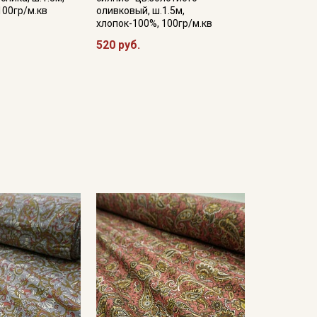
100гр/м.кв
оливковый, ш.1.5м,
хлопок-100%, 100гр/м.кв
520 руб.