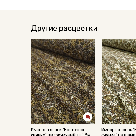
Другие расцветки
Импорт. хлопок "Восточное
Импорт. хлопок 
сияние" цв.горчичный, ш.1.5м,
сияние" цв.шампа