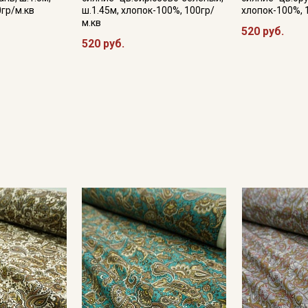
0гр/м.кв
ш.1.45м, хлопок-100%, 100гр/
хлопок-100%, 
м.кв
520 руб.
520 руб.
Секретная рассылка от
Купава
Мы публикуем здесь дополнительные
промокоды и скидки до 30% на узкие
категории тканей
Электронная почта