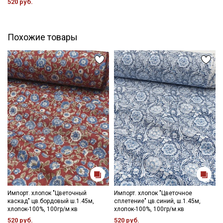
520 руб.
Похожие товары
Секретная рассылка от Купава
Мы публикуем здесь дополнительные
промокоды и скидки до 30% на узкие
категории тканей
Электронная почта
Импорт. хлопок "Цветочный
Импорт. хлопок "Цветочное
Подписаться
каскад" цв.бордовый ш.1.45м,
сплетение" цв.синий, ш.1.45м,
хлопок-100%, 100гр/м.кв
хлопок-100%, 100гр/м.кв
520 руб.
520 руб.