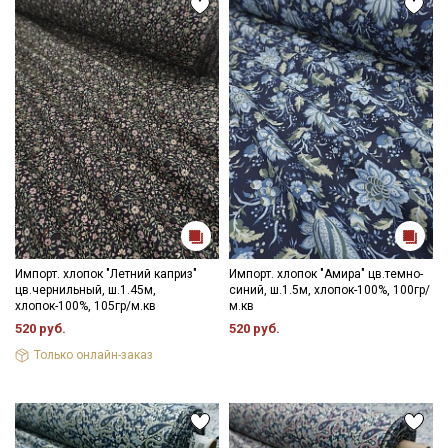
Импорт. хлопок "Летний каприз"
Импорт. хлопок "Амира" цв.темно-
цв.чернильный, ш.1.45м,
синий, ш.1.5м, хлопок-100%, 100гр/
хлопок-100%, 105гр/м.кв
м.кв
520 руб.
520 руб.
Только онлайн-заказ