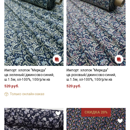
Импорт. хлопок "Мерида"
Импорт. хлопок "Мерида"
цв.зеленый/джинсово-синий,
цв.розовый/джинсово-синий,
ш.1.5м, хл-100%, 100гр/м.кв
ш.1.5м, хл-100%, 100гр/м.кв
520 руб.
520 руб.
Только онлайн-заказ
СКИДКА 20%