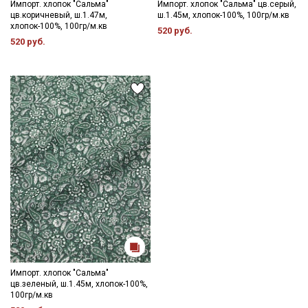
зависимости от партии.
Импорт. хлопок "Сальма"
Импорт. хлопок "Сальма" цв.серый,
цв.коричневый, ш.1.47м,
ш.1.45м, хлопок-100%, 100гр/м.кв
хлопок-100%, 100гр/м.кв
520 руб.
520 руб.
Импорт. хлопок "Сальма"
цв.зеленый, ш.1.45м, хлопок-100%,
100гр/м.кв