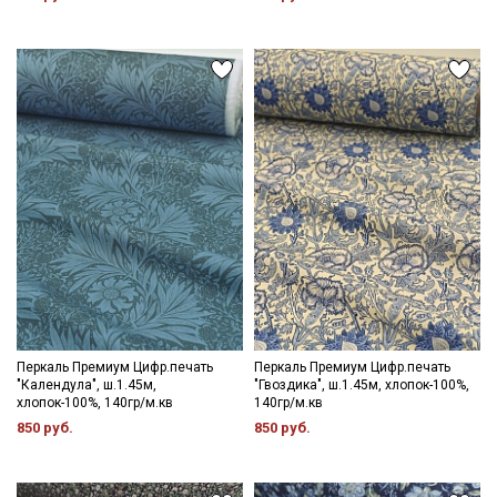
Ознакомлен(а) с
Политикой обработки персональных
данных
и даю
Согласие на обработку персональных
данных
Даю
Согласие на получение рекламных и
информационных рассылок
Перкаль Премиум Цифр.печать
Перкаль Премиум Цифр.печать
"Календула", ш.1.45м,
"Гвоздика", ш.1.45м, хлопок-100%,
хлопок-100%, 140гр/м.кв
140гр/м.кв
850 руб.
850 руб.