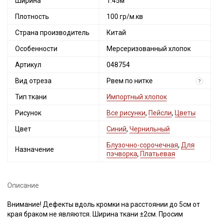
Ширина
1.45м
Плотность
100 гр/м.кв
Страна производитель
Китай
Особенности
Мерсеризованный хлопок
Артикул
048754
Вид отреза
Рвем по нитке
?
Тип ткани
Импортный хлопок
Рисунок
Все рисунки
,
Пейсли
,
Цветы
Цвет
Синий
,
Чернильный
Блузочно-сорочечная
,
Для
Назначение
пэчворка
,
Платьевая
Описание
Внимание! Дефекты вдоль кромки на расстоянии до 5см от
края браком не являются. Ширина ткани ±2см. Просим