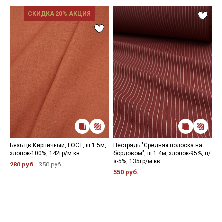
СКИДКА 20% АКЦИЯ
Бязь цв.Кирпичный, ГОСТ, ш.1.5м,
Пестрядь "Средняя полоска на
В
хлопок-100%, 142гр/м.кв
бордовом", ш.1.4м, хлопок-95%, п/
"
э-5%, 135гр/м.кв
ш
280 руб.
350 руб.
550 руб.
5