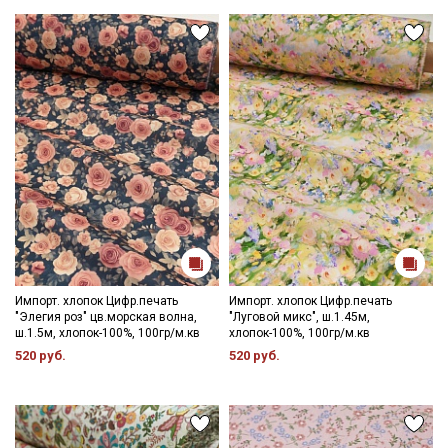
Мы публикуем здесь дополнительные
промокоды и скидки до 30% на узкие
категории тканей
Электронная почта
Подписаться
Ознакомлен(а) с
Политикой обработки персональных
данных
и даю
Согласие на обработку персональных
данных
Импорт. хлопок Цифр.печать
Импорт. хлопок Цифр.печать
"Элегия роз" цв.морская волна,
"Луговой микс", ш.1.45м,
Даю
Согласие на получение рекламных и
ш.1.5м, хлопок-100%, 100гр/м.кв
хлопок-100%, 100гр/м.кв
информационных рассылок
520 руб.
520 руб.