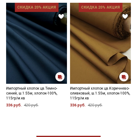
СКИДКА 20% АКЦИЯ
СКИДКА 20% АКЦИЯ
Импортный хлопок цв.Темно-
Импортный хлопок цв.Коричнево-
И
синий, ш.1.55м, хлопок-100%,
оливковый, ш.1.55м, хлопок-100%,
н
115гр/м.кв
115гр/м.кв
1
336 руб.
420 руб.
336 руб.
420 руб.
5