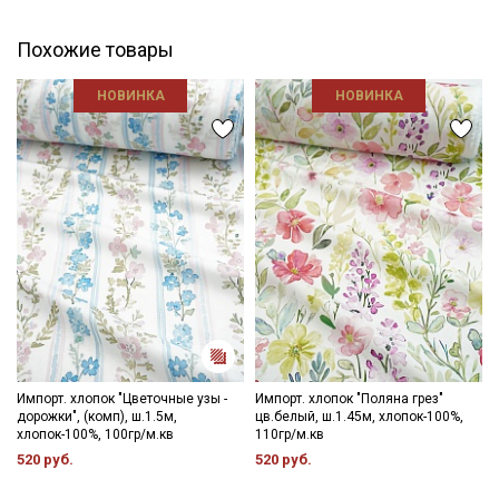
Похожие товары
НОВИНКА
НОВИНКА
Импорт. хлопок "Цветочные узы -
Импорт. хлопок "Поляна грез"
дорожки", (комп), ш.1.5м,
цв.белый, ш.1.45м, хлопок-100%,
хлопок-100%, 100гр/м.кв
110гр/м.кв
520 руб.
520 руб.
Секретная рассылка от Купава