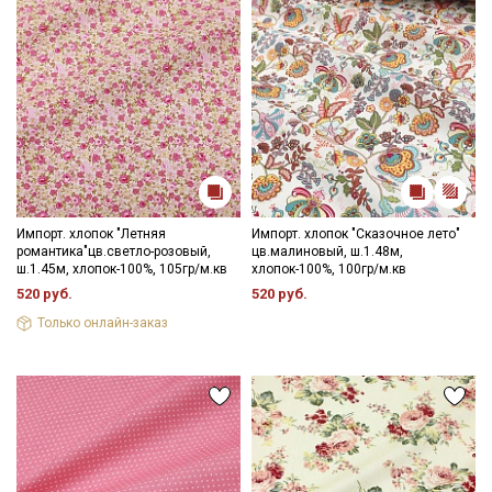
Импорт. хлопок "Летняя
Импорт. хлопок "Сказочное лето"
романтика"цв.светло-розовый,
цв.малиновый, ш.1.48м,
ш.1.45м, хлопок-100%, 105гр/м.кв
хлопок-100%, 100гр/м.кв
520 руб.
520 руб.
Только онлайн-заказ