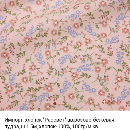
Импорт. хлопок "Рассвет" цв.розово-бежевая
пудра, ш.1.5м, хлопок-100%, 100гр/м.кв