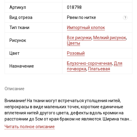
Артикул
018798
Вид отреза
Рвем по нитке
?
Тип ткани
Импортный хлопок
Все рисунки
,
Мелкий рисунок
,
Рисунок
Цветы
Цвет
Розовый
Блузочно-сорочечная
,
Для
Назначение
пэчворка
,
Платьевая
Описание
Внимание! На ткани могут встречаться утолщения нитей,
непрокрасы в виде маленьких точек, короткие единичные
вплетения нитей другого цвета, дефекты вдоль кромки на
расстоянии до 5см от края браком не являются. Ширина ткани
±2см. Просим учитывать это при покупке.
Читать полное описание