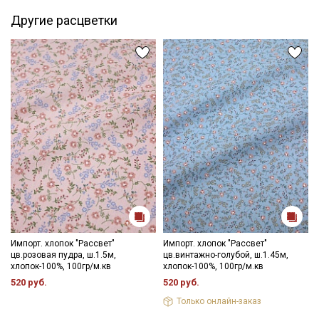
Импортный хлопок отлично подходит для пошива легкой
взрослой и детской одежды (платьев, блуз, рубашек,
Другие расцветки
сарафанов, юбок). Применяется в качестве подкладочной
ткани, в пэчворке, квилтинге, скрапбукинге, при пошиве
текстильных игрушек.
Благодаря мерсеризации устойчив к сминанию, не линяет, не
выгорает, приятный на ощупь, гладкий, матовый,
шелковистый, край не осыпается, удобен в пошиве даже для
начинающих.
Ткань дает усадку до 5% и яркие расцветки окрашивают воду,
но не линяют, перед пошивом постирайте отрез при
температуре дальнейших стирок, не выше 40C, высушите в 1
слой и прогладьте.
Уход:
- стирка до 40C, отжим до 600 оборотов
- запрещены отбеливатели
- сушить в подвешенном и расправленном состоянии
- гладить с изнаночной стороны.
Импорт. хлопок "Рассвет"
Импорт. хлопок "Рассвет"
цв.розовая пудра, ш.1.5м,
цв.винтажно-голубой, ш.1.45м,
Цветопередача (тон) может отличаться от оригинального
хлопок-100%, 100гр/м.кв
хлопок-100%, 100гр/м.кв
цвета ткани в зависимости от настроек вашего монитора и в
520 руб.
520 руб.
зависимости от партии.
Только онлайн-заказ