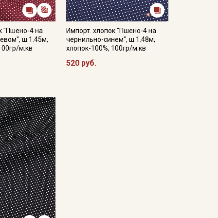
к "Пшено-4 на
Импорт. хлопок "Пшено-4 на
вом", ш.1.45м,
чернильно-синем", ш.1.48м,
100гр/м.кв
хлопок-100%, 100гр/м.кв
520 руб.