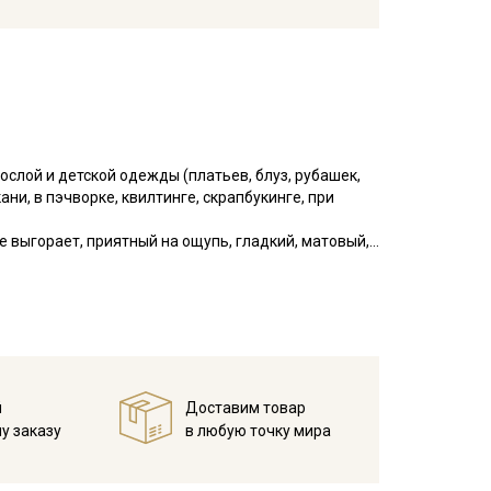
слой и детской одежды (платьев, блуз, рубашек,
ни, в пэчворке, квилтинге, скрапбукинге, при
е выгорает, приятный на ощупь, гладкий, матовый,
я начинающих.
у, но не линяют, перед пошивом постирайте отрез
в 1 слой и прогладьте.
й
Доставим товар
у заказу
в любую точку мира
ета ткани в зависимости от настроек вашего