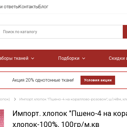
и ответы
Контакты
Блог
аборы тканей
Подборки
Скидки 
Акция 20% однотонные ткани!
Условия акции
лопок)
Импорт. хлопок "Пшено-4 на кораллово-розовом", ш.1.48м, хл
Импорт. хлопок "Пшено-4 на кор
хлопок-100%, 100гр/м.кв