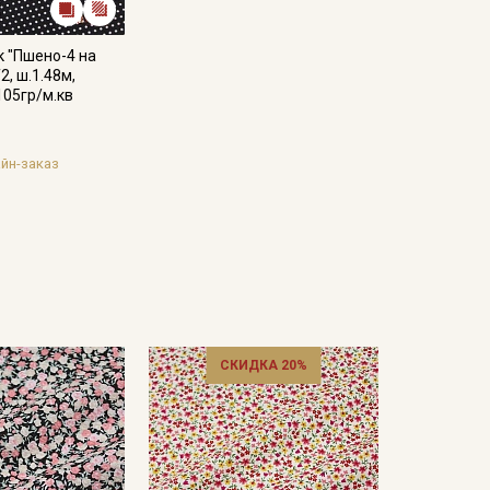
к "Пшено-4 на
2, ш.1.48м,
105гр/м.кв
йн-заказ
СКИДКА 20%