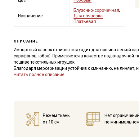
Цвет
Розовый
Блузочно-сорочечная
,
Назначение
Для пэчворка
,
Платьевая
ОПИСАНИЕ
Импортный хлопок отлично подходит для пошива легкой взро
сарафанов, юбок). Применяется в качестве подкладочной тка
пошиве текстильных игрушек.
Благодаря мерсеризации устойчив к сминанию, не линяет, н
шелковистый, край не осыпается, удобен в пошиве даже дл
Читать полное описание
Ткань дает усадку до 5% и яркие расцветки окрашивают вод
при температуре дальнейших стирок, не выше 40C, высушите 
Уход:
- стирка до 40C, отжим до 600 оборотов
- запрещены отбеливатели
- сушить в подвешенном и расправленном состоянии
Режем ткань
Нет ограничени
- гладить с изнаночной стороны.
от 10 см
по минимальном
Цветопередача (тон) может отличаться от оригинального цв
монитора и в зависимости от партии.