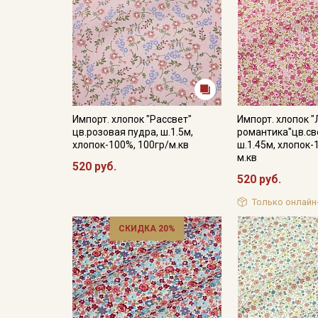
Импорт. хлопок "Рассвет"
Импорт. хлопок 
цв.розовая пудра, ш.1.5м,
романтика"цв.св
хлопок-100%, 100гр/м.кв
ш.1.45м, хлопок-
м.кв
520 руб.
520 руб.
Только онлайн
СКИДКА 20%