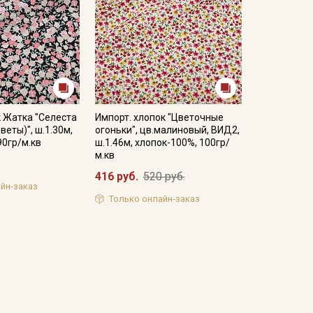
 Жатка "Селеста
Импорт. хлопок "Цветочные
веты)", ш.1.30м,
огоньки", цв.малиновый, ВИД2,
90гр/м.кв
ш.1.46м, хлопок-100%, 100гр/
м.кв
416 руб.
520 руб.
йн-заказ
Только онлайн-заказ