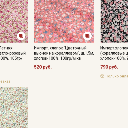
"Летняя
Импорт. хлопок "Цветочный
Импорт.хлопок
етло-розовый,
вьюнок на коралловом", ш.1.5м,
(коралловые ц
100%, 105гр/
хлопок-100%, 100гр/м.кв
хлопок-100%, 
520 руб.
790 руб.
Только онла
-заказ