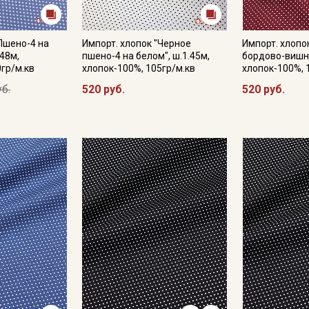
"Пшено-4 на
Импорт. хлопок "Черное
Импорт. хлопо
Подписаться
48м,
пшено-4 на белом", ш.1.45м,
бордово-вишне
0гр/м.кв
хлопок-100%, 105гр/м.кв
хлопок-100%, 
уб.
520 руб.
520 руб.
Ознакомлен(а) с
Политикой обработки персональных
данных
и даю
Согласие на обработку персональных
данных
Даю
Согласие на получение рекламных и
информационных рассылок