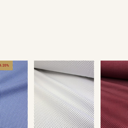
 20%
Секретная рассылка от
Купава
Мы публикуем здесь дополнительные
промокоды и скидки до 30% на узкие
категории тканей
Электронная почта