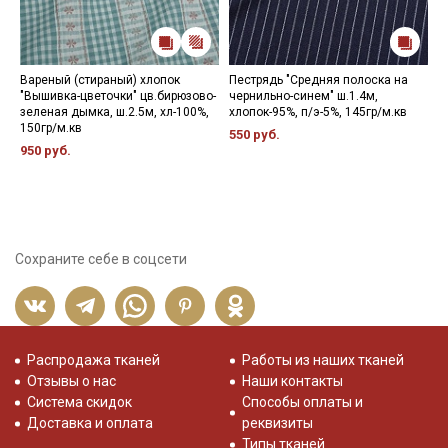
Вареный (стираный) хлопок
Пестрядь "Средняя полоска на
М
"Вышивка-цветочки" цв.бирюзово-
чернильно-синем" ш.1.4м,
"
зеленая дымка, ш.2.5м, хл-100%,
хлопок-95%, п/э-5%, 145гр/м.кв
к
150гр/м.кв
ш
550 руб.
950 руб.
4
Сохраните себе в соцсети
Распродажа тканей
Работы из наших тканей
Отзывы о нас
Наши контакты
Система скидок
Способы оплаты и
Доставка и оплата
реквизиты
Типы тканей