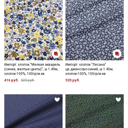
Импорт. хлопок "Мелкая акварель
Импорт. хлопок "Лесана"
(синие, желтые цветы)", ш.1.49м,
цв.джинсово-синий, ш.1.45м,
хлопок-100%, 100гр/м.кв
хлопок-100%, 105гр/м.кв
416 руб.
520 руб.
520 руб.