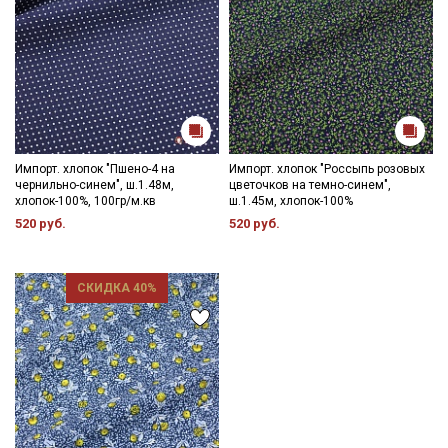
Импорт. хлопок "Пшено-4 на
Импорт. хлопок "Россыпь розовых
чернильно-синем", ш.1.48м,
цветочков на темно-синем",
хлопок-100%, 100гр/м.кв
ш.1.45м, хлопок-100%
520 руб.
520 руб.
СКИДКА 40%