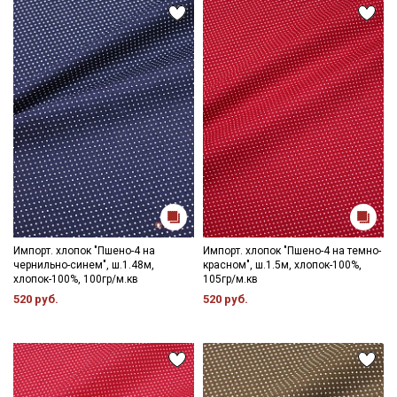
Секретная рассылка от Купава
Мы публикуем здесь дополнительные
промокоды и скидки до 30% на узкие
категории тканей
Электронная почта
Импорт. хлопок "Пшено-4 на
Импорт. хлопок "Пшено-4 на темно-
Подписаться
чернильно-синем", ш.1.48м,
красном", ш.1.5м, хлопок-100%,
хлопок-100%, 100гр/м.кв
105гр/м.кв
520 руб.
520 руб.
Ознакомлен(а) с
Политикой обработки персональных
данных
и даю
Согласие на обработку персональных
данных
Даю
Согласие на получение рекламных и
информационных рассылок