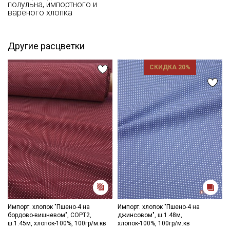
полульна, импортного и
цвета ткани в зависимости от настроек вашего монитора и в
вареного хлопка
зависимости от партии.
Другие расцветки
СКИДКА 20%
Импорт. хлопок "Пшено-4 на
Импорт. хлопок "Пшено-4 на
бордово-вишневом", СОРТ2,
джинсовом", ш.1.48м,
ш.1.45м, хлопок-100%, 100гр/м.кв
хлопок-100%, 100гр/м.кв