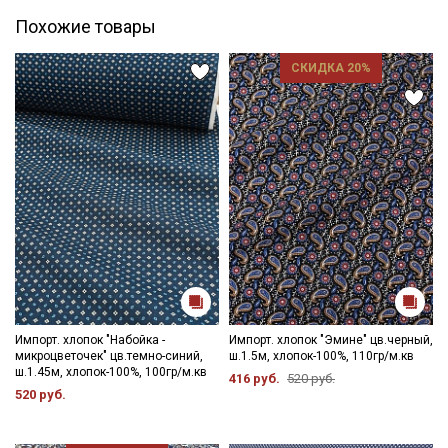
Похожие товары
СКИДКА 20%
Импорт. хлопок "Набойка -
Импорт. хлопок "Эмине" цв.черный,
микроцветочек" цв.темно-синий,
ш.1.5м, хлопок-100%, 110гр/м.кв
ш.1.45м, хлопок-100%, 100гр/м.кв
416 руб.
520 руб.
520 руб.