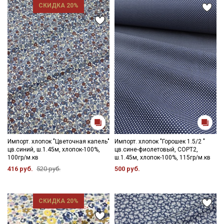
СКИДКА 20%
Импорт. хлопок "Цветочная капель"
Импорт. хлопок "Горошек 1.5/2 "
цв.синий, ш.1.45м, хлопок-100%,
цв.сине-фиолетовый, СОРТ2,
100гр/м.кв
ш.1.45м, хлопок-100%, 115гр/м.кв
416 руб.
520 руб.
500 руб.
СКИДКА 20%