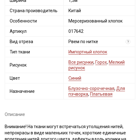
Ширина
1,5м
Страна производитель
Китай
Особенности
Мерсеризованный хлопок
Артикул
017642
Вид отреза
Рвем по нитке
?
Тип ткани
Импортный хлопок
Все рисунки
,
Горох
,
Мелкий
Рисунок
рисунок
Цвет
Синий
Блузочно-сорочечная
,
Для
Назначение
пэчворка
,
Платьевая
Описание
Внимание! На ткани могут встречаться утолщения нитей,
непрокрасы в виде маленьких точек, короткие единичные
вплетения нитей другого цвета, дефекты вдоль кромки на