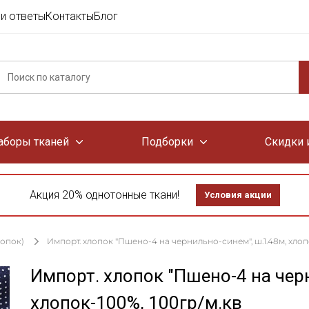
и ответы
Контакты
Блог
аборы тканей
Подборки
Скидки 
Акция 20% однотонные ткани!
Условия акции
лопок)
Импорт. хлопок "Пшено-4 на чернильно-синем", ш.1.48м, хлоп
Импорт. хлопок "Пшено-4 на чер
хлопок-100%, 100гр/м.кв