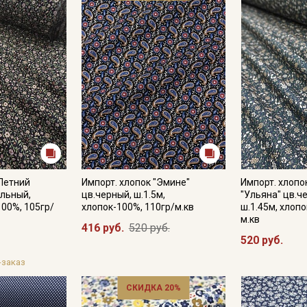
"Летний
Импорт. хлопок "Эмине"
Импорт. хлопок
ильный,
цв.черный, ш.1.5м,
"Ульяна" цв.ч
100%, 105гр/
хлопок-100%, 110гр/м.кв
ш.1.45м, хлопо
м.кв
416 руб.
520 руб.
520 руб.
-заказ
СКИДКА 20%