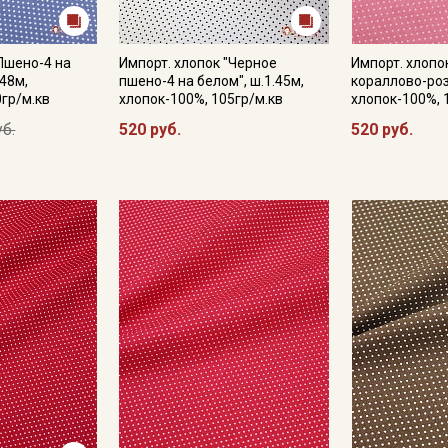
"Пшено-4 на
Импорт. хлопок "Черное
Импорт. хлопо
Подписаться
48м,
пшено-4 на белом", ш.1.45м,
кораллово-роз
0гр/м.кв
хлопок-100%, 105гр/м.кв
хлопок-100%, 
уб.
520 руб.
520 руб.
Ознакомлен(а) с
Политикой обработки персональных
данных
и даю
Согласие на обработку персональных
данных
Даю
Согласие на получение рекламных и
информационных рассылок