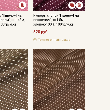
к "Пшено-4 на
Импорт. хлопок "Пшено-4 на
овом", ш.1.48м,
вишневом", ш.1.5м,
100гр/м.кв
хлопок-100%, 100гр/м.кв
520 руб.
Только онлайн-заказ