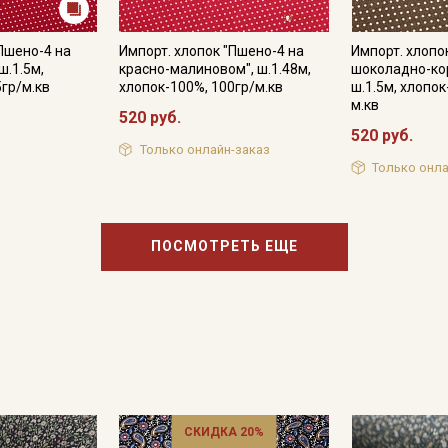
"Пшено-4 на
Импорт. хлопок "Пшено-4 на
Импорт. хлопо
ш.1.5м,
красно-малиновом", ш.1.48м,
шоколадно-ко
5гр/м.кв
хлопок-100%, 100гр/м.кв
ш.1.5м, хлопок
м.кв
520 руб.
520 руб.
Только онлайн-заказ
Только онла
ПОСМОТРЕТЬ ЕЩЕ
СКИДКА 20%