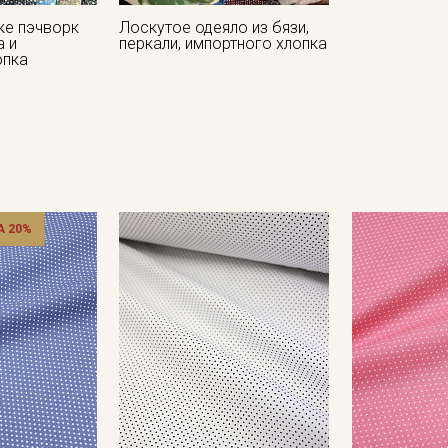
ке пэчворк
Лоскутое одеяло из бязи,
а и
перкали, импортного хлопка
опка
 20%
Секретная рассылка от
Купава
Мы публикуем здесь дополнительные
промокоды и скидки до 30% на узкие
категории тканей
Электронная почта