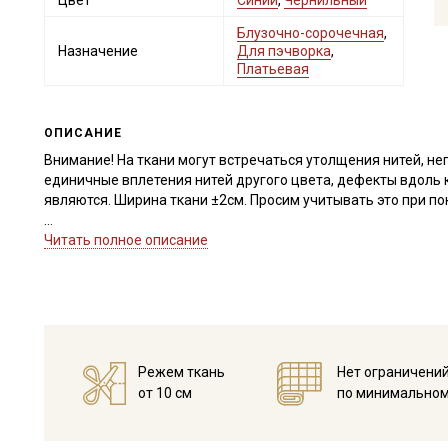
Цвет
Синий
,
Чернильный
Блузочно-сорочечная
,
Назначение
Для пэчворка
,
Платьевая
ОПИСАНИЕ
Внимание! На ткани могут встречаться утолщения нитей, не
единичные вплетения нитей другого цвета, дефекты вдоль к
являются. Ширина ткани ±2см. Просим учитывать это при по
Импортный хлопок отлично подходит для пошива легкой взро
Читать полное описание
сарафанов, юбок). Применяется в качестве подкладочной тка
пошиве текстильных игрушек.
Благодаря мерсеризации устойчив к сминанию, не линяет, н
шелковистый, край не осыпается, удобен в пошиве даже дл
Ткань дает усадку до 5% и яркие расцветки окрашивают вод
при температуре дальнейших стирок, не выше 40C, высушите 
Режем ткань
Нет ограничени
Уход:
от 10 см
по минимальном
- стирка до 40C, отжим до 600 оборотов
- запрещены отбеливатели
- сушить в подвешенном и расправленном состоянии