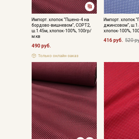
Импорт. хлопок "Пшено-4 на
Импорт. хлопок 
бордово-вишневом", СОРТ2,
джинсовом", ш.1.
ш.1.45м, хлопок-100%, 100гр/
хлопок-100%, 10
м.кв
416 руб.
520 р
490 руб.
Только онлайн-заказ