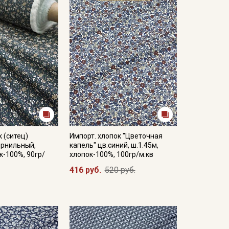
 (ситец)
Импорт. хлопок "Цветочная
ернильный,
капель" цв.синий, ш.1.45м,
к-100%, 90гр/
хлопок-100%, 100гр/м.кв
416 руб.
520 руб.