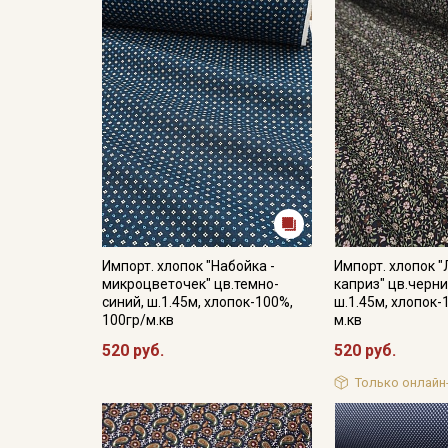
Импорт. хлопок "Набойка -
Импорт. хлопок 
микроцветочек" цв.темно-
каприз" цв.черн
синий, ш.1.45м, хлопок-100%,
ш.1.45м, хлопок-
100гр/м.кв
м.кв
520 руб.
520 руб.
Только онлайн