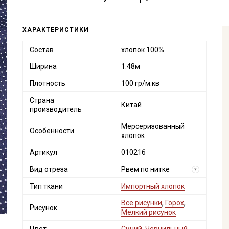
ХАРАКТЕРИСТИКИ
Состав
хлопок 100%
Ширина
1.48м
Плотность
100 гр/м.кв
Страна
Китай
производитель
Мерсеризованный
Особенности
хлопок
Артикул
010216
Вид отреза
Рвем по нитке
?
Тип ткани
Импортный хлопок
Все рисунки
,
Горох
,
Рисунок
Мелкий рисунок