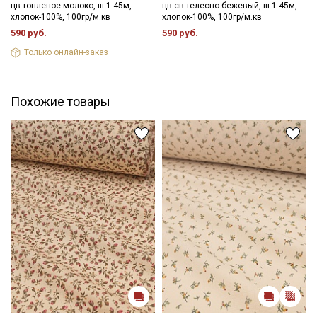
цв.топленое молоко, ш.1.45м,
цв.св.телесно-бежевый, ш.1.45м,
- гладить с изнаночной стороны.
хлопок-100%, 100гр/м.кв
хлопок-100%, 100гр/м.кв
Цветопередача (тон) может отличаться от оригинального
590 руб.
590 руб.
цвета ткани в зависимости от настроек вашего монитора и в
зависимости от партии.
Только онлайн-заказ
Похожие товары
Секретная рассылка от Купава