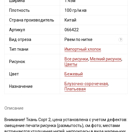
Ширина
1.45м
Плотность
100 гр/м.кв
Страна производитель
Китай
Артикул
066422
Вид отреза
Рвем по нитке
?
Тип ткани
Импортный хлопок
Все рисунки
,
Мелкий рисунок
,
Рисунок
Цветы
Цвет
Бежевый
Блузочно-сорочечная
,
Назначение
Платьевая
Описание
Внимание! Ткань Сорт 2, цена установлена с учетом дефектов:
смещение печати рисунка (размытость), см.фото; местами
встречаются утолщения нитей, непрокрасы в виде маленьких