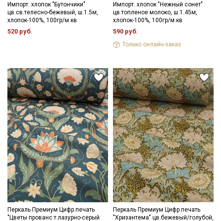
Импорт. хлопок "Бутончики"
Импорт. хлопок "Нежный сонет"
цв.св.телесно-бежевый, ш.1.5м,
цв.топленое молоко, ш.1.45м,
Мы публикуем здесь дополнительные
хлопок-100%, 100гр/м.кв
хлопок-100%, 100гр/м.кв
промокоды и скидки до 30% на узкие
520 руб.
590 руб.
категории тканей
Только онлайн-заказ
Электронная почта
Подписаться
Ознакомлен(а) с
Политикой обработки персональных
данных
и даю
Согласие на обработку персональных
данных
Даю
Согласие на получение рекламных и
информационных рассылок
Перкаль Премиум Цифр.печать
Перкаль Премиум Цифр.печать
"Цветы прованс т.лазурно-серый
"Хризантема" цв.бежевый/голубой,