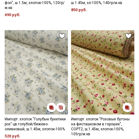
фон", ш.1.5м, хлопок-100%, 120гр/
ш.1.45м, хл-100%, 140гр/м.кв
м.кв
850 руб.
690 руб.
Импорт. хлопок "Голубые букетики
Импорт. хлопок "Розовые бутоны
роз" цв.голубой/бежево-
на фисташковом в горошек",
оливковый, ш.1.45м, хлопок-100%
СОРТ2, ш.1.45м, хлопок-100%,
105гр/м.кв
520 руб.