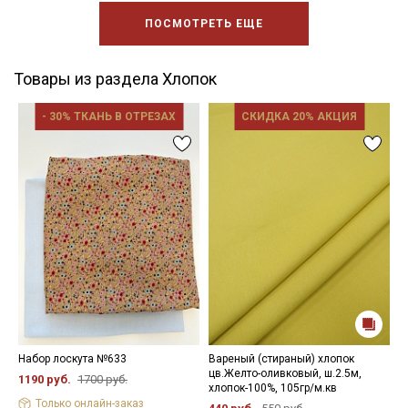
ПОСМОТРЕТЬ ЕЩЕ
Товары из раздела Хлопок
- 30% ТКАНЬ В ОТРЕЗАХ
СКИДКА 20% АКЦИЯ
Набор лоскута №633
Вареный (стираный) хлопок
Ф
цв.Желто-оливковый, ш.2.5м,
д
1190 руб.
1700 руб.
хлопок-100%, 105гр/м.кв
1
Только онлайн-заказ