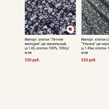
Импорт. хлопок "Летняя
Импорт. хлопок (
мелодия" цв.чернильный,
"Ульяна" цв.чер
ш.1.45, хлопок-100%, 100гр/
ш.1.45м, хлопок-
м.кв
м.кв
520 руб.
520 руб.