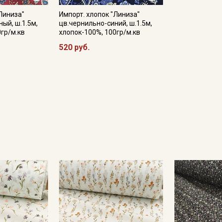
Линиза"
Импорт. хлопок "Линиза"
ый, ш.1.5м,
цв.чернильно-синий, ш.1.5м,
0гр/м.кв
хлопок-100%, 100гр/м.кв
Подписаться
520 руб.
Ознакомлен(а) с
Политикой обработки персональных
данных
и даю
Согласие на обработку персональных
данных
Даю
Согласие на получение рекламных и
информационных рассылок