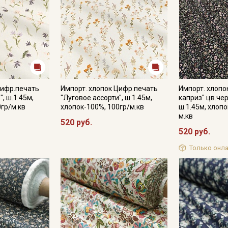
Цифр.печать
Импорт. хлопок Цифр.печать
Импорт. хлопо
, ш.1.45м,
"Луговое ассорти", ш.1.45м,
каприз" цв.че
0гр/м.кв
хлопок-100%, 100гр/м.кв
ш.1.45м, хлопо
м.кв
520 руб.
520 руб.
Только онла