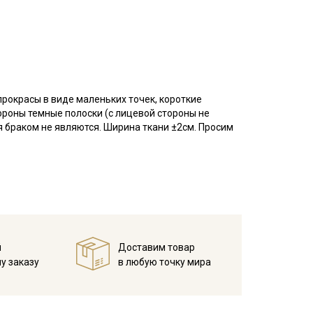
прокрасы в виде маленьких точек, короткие
ороны темные полоски (с лицевой стороны не
я браком не являются. Ширина ткани ±2см. Просим
слой и детской одежды (платьев, блуз, рубашек,
ни, в пэчворке, квилтинге, скрапбукинге, при
е выгорает, приятный на ощупь, гладкий, матовый,
я начинающих.
у, но не линяют, перед пошивом постирайте отрез
й
Доставим товар
в 1 слой и прогладьте.
у заказу
в любую точку мира