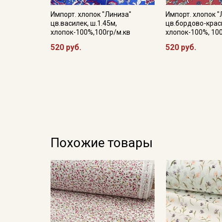
Импорт. хлопок "Линиза"
Импорт. хлопок "
цв.василек, ш.1.45м,
цв.бордово-красн
хлопок-100%,100гр/м.кв
хлопок-100%, 10
520 руб.
520 руб.
Похожие товары