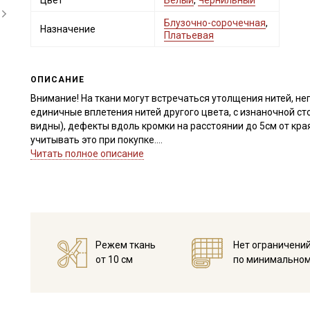
Цвет
Белый
,
Чернильный
Блузочно-сорочечная
,
Назначение
Платьевая
ОПИСАНИЕ
Внимание! На ткани могут встречаться утолщения нитей, не
единичные вплетения нитей другого цвета, с изнаночной ст
видны), дефекты вдоль кромки на расстоянии до 5см от кра
учитывать это при покупке.
Читать полное описание
Импортный хлопок отлично подходит для пошива легкой взро
сарафанов, юбок). Применяется в качестве подкладочной тка
пошиве текстильных игрушек.
Благодаря мерсеризации устойчив к сминанию, не линяет, н
шелковистый, край не осыпается, удобен в пошиве даже дл
Ткань дает усадку до 5% и яркие расцветки окрашивают вод
Режем ткань
Нет ограничени
при температуре дальнейших стирок, не выше 40C, высушите 
от 10 см
по минимальном
Уход:
- стирка до 40C, отжим до 600 оборотов
- запрещены отбеливатели
- сушить в подвешенном и расправленном состоянии