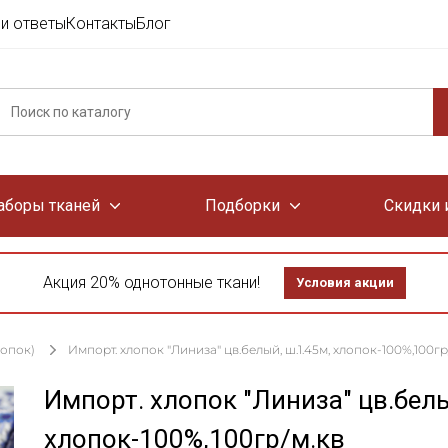
и ответы
Контакты
Блог
аборы тканей
Подборки
Скидки 
Акция 20% однотонные ткани!
Условия акции
лопок)
Импорт. хлопок "Линиза" цв.белый, ш.1.45м, хлопок-100%,100гр
Импорт. хлопок "Линиза" цв.белы
хлопок-100%,100гр/м.кв