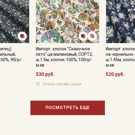
ситец)
Импорт. хлопок "Сказочное
Импорт. хлопо
нильный,
лето" цв.малиновый, СОРТ2,
на чернильно
100%, 90гр/
ш.1.5м, хлопок-100%, 100гр/
ш.1.45м, хлопо
м.кв
м.кв
530 руб.
520 руб.
Только онлайн-заказ
ПОСМОТРЕТЬ ЕЩЕ