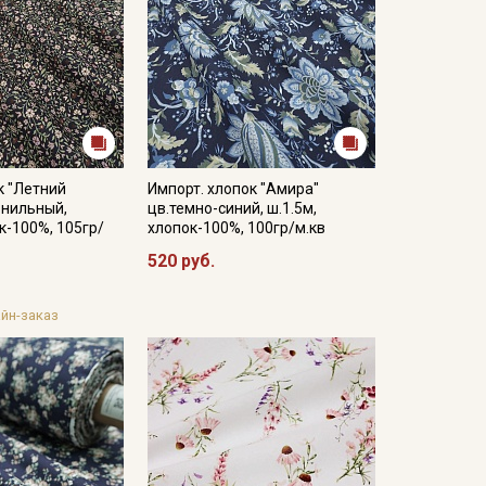
к "Летний
Импорт. хлопок "Амира"
рнильный,
цв.темно-синий, ш.1.5м,
к-100%, 105гр/
хлопок-100%, 100гр/м.кв
520 руб.
йн-заказ