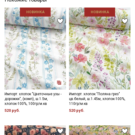
Электронная почта
НОВИНКА
НОВИНКА
Подписаться
Ознакомлен(а) с
Политикой обработки персональных
данных
и даю
Согласие на обработку персональных
данных
Даю
Согласие на получение рекламных и
информационных рассылок
Импорт. хлопок "Цветочные узы -
Импорт. хлопок "Поляна грез"
дорожки", (комп), ш.1.5м,
цв.белый, ш.1.45м, хлопок-100%,
хлопок-100%, 100гр/м.кв
110гр/м.кв
520 руб.
520 руб.