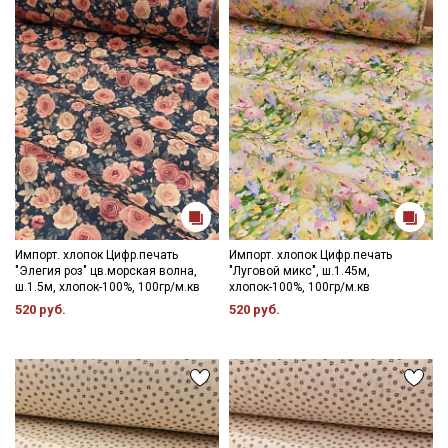
Импорт. хлопок Цифр.печать
Импорт. хлопок Цифр.печать
"Элегия роз" цв.морская волна,
"Луговой микс", ш.1.45м,
ш.1.5м, хлопок-100%, 100гр/м.кв
хлопок-100%, 100гр/м.кв
520 руб.
520 руб.