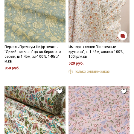
Перкаль Премиум Цифр.печать
Импорт. хлопок "Цветочные
"Дикий тюльпан" цв.св.бирюзово-
кружева", ш.1.45м, хлопок-100%,
серый, ш.1.45м, хл-100%, 140гр/
100гр/м.кв
м.кв
520 руб.
850 руб.
Только онлайн-заказ