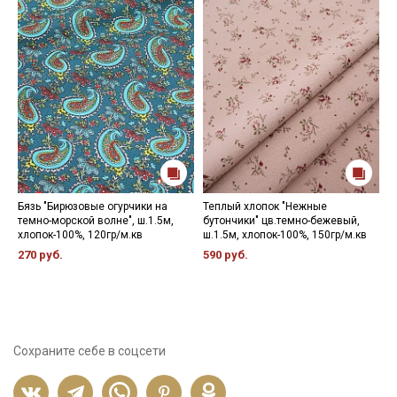
Бязь "Бирюзовые огурчики на
Теплый хлопок "Нежные
В
темно-морской волне", ш.1.5м,
бутончики" цв.темно-бежевый,
П
хлопок-100%, 120гр/м.кв
ш.1.5м, хлопок-100%, 150гр/м.кв
х
270 руб.
590 руб.
2
Сохраните себе в соцсети