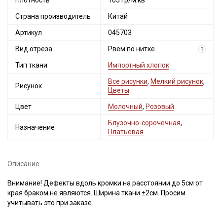
Плотность
105 гр/м.кв
Страна производитель
Китай
Артикул
045703
Вид отреза
Рвем по нитке
?
Тип ткани
Импортный хлопок
Все рисунки
,
Мелкий рисунок
,
Рисунок
Цветы
Цвет
Молочный
,
Розовый
Блузочно-сорочечная
,
Назначение
Платьевая
Описание
Внимание! Дефекты вдоль кромки на расстоянии до 5см от
края браком не являются. Ширина ткани ±2см. Просим
учитывать это при заказе.