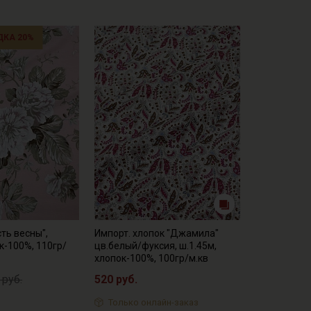
ДКА 20%
ть весны",
Импорт. хлопок "Джамила"
к-100%, 110гр/
цв.белый/фуксия, ш.1.45м,
хлопок-100%, 100гр/м.кв
 руб.
520 руб.
Только онлайн-заказ