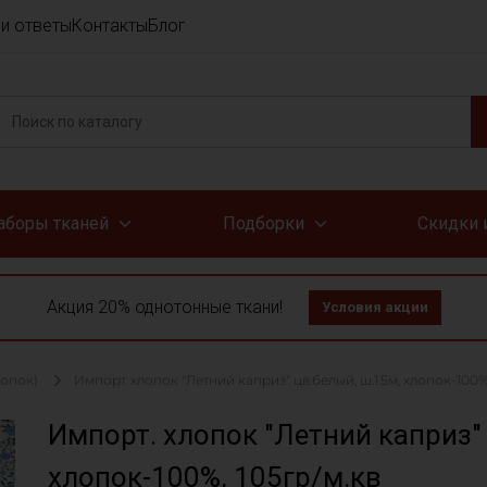
и ответы
Контакты
Блог
аборы тканей
Подборки
Скидки 
Акция 20% однотонные ткани!
Условия акции
лопок)
Импорт. хлопок "Летний каприз" цв.белый, ш.1.5м, хлопок-100%,
Импорт. хлопок "Летний каприз" 
хлопок-100%, 105гр/м.кв