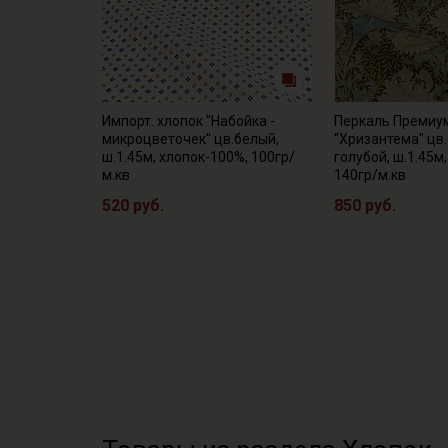
Импорт. хлопок "Набойка -
Перкаль Премиу
микроцветочек" цв.белый,
"Хризантема" цв
ш.1.45м, хлопок-100%, 100гр/
голубой, ш.1.45м
м.кв
140гр/м.кв
520 руб.
850 руб.