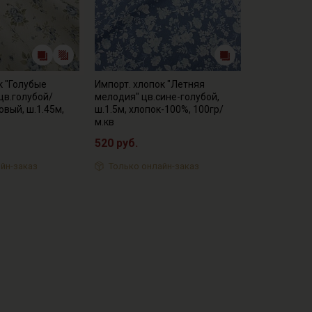
к "Голубые
Импорт. хлопок "Летняя
 цв.голубой/
мелодия" цв.сине-голубой,
вый, ш.1.45м,
ш.1.5м, хлопок-100%, 100гр/
м.кв
520 руб.
йн-заказ
Только онлайн-заказ