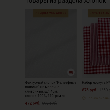
Товары из раздела Хлопок
СКИДКА 20% АКЦИЯ
- 30% ТКАНЬ
Фактурный хлопок "Рельефные
Набор лоскута 
полоски" цв.молочно-
875 руб.
1250 
сливочный, ш.1.45м,
хлопок-100%, 110гр/м.кв
Только онлайн
472 руб.
590 руб.