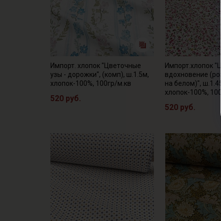
Импорт. хлопок "Цветочные
Импорт.хлопок "
узы - дорожки", (комп), ш.1.5м,
вдохновение (р
хлопок-100%, 100гр/м.кв
на белом)", ш.1.4
хлопок-100%, 10
520 руб.
520 руб.