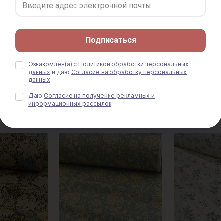
Подписаться
Ознакомлен(а) с
Политикой обработки персональных
Цветочное
Импорт. хлопок Цифр.печать
Импорт. хлопо
данных
и даю
Согласие на обработку персональных
озовые цветы
"Элегия роз" цв.голубой,
"Полевой цвето
данных
5м,
ш.1.5м, хлопок-100%, 100гр/
хлопок-100%, 
0гр/м.кв
м.кв
Даю
Согласие на получение рекламных и
520 руб.
информационных рассылок
520 руб.