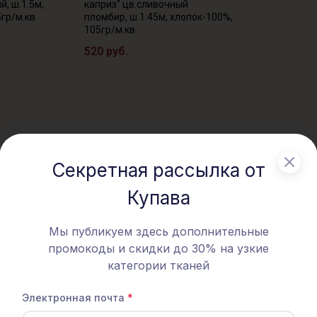
й, ш.1.5м,
каприз" цв.сливочный
5гр/м.кв
пломбир, ш.1.45м, хлопок-100%,
105гр/м.кв
520 руб.
Секретная рассылка от
Купава
Мы публикуем здесь дополнительные
промокоды и скидки до 30% на узкие
категории тканей
Электронная почта