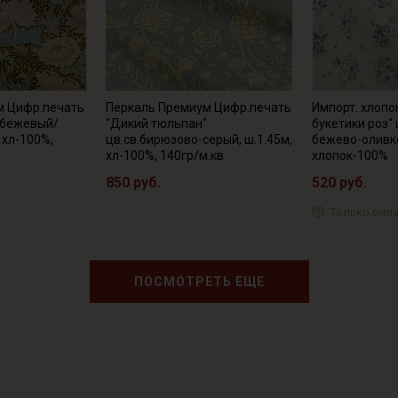
м Цифр.печать
Перкаль Премиум Цифр.печать
Импорт. хлопо
.бежевый/
"Дикий тюльпан"
букетики роз"
, хл-100%,
цв.св.бирюзово-серый, ш.1.45м,
бежево-оливко
хл-100%, 140гр/м.кв
хлопок-100%
850 руб.
520 руб.
Только онла
ПОСМОТРЕТЬ ЕЩЕ