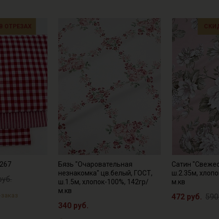
 В ОТРЕЗАХ
СКИ
№267
Бязь "Очаровательная
Сатин "Свежес
незнакомка" цв.белый, ГОСТ,
ш.2.35м, хлопо
руб.
ш.1.5м, хлопок-100%, 142гр/
м.кв
м.кв
-заказ
472 руб.
590
340 руб.