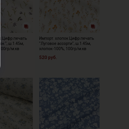
к Цифр.печать
Импорт. хлопок Цифр.печать
к ", ш.1.45м,
"Луговое ассорти", ш.1.45м,
100гр/м.кв
хлопок-100%, 100гр/м.кв
520 руб.