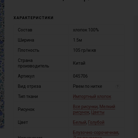
ХАРАКТЕРИСТИКИ
Состав
хлопок 100%
Ширина
1.5м
Плотность
105 гр/м.кв
Страна
Китай
производитель
Артикул
045706
Вид отреза
Рвем по нитке
?
Тип ткани
Импортный хлопок
Все рисунки
,
Мелкий
Рисунок
рисунок
,
Цветы
Цвет
Белый
,
Голубой
Блузочно-сорочечная
,