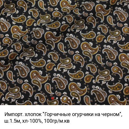
Импорт. хлопок "Горчичные огурчики на черном",
ш.1.5м, хл-100%, 100гр/м.кв