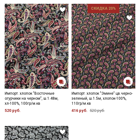
СКИДКА 20%
Импорт. хлопок "Восточные
Импорт. хлопок "Эмине" цв.черно-
огурчики на черном", ш.1.48м,
зеленый, ш.1.5м, хлопок-100%,
хл-100%, 100гр/м.кв
110гр/м.кв
520 руб.
416 руб.
520 руб.