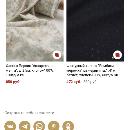
Хлопок Персик "Акварельная
Фактурный хлопок "Ромбики
В
мечта", ш.2.5м, хлопок-100%,
мережка" цв.черный, ш.1.41м,
"
130гр/м.кв
батист, хлопок-100%, 60гр/м.кв
х
850 руб.
472 руб.
590 руб.
6
Сохраните себе в соцсети