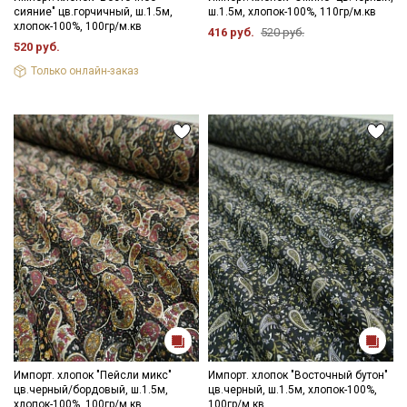
сияние" цв.горчичный, ш.1.5м,
ш.1.5м, хлопок-100%, 110гр/м.кв
хлопок-100%, 100гр/м.кв
Электронная почта
416 руб.
520 руб.
520 руб.
Только онлайн-заказ
Подписаться
Ознакомлен(а) с
Политикой обработки персональных
данных
и даю
Согласие на обработку персональных
данных
Даю
Согласие на получение рекламных и
информационных рассылок
Импорт. хлопок "Пейсли микс"
Импорт. хлопок "Восточный бутон"
цв.черный/бордовый, ш.1.5м,
цв.черный, ш.1.5м, хлопок-100%,
хлопок-100%, 100гр/м.кв
100гр/м.кв