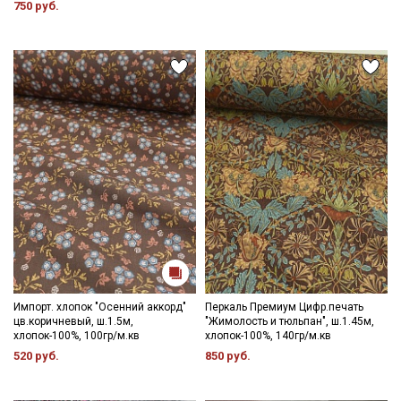
750 руб.
Импорт. хлопок "Осенний аккорд"
Перкаль Премиум Цифр.печать
цв.коричневый, ш.1.5м,
"Жимолость и тюльпан", ш.1.45м,
хлопок-100%, 100гр/м.кв
хлопок-100%, 140гр/м.кв
520 руб.
850 руб.