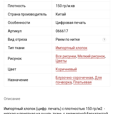
Плотность
150 гр/м.кв
Страна производитель
Китай
Особенности
Цифровая печать
Артикул
066617
Вид отреза
Рвем по нитке
?
Тип ткани
Импортный хлопок
Все рисунки
,
Мелкий рисунок
,
Рисунок
Цветы
Цвет
Коричневый
Блузочно-сорочечная
,
Для
Назначение
пэчворка
,
Платьевая
Описание
Импортный хлопок (цифр. печать) с плотностью 150 гр/м2 -
мягкая и приятная на ощупь ткань с деликатной бархатистой