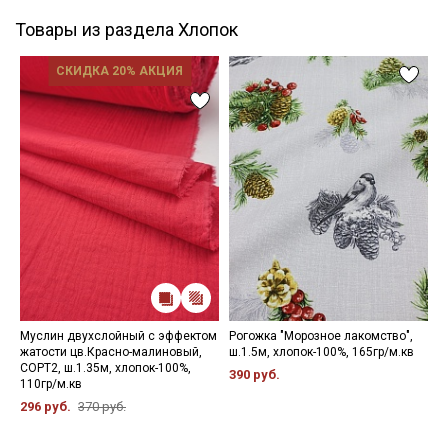
Товары из раздела Хлопок
СКИДКА 20% АКЦИЯ
Муслин двухслойный с эффектом
Рогожка "Морозное лакомство",
С
жатости цв.Красно-малиновый,
ш.1.5м, хлопок-100%, 165гр/м.кв
ф
СОРТ2, ш.1.35м, хлопок-100%,
1
390 руб.
110гр/м.кв
7
296 руб.
370 руб.