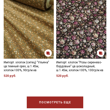
Импорт. хлопок (ситец) "Ульяна"
Импорт. хлопок "Розы сиренево-
цв.темный орех, ш.1.45м,
бордовые" цв.шоколадный,
хлопок-100%, 90гр/м.кв
ш.1.45м, хлопок-100%, 100гр/м.кв
520 руб.
520 руб.
ПОСМОТРЕТЬ ЕЩЕ