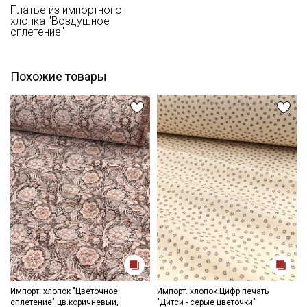
Платье из импортного
хлопка "Воздушное
Цветопередача (тон) может отличаться от оригинального
сплетение"
цвета ткани в зависимости от настроек вашего монитора и в
зависимости от партии.
Похожие товары
Секретная рассылка от Купава
Импорт. хлопок "Цветочное
Импорт. хлопок Цифр.печать
сплетение" цв.коричневый,
"Дитси - серые цветочки"