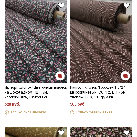
Импорт. хлопок "Цветочный вьюнок
Импорт. хлопок "Горошек 1.5/2 "
на шоколадном", ш.1.5м,
цв.коричневый, СОРТ2, ш.1.45м,
хлопок-100%, 105гр/м.кв
хлопок-100%, 115гр/м.кв
520 руб.
500 руб.
Только онлайн-заказ
Только онлайн-заказ