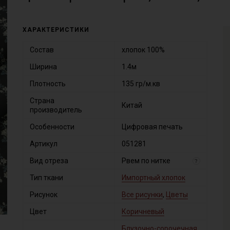
ХАРАКТЕРИСТИКИ
Состав
хлопок 100%
Ширина
1.4м
Плотность
135 гр/м.кв
Страна
Китай
производитель
Особенности
Цифровая печать
Артикул
051281
Вид отреза
Рвем по нитке
?
Тип ткани
Импортный хлопок
Рисунок
Все рисунки
,
Цветы
Цвет
Коричневый
Блузочно-сорочечная
,