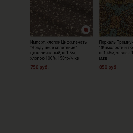
Импорт. хлопок Цифр.печать
Перкаль Премиу
"Воздушное сплетение"
"Жимолость и тю
цв.коричневый, ш.1.5м,
ш.1.45м, хлопок-
хлопок-100%, 150гр/м.кв
м.кв
750 руб.
850 руб.