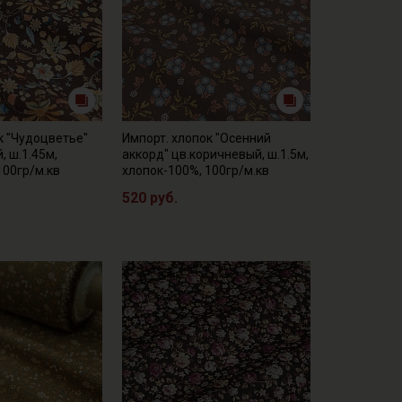
к "Чудоцветье"
Импорт. хлопок "Осенний
, ш.1.45м,
аккорд" цв.коричневый, ш.1.5м,
100гр/м.кв
хлопок-100%, 100гр/м.кв
520 руб.