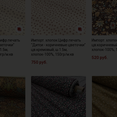
Цифр.печать
Импорт. хлопок Цифр.печать
Импорт. хлопо
веточки"
"Дитси - коричневые цветочки"
цв.коричневый
1.5м,
цв.кремовый, ш.1.5м,
хлопок-100%, 
0гр/м.кв
хлопок-100%, 150гр/м.кв
520 руб.
750 руб.