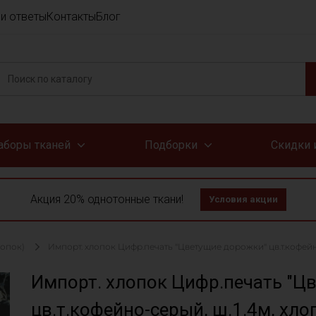
и ответы
Контакты
Блог
аборы тканей
Подборки
Скидки 
Акция 20% однотонные ткани!
Условия акции
лопок)
Импорт. хлопок Цифр.печать "Цветущие дорожки" цв.т.кофейно
Импорт. хлопок Цифр.печать "Ц
цв.т.кофейно-серый, ш.1.4м, хло