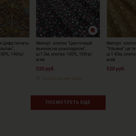
м Цифр.печать
Импорт. хлопок "Цветочный
Импорт. хлопок
льпан",
вьюнок на шоколадном",
"Ульяна" цв.т
100%, 140гр/
ш.1.5м, хлопок-100%, 105гр/
ш.1.45м, хлопо
м.кв
м.кв
520 руб.
520 руб.
Только онлайн-заказ
ПОСМОТРЕТЬ ЕЩЕ