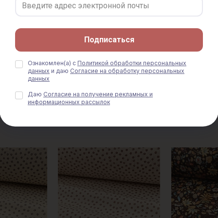
Цифр.печать
Импорт. хлопок Цифр.печать
Импорт. хлопо
жки"
"Цветущие дорожки"
"Цветущие до
на, ш.1.4м,
цв.оливково-коричневый,
цв.бежево-кор
5гр/м.кв
ш.1.4м, хлопок-100%, 135гр/
хлопок-100%, 
Подписаться
м.кв
950 руб.
950 руб.
Ознакомлен(а) с
Политикой обработки персональных
данных
и даю
Согласие на обработку персональных
данных
Даю
Согласие на получение рекламных и
информационных рассылок