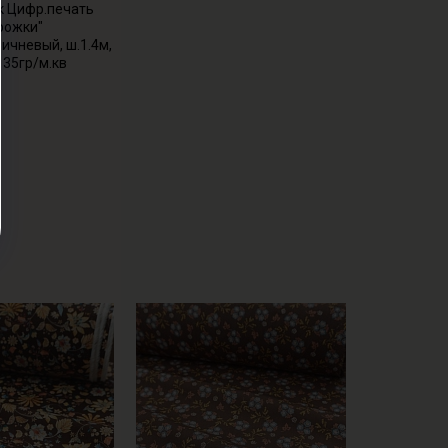
к Цифр.печать
рожки"
ичневый, ш.1.4м,
135гр/м.кв