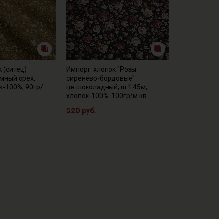
 (ситец)
Импорт. хлопок "Розы
емный орех,
сиренево-бордовые"
к-100%, 90гр/
цв.шоколадный, ш.1.45м,
хлопок-100%, 100гр/м.кв
520 руб.