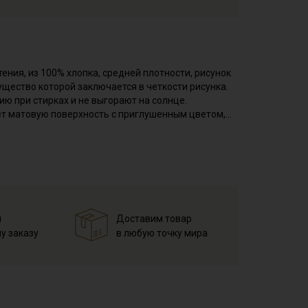
тения, из 100% хлопка, средней плотности, рисунок
ущество которой заключается в четкости рисунка.
ию при стирках и не выгорают на солнце.
еет матовую поверхность с приглушенным цветом,
я, держит форму и хорошо драпируется. Не
ю.
атьев, блуз, рубашек, сарафанов, юбок).
вилтинге, скрапбукинге, при пошиве текстильных
вом рекомендуется постирать отрез при
й
Доставим товар
 слой, прогладить с изнаночной стороны, это
у заказу
в любую точку мира