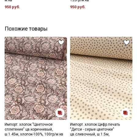
промокоды и скидки до 30% на узкие
950 руб.
950 руб.
категории тканей
Электронная почта
Похожие товары
Подписаться
Ознакомлен(а) с
Политикой обработки персональных
данных
и даю
Согласие на обработку персональных
данных
Даю
Согласие на получение рекламных и
информационных рассылок
Импорт. хлопок "Цветочное
Импорт. хлопок Цифр.печать
сплетение" цв.коричневый,
"Дитси - серые цветочки"
ш.1.45м, хлопок-100%, 100гр/м.кв
цв.сливочный, ш.1.5м,