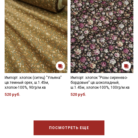
Импорт. хлопок (ситец) "Ульяна"
Импорт. хлопок "Розы сиренево-
цв.темный орех, ш.1.45м,
бордовые" цв.шоколадный,
хлопок-100%, 90гр/м.кв
ш.1.45м, хлопок-100%, 100гр/м.кв
520 руб.
520 руб.
ПОСМОТРЕТЬ ЕЩЕ