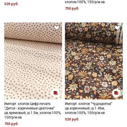
хлопок-100%, 150гр/м.кв
520 руб.
750 руб.
Импорт. хлопок Цифр.печать
Импорт. хлопок "Чудоцветье"
"Дитси - коричневые цветочки"
цв.коричневый, ш.1.45м,
цв.кремовый, ш.1.5м, хлопок-100%,
хлопок-100%, 100гр/м.кв
150гр/м.кв
520 руб.
750 руб.