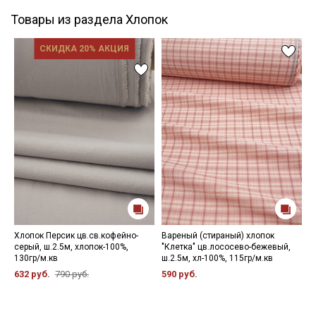
Товары из раздела Хлопок
СКИДКА 20% АКЦИЯ
Хлопок Персик цв.св.кофейно-
Вареный (стираный) хлопок
Т
серый, ш.2.5м, хлопок-100%,
"Клетка" цв.лососево-бежевый,
к
130гр/м.кв
ш.2.5м, хл-100%, 115гр/м.кв
ш
632 руб.
790 руб.
590 руб.
3