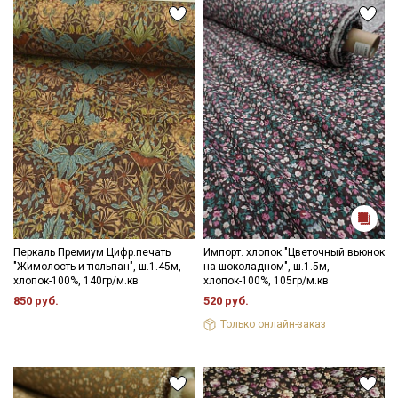
Перкаль Премиум Цифр.печать
Импорт. хлопок "Цветочный вьюнок
"Жимолость и тюльпан", ш.1.45м,
на шоколадном", ш.1.5м,
хлопок-100%, 140гр/м.кв
хлопок-100%, 105гр/м.кв
850 руб.
520 руб.
Только онлайн-заказ