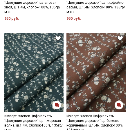
"Цветущие дорожки" цв.еловая
"Цветущие дорожки" цв.т.кофейно-
хвоя, ш.1.4м, хлопок-100%, 135гр/
серый, ш.1.4м, хлопок-100%, 135гр/
м.кв
м.кв
950 руб.
950 руб.
Секретная рассылка от Купава
Импорт. хлопок Цифр.печать
Импорт. хлопок Цифр.печать
"Цветущие дорожки" цв.т.морская
"Цветущие дорожки" цв.бежево-
волна, ш.1.4м, хлопок-100%, 135гр/
коричневый, ш.1.4м, хлопок-100%,
Мы публикуем здесь дополнительные
м.кв
135гр/м.кв