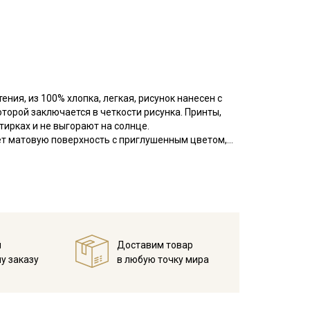
ения, из 100% хлопка, легкая, рисунок нанесен с
оторой заключается в четкости рисунка. Принты,
тирках и не выгорают на солнце.
еет матовую поверхность с приглушенным цветом,
я, держит форму и хорошо драпируется. Не
ю.
атьев, блуз, рубашек, сарафанов, юбок).
вилтинге, скрапбукинге, при пошиве текстильных
вом рекомендуется постирать отрез при
й
Доставим товар
 слой, прогладить с изнаночной стороны, это
у заказу
в любую точку мира