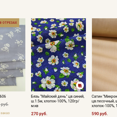
 В ОТРЕЗАХ
№606
Бязь "Майский день" цв.синий,
Сатин "Микрок
ш.1.5м, хлопок-100%, 120гр/
цв.песочный, ш
 руб.
м.кв
хлопок-100%, 
-заказ
270 руб.
590 руб.