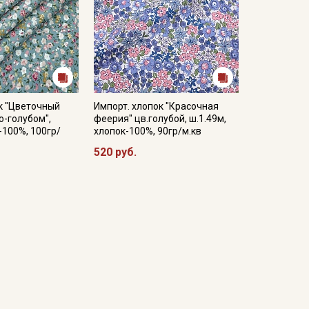
к "Цветочный
Импорт. хлопок "Красочная
о-голубом",
феерия" цв.голубой, ш.1.49м,
-100%, 100гр/
хлопок-100%, 90гр/м.кв
520 руб.