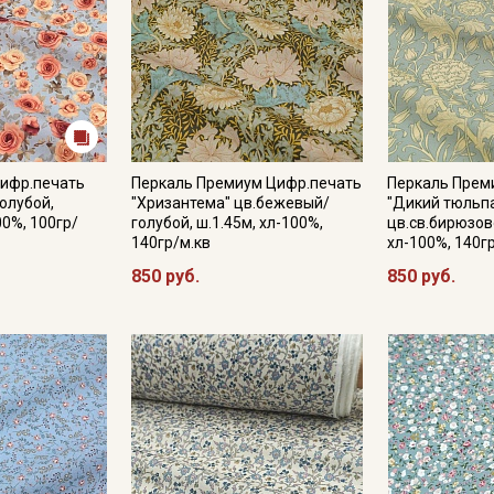
Подписаться
Ознакомлен(а) с
Политикой обработки персональных
данных
и даю
Согласие на обработку персональных
данных
Цифр.печать
Перкаль Премиум Цифр.печать
Перкаль Прем
голубой,
"Хризантема" цв.бежевый/
"Дикий тюльп
Даю
Согласие на получение рекламных и
00%, 100гр/
голубой, ш.1.45м, хл-100%,
цв.св.бирюзов
информационных рассылок
140гр/м.кв
хл-100%, 140г
850 руб.
850 руб.