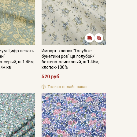
иум Цифр.печать
Импорт. хлопок "Голубые
ан"
букетики роз" цв.голубой/
о-серый, ш.1.45м,
бежево-оливковый, ш.1.45м,
р/м.кв
хлопок-100%
520 руб.
Только онлайн-заказ