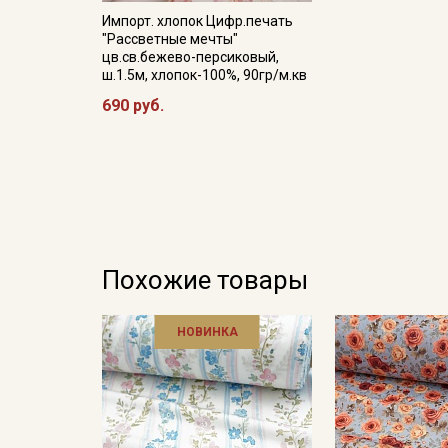
Импорт. хлопок Цифр.печать
"Рассветные мечты"
цв.св.бежево-персиковый,
ш.1.5м, хлопок-100%, 90гр/м.кв
690 руб.
Похожие товары
НОВИНКА