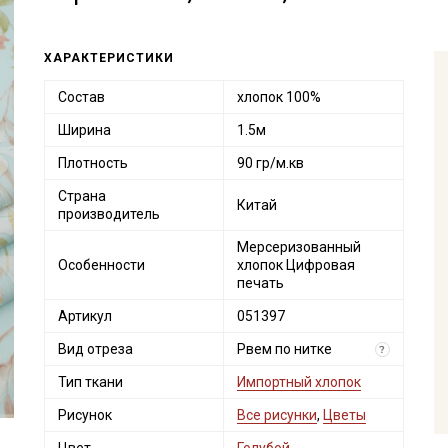
ХАРАКТЕРИСТИКИ
Состав
хлопок 100%
Ширина
1.5м
Плотность
90 гр/м.кв
Страна
Китай
производитель
Мерсеризованный
Особенности
хлопок Цифровая
печать
Артикул
051397
Вид отреза
Рвем по нитке
?
Тип ткани
Импортный хлопок
Рисунок
Все рисунки
,
Цветы