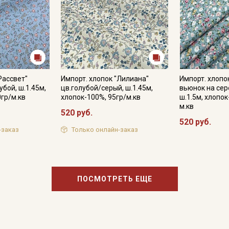
Рассвет"
Импорт. хлопок "Лилиана"
Импорт. хлопо
бой, ш.1.45м,
цв.голубой/серый, ш.1.45м,
вьюнок на сер
0гр/м.кв
хлопок-100%, 95гр/м.кв
ш.1.5м, хлопок
м.кв
520 руб.
520 руб.
-заказ
Только онлайн-заказ
ПОСМОТРЕТЬ ЕЩЕ