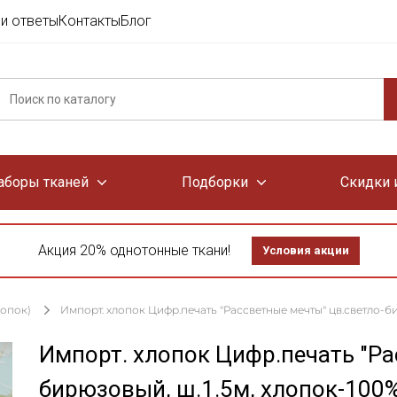
и ответы
Контакты
Блог
аборы тканей
Подборки
Скидки 
Акция 20% однотонные ткани!
Условия акции
лопок)
Импорт. хлопок Цифр.печать "Рассветные мечты" цв.светло-бир
Импорт. хлопок Цифр.печать "Ра
бирюзовый, ш.1.5м, хлопок-100%