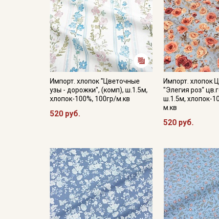
Импорт. хлопок "Цветочные
Импорт. хлопок 
узы - дорожки", (комп), ш.1.5м,
"Элегия роз" цв.
хлопок-100%, 100гр/м.кв
ш.1.5м, хлопок-1
м.кв
520 руб.
520 руб.