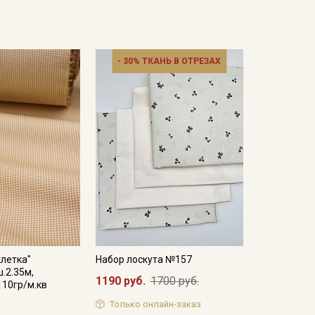
- 30% ТКАНЬ В ОТРЕЗАХ
летка"
Набор лоскута №157
.2.35м,
1190 руб.
1700 руб.
110гр/м.кв
Только онлайн-заказ