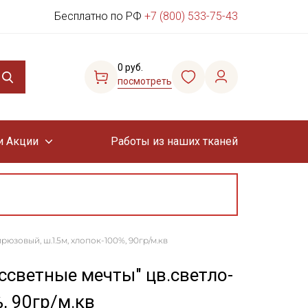
Бесплатно по РФ
+7 (800) 533-75-43
0 руб.
посмотреть
и Акции
Работы из наших тканей
юзовый, ш.1.5м, хлопок-100%, 90гр/м.кв
ссветные мечты" цв.светло-
, 90гр/м.кв