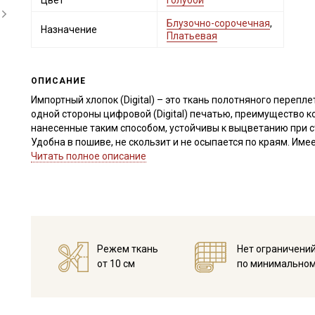
Цвет
Голубой
Блузочно-сорочечная
,
Назначение
Платьевая
ОПИСАНИЕ
Импортный хлопок (Digital) – это ткань полотняного переплет
одной стороны цифровой (Digital) печатью, преимущество к
нанесенные таким способом, устойчивы к выцветанию при с
Удобна в пошиве, не скользит и не осыпается по краям. Им
придающим ткани винтажный эффект. На ощупь шероховата
Читать полное описание
тянется, не просвечивает и обладает средней сминаемость
Подходит для пошива легкой взрослой и детской одежды (пл
Применяется в качестве подкладочной ткани, в пэчворке, к
игрушек.
Ткань натуральная, поэтому дает усадку до 5%, перед поши
Режем ткань
Нет ограничени
температуре дальнейших стирок, не выше 40C и высушите в 1
от 10 см
по минимальном
предотвратит усадку в готовом изделии.
Уход:
- стирка до 40C, отжим до 600 оборотов
- запрещены отбеливатели