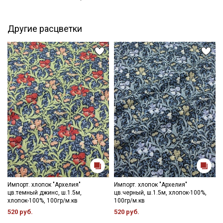
Другие расцветки
Секретная рассылка от Купава
Мы публикуем здесь дополнительные
промокоды и скидки до 30% на узкие
категории тканей
Электронная почта
Импорт. хлопок "Архелия"
Импорт. хлопок "Архелия"
цв.темный джинс, ш.1.5м,
цв.черный, ш.1.5м, хлопок-100%,
Подписаться
хлопок-100%, 100гр/м.кв
100гр/м.кв
520 руб.
520 руб.