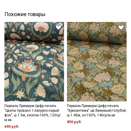
Ознакомлен(а) с
Политикой обработки персональных
данных
и даю
Согласие на обработку персональных
данных
Похожие товары
Даю
Согласие на получение рекламных и
информационных рассылок
Перкаль Премиум Цифр.печать
Перкаль Премиум Цифр.печать
"Цветы прованс т.лазурно-серый
"Хризантема" цв.бежевый/голубой,
фон", ш.1.5м, хлопок-100%, 120гр/
ш.1.45м, хл-100%, 140гр/м.кв
м.кв
850 руб.
690 руб.