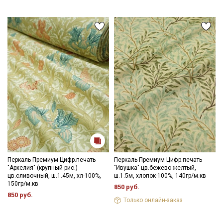
Перкаль Премиум Цифр.печать
Перкаль Премиум Цифр.печать
"Архелия" (крупный рис.)
"Ивушка" цв.бежево-желтый,
цв.сливочный, ш.1.45м, хл-100%,
ш.1.5м, хлопок-100%, 140гр/м.кв
150гр/м.кв
850 руб.
850 руб.
Только онлайн-заказ