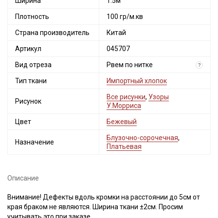
Ширина
1.5м
Плотность
100 гр/м.кв
Страна производитель
Китай
Артикул
045707
Вид отреза
Рвем по нитке
?
Тип ткани
Импортный хлопок
Все рисунки
,
Узоры
Рисунок
У.Морриса
Цвет
Бежевый
Блузочно-сорочечная
,
Назначение
Платьевая
Описание
Внимание! Дефекты вдоль кромки на расстоянии до 5см от
края браком не являются. Ширина ткани ±2см. Просим
учитывать это при заказе.