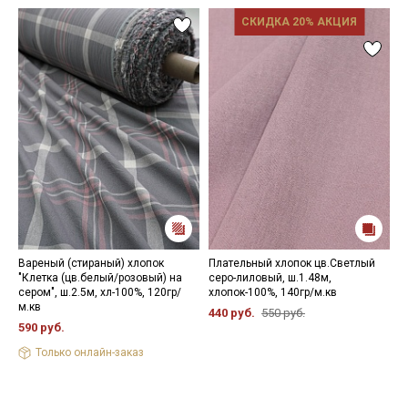
СКИДКА 20% АКЦИЯ
Вареный (стираный) хлопок
Плательный хлопок цв.Светлый
В
"Клетка (цв.белый/розовый) на
серо-лиловый, ш.1.48м,
о
сером", ш.2.5м, хл-100%, 120гр/
хлопок-100%, 140гр/м.кв
х
м.кв
440 руб.
550 руб.
3
590 руб.
Только онлайн-заказ