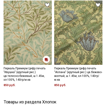
Перкаль Премиум Цифр.печать
Перкаль Премиум Цифр.печать
"Ивушка" (крупный рис.)
"Аллана" (крупный рис.) цв.бежево-
цв.телесно-бежевый, ш.1.45м,
желтый, ш.1.45м, хл-100%, 140гр/
хл-100%, 140гр/м.кв
м.кв
850 руб.
850 руб.
Товары из раздела Хлопок