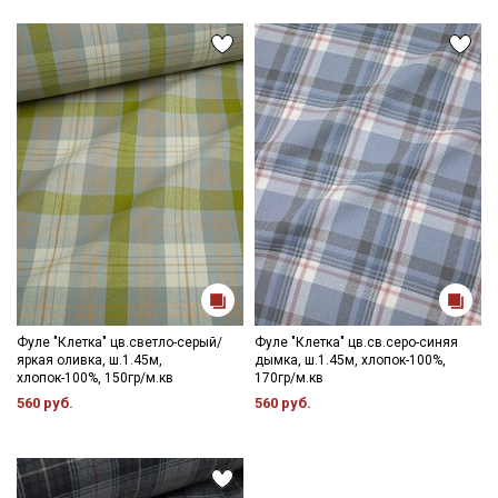
Фуле "Клетка" цв.светло-серый/
Фуле "Клетка" цв.св.серо-синяя
яркая оливка, ш.1.45м,
дымка, ш.1.45м, хлопок-100%,
хлопок-100%, 150гр/м.кв
170гр/м.кв
560 руб.
560 руб.