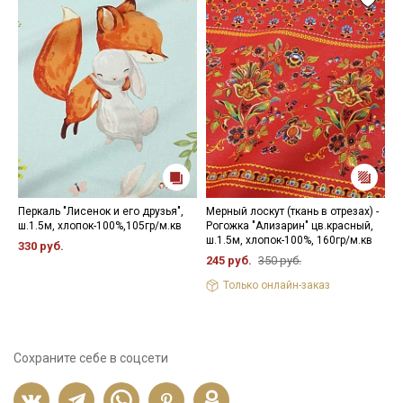
Перкаль "Лисенок и его друзья",
Мерный лоскут (ткань в отрезах) -
Б
ш.1.5м, хлопок-100%,105гр/м.кв
Рогожка "Ализарин" цв.красный,
(
ш.1.5м, хлопок-100%, 160гр/м.кв
ш
330 руб.
245 руб.
350 руб.
3
Только онлайн-заказ
Сохраните себе в соцсети