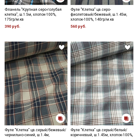
Фланель "Крупная серо-голубая
Фуле "Клетка" цв.серо-
Электронная почта
клетка", ш.1.5м, хлопок-100%,
фиолетовый/бежевый, ш.1.45м,
175гр/м.кв
хлопок-100%, 140гр/м.кв
390 руб.
560 руб.
Подписаться
Ознакомлен(а) с
Политикой обработки персональных
данных
и даю
Согласие на обработку персональных
данных
Даю
Согласие на получение рекламных и
информационных рассылок
Фуле "Клетка" цв.серый/бежевый/
Фуле "Клетка" цв.серый/белый/
чернильно-синий, ш.1.4м,
коричневый, ш.1.45м, хлопок-100%,