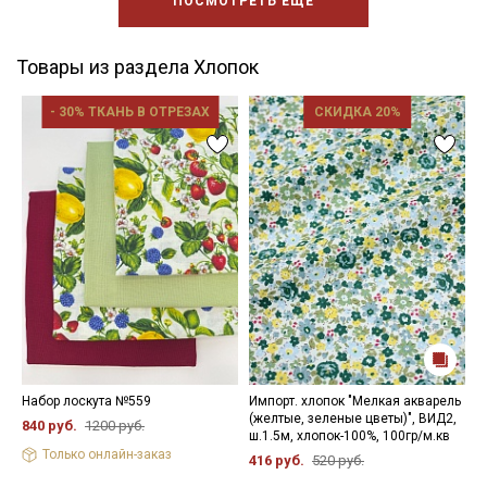
ПОСМОТРЕТЬ ЕЩЕ
Товары из раздела Хлопок
- 30% ТКАНЬ В ОТРЕЗАХ
СКИДКА 20%
Набор лоскута №559
Импорт. хлопок "Мелкая акварель
М
(желтые, зеленые цветы)", ВИД2,
ц
840 руб.
1200 руб.
ш.1.5м, хлопок-100%, 100гр/м.кв
х
Только онлайн-заказ
416 руб.
520 руб.
9