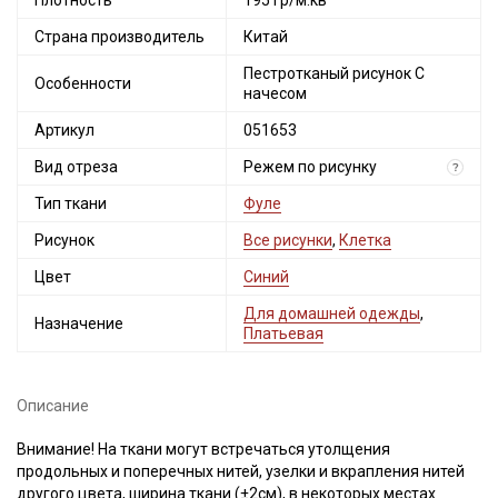
Плотность
195 гр/м.кв
Страна производитель
Китай
Пестротканый рисунок С
Особенности
начесом
Артикул
051653
Вид отреза
Режем по рисунку
?
Тип ткани
Фуле
Рисунок
Все рисунки
,
Клетка
Цвет
Синий
Для домашней одежды
,
Назначение
Платьевая
Описание
Внимание! На ткани могут встречаться утолщения
продольных и поперечных нитей, узелки и вкрапления нитей
другого цвета, ширина ткани (±2см), в некоторых местах