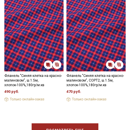
Фланель "Синяя клетка на красно-
Фланель "Синяя клетка на красно-
малиновом", ш.1.5м,
малиновом", СОРТ2, ш.1.5м,
хлопок-100%,180гр/м.кв
хлопок-100%,180гр/м.кв
490 руб.
470 руб.
Только онлайн-заказ
Только онлайн-заказ