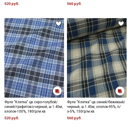
520 руб.
560 руб.
Ознакомлен(а) с
Политикой обработки персональных
данных
и даю
Согласие на обработку персональных
данных
Даю
Согласие на получение рекламных и
информационных рассылок
Фуле "Клетка" цв.серо-голубой/
Фуле "Клетка" цв.синий/бежевый/
синий/графитово-черный, ш.1.45м,
черный, ш.1.45м, хлопок-95%, п/
хлопок-100%, 180гр/м.кв
э-5%, 150гр/м.кв
520 руб.
560 руб.