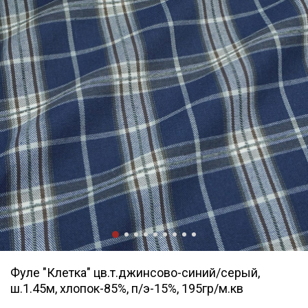
Фуле "Клетка" цв.т.джинсово-синий/серый,
ш.1.45м, хлопок-85%, п/э-15%, 195гр/м.кв