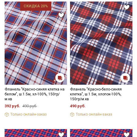
СКИДКА 20%
Фланель "Красно-синяя клетка на
Фланель "Красно-бело-синяя
белом", ш.1.5м, хл-100%, 150гр/
клетка", ш.1.5м, хлопок-100%,
м.кв
150гр/м.кв
392 руб.
490 руб.
490 руб.
Только онлайн-заказ
Только онлайн-заказ