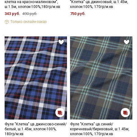
клетка на красно-малиновом",
"Клетка" цв.джинсовый, ш.1.45м,
ткани в зависимости от настроек вашего монитора и в
ш.1.5м, хлопок-100%,180гр/м.кв
хлопок-100%, 170гр/м.кв
зависимости от партии.
343 руб.
490 руб.
750 руб.
Только онлайн-заказ
Секретная рассылка от Купава
Мы публикуем здесь дополнительные
промокоды и скидки до 30% на узкие
категории тканей
Электронная почта
Фуле "Клетка" цв.джинсово-синий/
Фуле "Клетка" цв.синий/
белый, ш.1.45м, хлопок-100%,
коричневый/бирюзовый, ш.1.45м,
Подписаться
180гр/м.кв
хлопок-100%, 170гр/м.кв