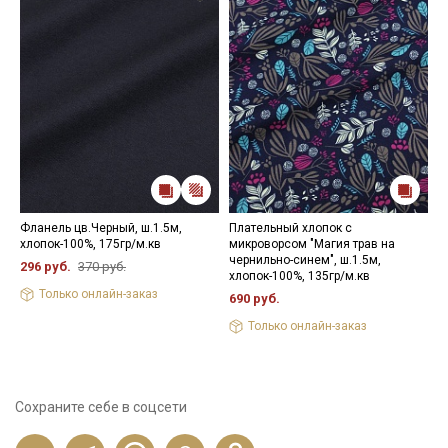
Фланель цв.Черный, ш.1.5м,
Плательный хлопок с
П
хлопок-100%, 175гр/м.кв
микроворсом "Магия трав на
Г
чернильно-синем", ш.1.5м,
м
296 руб.
370 руб.
хлопок-100%, 135гр/м.кв
4
Только онлайн-заказ
690 руб.
Только онлайн-заказ
Сохраните себе в соцсети