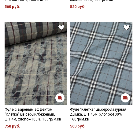
данных
560 руб.
520 руб.
Даю
Согласие на получение рекламных и
информационных рассылок
Фуле с вареным эффектом
Фуле "Клетка" цв.серо-лазурная
"Клетка" цв.серый/бежевый,
дымка, ш.1.45м, хлопок-100%,
ш.1.4м, хлопок-100%, 150гр/м.кв
160гр/м.кв
750 руб.
560 руб.