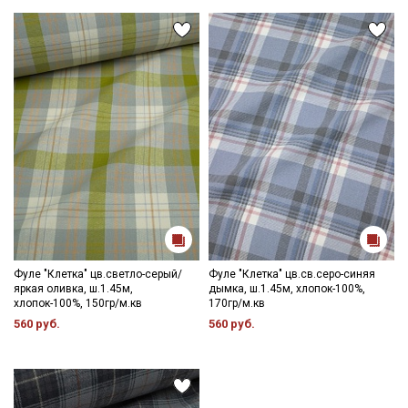
Фуле "Клетка" цв.светло-серый/
Фуле "Клетка" цв.св.серо-синяя
яркая оливка, ш.1.45м,
дымка, ш.1.45м, хлопок-100%,
хлопок-100%, 150гр/м.кв
170гр/м.кв
560 руб.
560 руб.